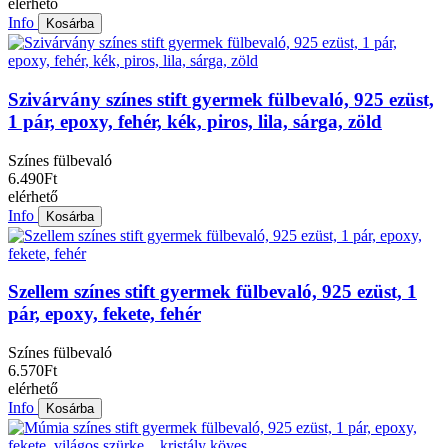
elérhető
Info
Kosárba
Szivárvány színes stift gyermek fülbevaló, 925 ezüst,
1 pár, epoxy, fehér, kék, piros, lila, sárga, zöld
Színes fülbevaló
6.490Ft
elérhető
Info
Kosárba
Szellem színes stift gyermek fülbevaló, 925 ezüst, 1
pár, epoxy, fekete, fehér
Színes fülbevaló
6.570Ft
elérhető
Info
Kosárba