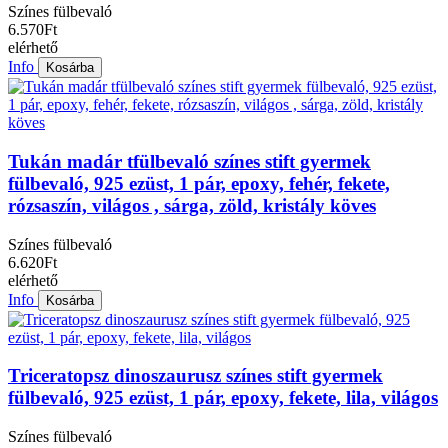
Színes fülbevaló
6.570Ft
elérhető
Info
Kosárba
Tukán madár tfülbevaló színes stift gyermek
fülbevaló, 925 ezüst, 1 pár, epoxy, fehér, fekete,
rózsaszín, világos , sárga, zöld, kristály köves
Színes fülbevaló
6.620Ft
elérhető
Info
Kosárba
Triceratopsz dinoszaurusz színes stift gyermek
fülbevaló, 925 ezüst, 1 pár, epoxy, fekete, lila, világos
Színes fülbevaló