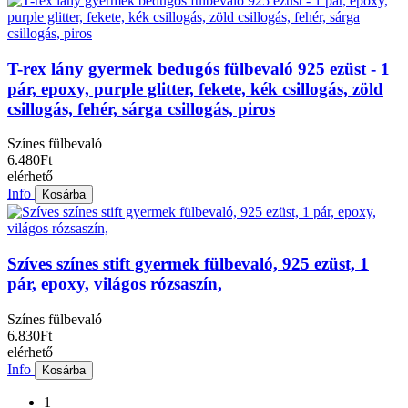
T-rex lány gyermek bedugós fülbevaló 925 ezüst - 1
pár, epoxy, purple glitter, fekete, kék csillogás, zöld
csillogás, fehér, sárga csillogás, piros
Színes fülbevaló
6.480Ft
elérhető
Info
Kosárba
Szíves színes stift gyermek fülbevaló, 925 ezüst, 1
pár, epoxy, világos rózsaszín,
Színes fülbevaló
6.830Ft
elérhető
Info
Kosárba
1