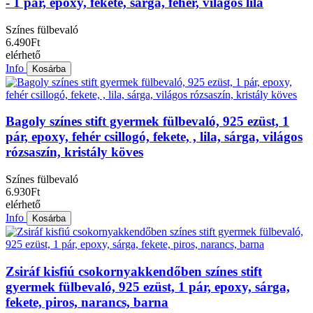
- 1 pár, epoxy, fekete, sárga, fehér, világos lila
Színes fülbevaló
6.490Ft
elérhető
Info
Kosárba
Bagoly színes stift gyermek fülbevaló, 925 ezüst, 1
pár, epoxy, fehér csillogó, fekete, , lila, sárga, világos
rózsaszín, kristály köves
Színes fülbevaló
6.930Ft
elérhető
Info
Kosárba
Zsiráf kisfiú csokornyakkendőben színes stift
gyermek fülbevaló, 925 ezüst, 1 pár, epoxy, sárga,
fekete, piros, narancs, barna