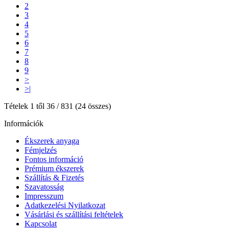
2
3
4
5
6
7
8
9
>
>|
Tételek 1 től 36 / 831 (24 összes)
Információk
Ékszerek anyaga
Fémjelzés
Fontos információ
Prémium ékszerek
Szállítás & Fizetés
Szavatosság
Impresszum
Adatkezelési Nyilatkozat
Vásárlási és szállítási feltételek
Kapcsolat