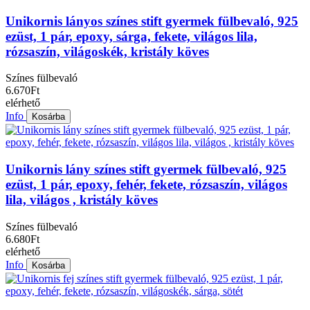
Unikornis lányos színes stift gyermek fülbevaló, 925
ezüst, 1 pár, epoxy, sárga, fekete, világos lila,
rózsaszín, világoskék, kristály köves
Színes fülbevaló
6.670Ft
elérhető
Info
Kosárba
Unikornis lány színes stift gyermek fülbevaló, 925
ezüst, 1 pár, epoxy, fehér, fekete, rózsaszín, világos
lila, világos , kristály köves
Színes fülbevaló
6.680Ft
elérhető
Info
Kosárba