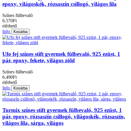
epoxy, világoskék, rózsaszín csillogó, világos lila
Színes fülbevaló
6.570Ft
elérhető
Info
Kosárba
Ufo fej színes stift gyermek fülbevaló, 925 ezüst, 1
pár, epoxy, fekete, világos zöld
Színes fülbevaló
6.490Ft
elérhető
Info
Kosárba
Turmix színes stift gyermek fülbevaló, 925 ezüst, 1
pár, epoxy, rózsaszín csillogó, világoskék, rózsaszín,
világos lila, sárga, világos