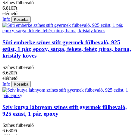
Színes fülbevaló
6.810Ft
elérhető
Info
Kosárba
Süti emberke színes stift gyermek fülbevaló, 925
ezüst, 1 pár, epoxy, sárga, fekete, fehér, piros, barna,
kristály köves
Színes fülbevaló
6.620Ft
elérhető
Info
Kosárba
Szív kutya lábnyom színes stift gyermek fülbevaló,
925 ezüst, 1 pár, epoxy
Színes fülbevaló
6.680Ft