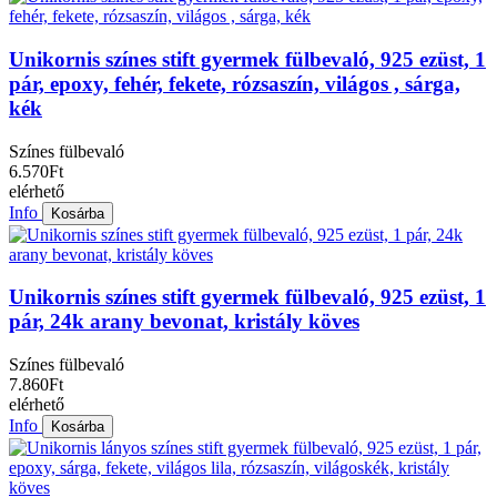
Unikornis színes stift gyermek fülbevaló, 925 ezüst, 1
pár, epoxy, fehér, fekete, rózsaszín, világos , sárga,
kék
Színes fülbevaló
6.570Ft
elérhető
Info
Kosárba
Unikornis színes stift gyermek fülbevaló, 925 ezüst, 1
pár, 24k arany bevonat, kristály köves
Színes fülbevaló
7.860Ft
elérhető
Info
Kosárba