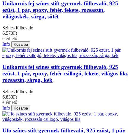
Unikornis fej színes stift gyermek fülbevaló, 925
ezüst, 1 pár, epoxy, fehér, fekete, rózsaszín,
világoskék, sárga, sötét
Színes fülbevaló
6.570Ft
elérhető
Info
Kosárba
Unikornis fej színes stift gyermek fülbevaló, 925
ezüst, 1 pár, epoxy, fehér csillogó, fekete, világos lila,
rózsaszín, sárga, kék
Színes fülbevaló
6.830Ft
elérhető
Info
Kosárba
Ufo színes stift gyermek fülbevaló, 925 ezüst, 1 pár,