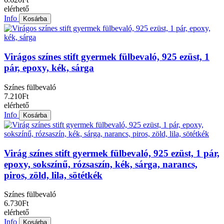
elérhető
Info
Kosárba
Virágos színes stift gyermek fülbevaló, 925 ezüst, 1
pár, epoxy, kék, sárga
Színes fülbevaló
7.210Ft
elérhető
Info
Kosárba
Virág színes stift gyermek fülbevaló, 925 ezüst, 1 pár,
epoxy, sokszínű, rózsaszín, kék, sárga, narancs,
piros, zöld, lila, sötétkék
Színes fülbevaló
6.730Ft
elérhető
Info
Kosárba