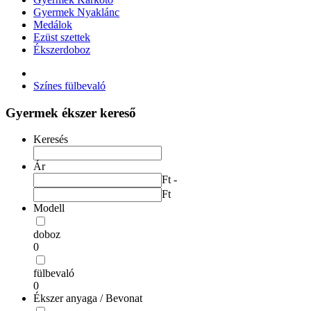
Gyermek Nyaklánc
Medálok
Ezüst szettek
Ékszerdoboz
Színes fülbevaló
Gyermek ékszer kereső
Keresés
Ár
Ft -
Ft
Modell
doboz
0
fülbevaló
0
Ékszer anyaga / Bevonat