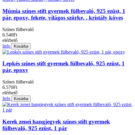
Múmia színes stift gyermek fülbevaló, 925 ezüst, 1
pár, epoxy, fekete, világos szürke, , kristály köves
Színes fülbevaló
6.540Ft
elérhető
Info
Kosárba
Lepkés színes stift gyermek fülbevaló, 925 ezüst, 1
pár, epoxy
Színes fülbevaló
6.570Ft
elérhető
Info
Kosárba
Kerek zenei hangjegyek színes stift gyermek
fülbevaló, 925 ezüst, 1 pár