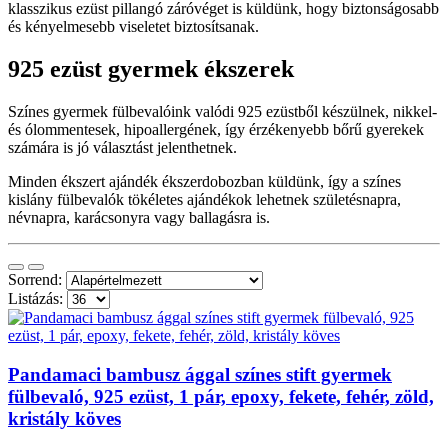
klasszikus ezüst pillangó záróvéget is küldünk, hogy biztonságosabb
és kényelmesebb viseletet biztosítsanak.
925 ezüst gyermek ékszerek
Színes gyermek fülbevalóink valódi 925 ezüstből készülnek, nikkel-
és ólommentesek, hipoallergének, így érzékenyebb bőrű gyerekek
számára is jó választást jelenthetnek.
Minden ékszert ajándék ékszerdobozban küldünk, így a színes
kislány fülbevalók tökéletes ajándékok lehetnek születésnapra,
névnapra, karácsonyra vagy ballagásra is.
Sorrend:
Listázás:
Pandamaci bambusz ággal színes stift gyermek
fülbevaló, 925 ezüst, 1 pár, epoxy, fekete, fehér, zöld,
kristály köves