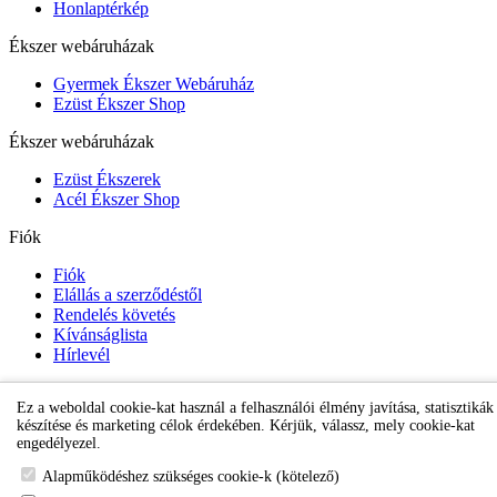
Honlaptérkép
Ékszer webáruházak
Gyermek Ékszer Webáruház
Ezüst Ékszer Shop
Ékszer webáruházak
Ezüst Ékszerek
Acél Ékszer Shop
Fiók
Fiók
Elállás a szerződéstől
Rendelés követés
Kívánságlista
Hírlevél
Ez a weboldal cookie-kat használ a felhasználói élmény javítása, statisztikák
Gyermek Ékszer Shop
készítése és marketing célok érdekében. Kérjük, válassz, mely cookie-kat
engedélyezel.
Alapműködéshez szükséges cookie-k (kötelező)