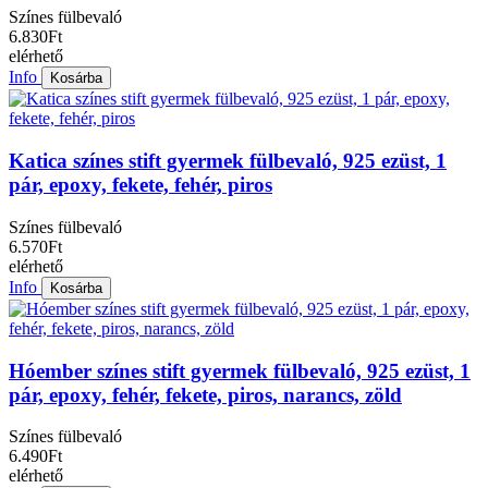
Színes fülbevaló
6.830Ft
elérhető
Info
Kosárba
Katica színes stift gyermek fülbevaló, 925 ezüst, 1
pár, epoxy, fekete, fehér, piros
Színes fülbevaló
6.570Ft
elérhető
Info
Kosárba
Hóember színes stift gyermek fülbevaló, 925 ezüst, 1
pár, epoxy, fehér, fekete, piros, narancs, zöld
Színes fülbevaló
6.490Ft
elérhető