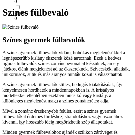
0
Színes fülbevaló
színes
0
Színes gyermek fülbevalók
A színes gyermek fülbevalók vidám, bohókás megjelenésükkel a
legnépszerűbb kislány ékszerek közé tartoznak. Ezek a kedves
figurás fülbevalók színes zománcbevonattal készülnek, amely
játékos, élénk megjelenést ad az ékszereknek. Szívecskék, állatkák,
unikornisok, sütik és más aranyos minták közül is választhattok.
A színes gyermek fülbevalók stiftes, bedugós kialakításúak, így
kényelmesen hordhatók a mindennapokban is. A kristályos
modellekkel ellentétben ezekben nincs kő vagy kristály, a
különleges megjelenést maga a színes zománcréteg adja.
Mivel a zománc érzékenyebb felület, ezért a színes gyermek
fülbevalókat érdemes fürdéshez, strandoláshoz vagy uszodához
kivenni, így hosszabb ideig megőrizhetik szép állapotukat.
Minden gyermek fülbevalóhoz ajándék szilikon záróvéget és