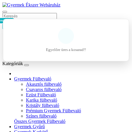
rmék - 0Ft
Kosár
Belépés
Regisztráció
Egyelőre üres a kosarad!!
Kívánságlista (0)
Kategóriák
Gyermek Fülbevaló
Akasztós fülbevaló
Csavaros fülbevaló
Ezüst Fülbevaló
Karika fülbevaló
Kristály fülbevaló
Prémium Gyermek Fülbevaló
Színes fülbevaló
Összes Gyermek Fülbevaló
Gyermek Gyűrű
Gyermek Karkötő