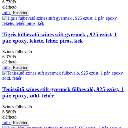
6.730Ft
elérhető
Info
Kosárba
Tigris fülbevaló színes stift gyermek , 925 ezüst, 1
pár, epoxy, fekete, fehér, piros, kék
Színes fülbevaló
6.370Ft
elérhető
Info
Kosárba
Teniszütő színes stift gyermek fülbevaló, 925 ezüst, 1
pár, epoxy, zöld, fehér
Színes fülbevaló
6.580Ft
elérhető
Info
Kosárba