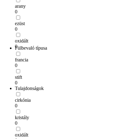
arany
0
ezüst
0
oxidált
0
Fülbevaló típusa
francia
0
stift
0
Tulajdonságok
cirkónia
0
kristály
0
oxidált