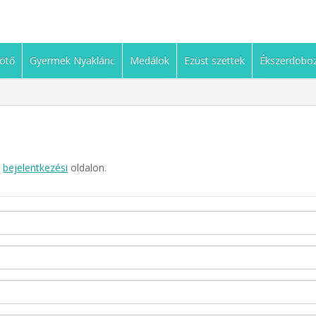
ötő
Gyermek Nyaklánc
Medálok
Ezüst szettek
Ékszerdobo
a
bejelentkezési
oldalon.