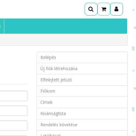
z
Belépés
Új fiók létrehozása
Elfelejtett jelszó
Fiókom
Címek
Kívánságlista
Rendelés követése
Letöltések