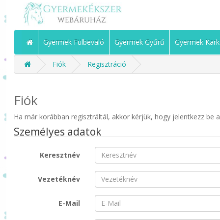
Gyermek Fülbevaló
Gyermek Gyűrű
Gyermek Kark
Fiók
Regisztráció
Fiók
Ha már korábban regisztráltál, akkor kérjük, hogy jelentkezz be 
Személyes adatok
Keresztnév
Vezetéknév
E-Mail