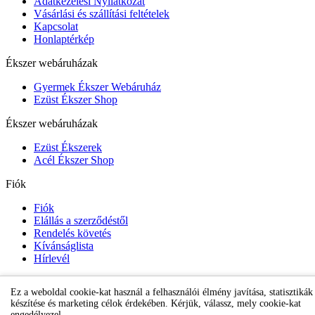
Adatkezelési Nyilatkozat
Vásárlási és szállítási feltételek
Kapcsolat
Honlaptérkép
Ékszer webáruházak
Gyermek Ékszer Webáruház
Ezüst Ékszer Shop
Ékszer webáruházak
Ezüst Ékszerek
Acél Ékszer Shop
Fiók
Fiók
Elállás a szerződéstől
Rendelés követés
Kívánságlista
Hírlevél
Ez a weboldal cookie-kat használ a felhasználói élmény javítása, statisztikák
Gyermek Ékszer Shop
készítése és marketing célok érdekében. Kérjük, válassz, mely cookie-kat
engedélyezel.