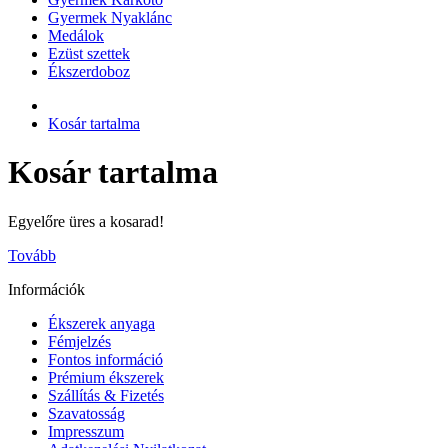
Gyermek Nyaklánc
Medálok
Ezüst szettek
Ékszerdoboz
Kosár tartalma
Kosár tartalma
Egyelőre üres a kosarad!
Tovább
Információk
Ékszerek anyaga
Fémjelzés
Fontos információ
Prémium ékszerek
Szállítás & Fizetés
Szavatosság
Impresszum