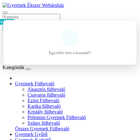
rmék - 0Ft
Kosár
Belépés
Regisztráció
Egyelőre üres a kosarad!!
Kívánságlista (0)
Kategóriák
Gyermek Fülbevaló
Akasztós fülbevaló
Csavaros fülbevaló
Ezüst Fülbevaló
Karika fülbevaló
Kristály fülbevaló
Prémium Gyermek Fülbevaló
Színes fülbevaló
Összes Gyermek Fülbevaló
Gyermek Gyűrű
Gyermek Karkötő