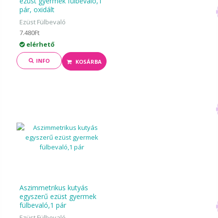
ezüst gyermek fülbevaló,1
pár, oxidált
Ezüst Fülbevaló
7.480Ft
elérhető
INFO
KOSÁRBA
Aszimmetrikus kutyás
egyszerű ezüst gyermek
fülbevaló,1 pár
Ezüst Fülbevaló