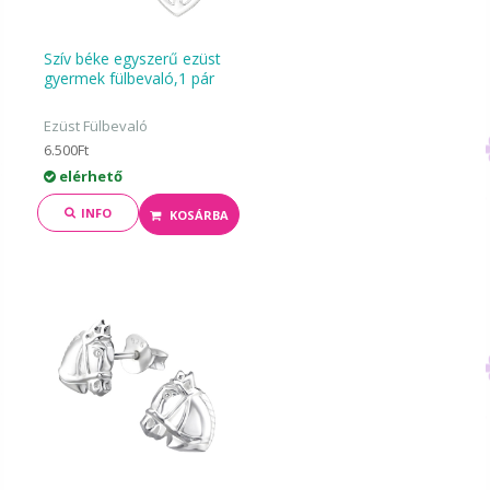
Szív béke egyszerű ezüst
gyermek fülbevaló,1 pár
Ezüst Fülbevaló
6.500Ft
elérhető
INFO
KOSÁRBA