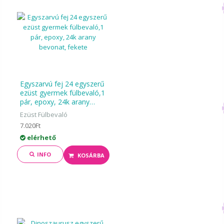
Egyszarvú fej 24 egyszerű
ezüst gyermek fülbevaló,1
pár, epoxy, 24k arany
bevonat, fekete
Ezüst Fülbevaló
7.020Ft
elérhető
INFO
KOSÁRBA