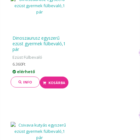
Dinoszaurusz egyszerű
ezüst gyermek fülbevaló,1
pár
Ezüst Fülbevaló
6.360Ft
elérhető
INFO
KOSÁRBA