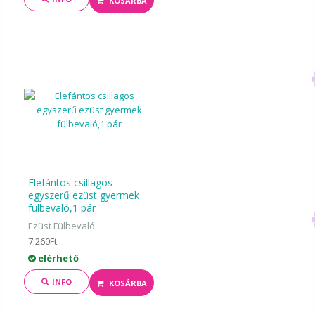
KOSÁRBA
Elefántos csillagos
egyszerű ezüst gyermek
fülbevaló,1 pár
Ezüst Fülbevaló
7.260Ft
elérhető
INFO
KOSÁRBA