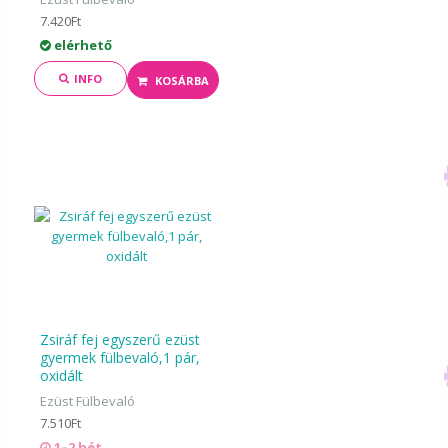
7.420Ft
elérhető
INFO
KOSÁRBA
Zsiráf fej egyszerű ezüst
gyermek fülbevaló,1 pár,
oxidált
Ezüst Fülbevaló
7.510Ft
1–2 hét