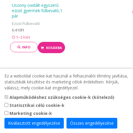
Uszony oxidált egyszerű
ezüst gyermek fülbevaló,1
pár
Ezüst Fülbevaló
6.410Ft
1–2 hét
INFO
KOSÁRBA
Ez a weboldal cookie-kat használ a felhasználói élmény javítása,
statisztikák készítése és marketing célok érdekében. Kérjük,
válassz, mely cookie-kat engedélyezel.
Alapműködéshez szükséges cookie-k (kötelező)
Statisztikai célú cookie-k
Marketing cookie-k
Kiválasztott engedélyezése
Összes engedélyezése
Uszony egyszerű ezüst
gyermek fülbevaló,1 pár