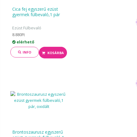
Cica fej egyszerű ezüst
gyermek fülbevaló,1 pár
Ezüst Fülbevaló
8.880Ft
elérhető
INFO
KOSÁRBA
Brontoszaurusz egyszerű