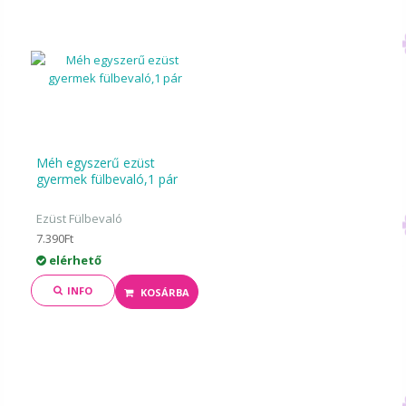
Méh egyszerű ezüst
gyermek fülbevaló,1 pár
Ezüst Fülbevaló
7.390Ft
elérhető
INFO
KOSÁRBA