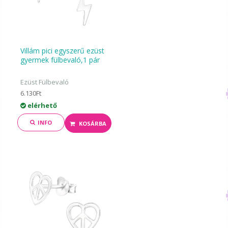
Villám pici egyszerű ezüst
gyermek fülbevaló,1 pár
Ezüst Fülbevaló
6.130Ft
elérhető
INFO
KOSÁRBA