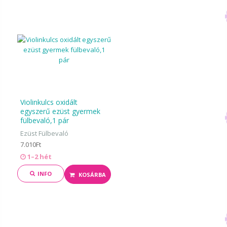
Violinkulcs oxidált
egyszerű ezüst gyermek
fülbevaló,1 pár
Ezüst Fülbevaló
7.010Ft
1–2 hét
INFO
KOSÁRBA