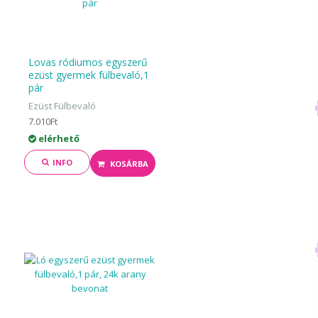
Lovas ródiumos egyszerű
ezüst gyermek fülbevaló,1
pár
Ezüst Fülbevaló
7.010Ft
elérhető
INFO
KOSÁRBA