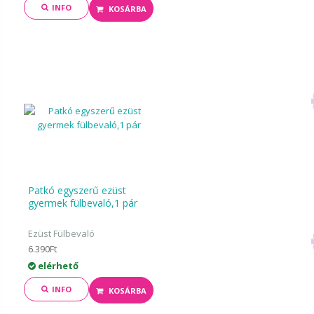
INFO
KOSÁRBA
Patkó egyszerű ezüst
gyermek fülbevaló,1 pár
Ezüst Fülbevaló
6.390Ft
elérhető
INFO
KOSÁRBA