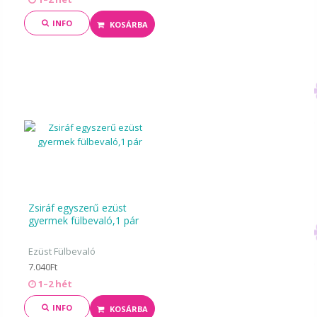
INFO
KOSÁRBA
Zsiráf egyszerű ezüst
gyermek fülbevaló,1 pár
Ezüst Fülbevaló
7.040Ft
1–2 hét
INFO
KOSÁRBA