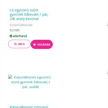
Ló egyszerű ezüst
gyermek fülbevaló,1 pár,
24k arany bevonat
Ezüst Fülbevaló
9.310Ft
elérhető
INFO
KOSÁRBA
Kutya lábnyom egyszerű