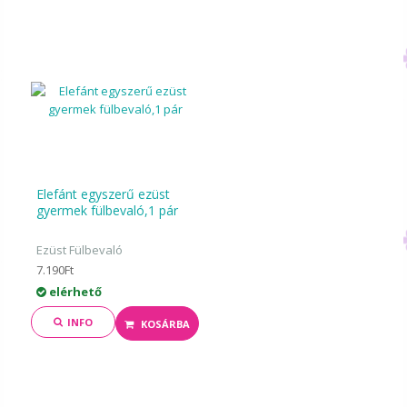
Elefánt egyszerű ezüst
gyermek fülbevaló,1 pár
Ezüst Fülbevaló
7.190Ft
elérhető
INFO
KOSÁRBA