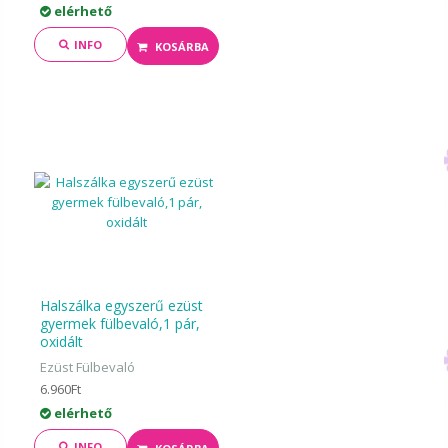
elérhető
INFO
KOSÁRBA
Halszálka egyszerű ezüst
gyermek fülbevaló,1 pár,
oxidált
Ezüst Fülbevaló
6.960Ft
elérhető
INFO