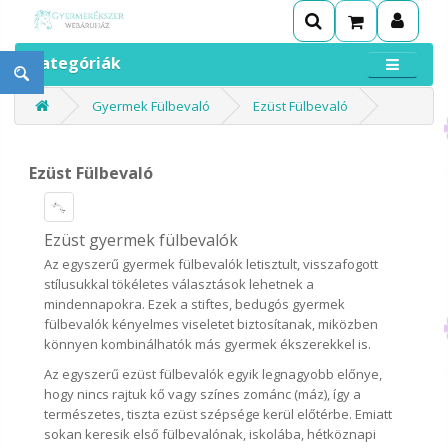
Kategóriák
Gyermek Fülbevaló
Ezüst Fülbevaló
Ezüst Fülbevaló
Ezüst gyermek fülbevalók
Az egyszerű gyermek fülbevalók letisztult, visszafogott
stílusukkal tökéletes választások lehetnek a
mindennapokra. Ezek a stiftes, bedugós gyermek
fülbevalók kényelmes viseletet biztosítanak, miközben
könnyen kombinálhatók más gyermek ékszerekkel is.
Az egyszerű ezüst fülbevalók egyik legnagyobb előnye,
hogy nincs rajtuk kő vagy színes zománc (máz), így a
természetes, tiszta ezüst szépsége kerül előtérbe. Emiatt
sokan keresik első fülbevalónak, iskolába, hétköznapi