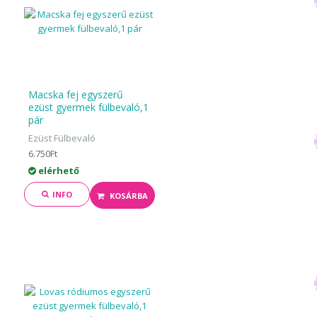
Macska fej egyszerű
ezüst gyermek fülbevaló,1
pár
Ezüst Fülbevaló
6.750Ft
elérhető
INFO
KOSÁRBA