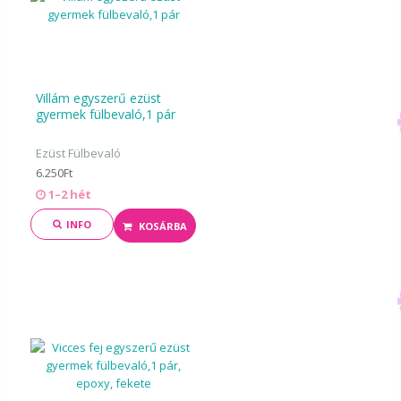
Villám egyszerű ezüst
gyermek fülbevaló,1 pár
Ezüst Fülbevaló
6.250Ft
1–2 hét
INFO
KOSÁRBA