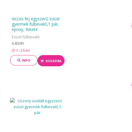
Vicces fej egyszerű ezüst
gyermek fülbevaló,1 pár,
epoxy, fekete
Ezüst Fülbevaló
6.830Ft
1–2 hét
INFO
KOSÁRBA