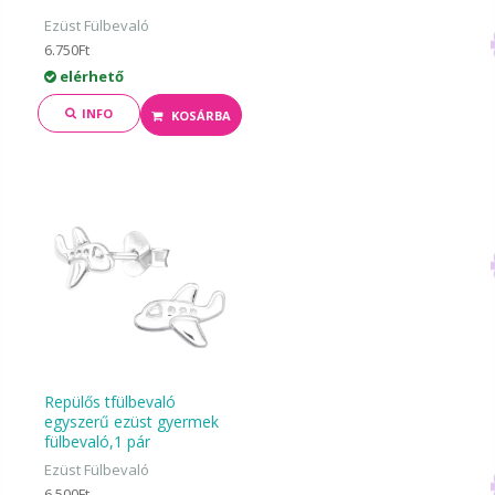
Ezüst Fülbevaló
6.750Ft
elérhető
INFO
KOSÁRBA
Repülős tfülbevaló
egyszerű ezüst gyermek
fülbevaló,1 pár
Ezüst Fülbevaló
6.500Ft