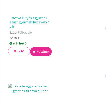
Csivava kutyás egyszerű
ezüst gyermek fülbevaló,1
pár
Ezüst Fülbevaló
7.420Ft
elérhető
INFO
KOSÁRBA