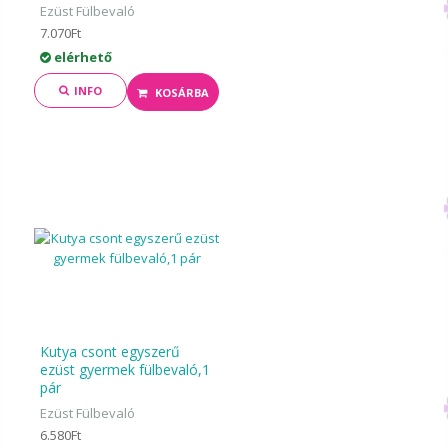
Ezüst Fülbevaló
7.070Ft
elérhető
INFO
KOSÁRBA
Kutya csont egyszerű
ezüst gyermek fülbevaló,1
pár
Ezüst Fülbevaló
6.580Ft