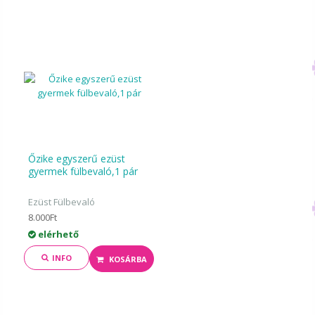
Őzike egyszerű ezüst
gyermek fülbevaló,1 pár
Ezüst Fülbevaló
8.000Ft
elérhető
INFO
KOSÁRBA