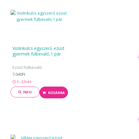
Violinkulcs egyszerű ezüst
gyermek fülbevaló,1 pár
Ezüst Fülbevaló
7.040Ft
1–2 hét
INFO
KOSÁRBA