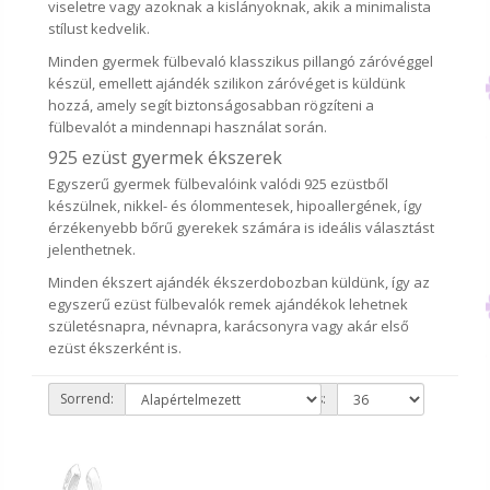
viseletre vagy azoknak a kislányoknak, akik a minimalista
stílust kedvelik.
Minden gyermek fülbevaló klasszikus pillangó záróvéggel
készül, emellett ajándék szilikon záróvéget is küldünk
hozzá, amely segít biztonságosabban rögzíteni a
fülbevalót a mindennapi használat során.
925 ezüst gyermek ékszerek
Egyszerű gyermek fülbevalóink valódi 925 ezüstből
készülnek, nikkel- és ólommentesek, hipoallergének, így
érzékenyebb bőrű gyerekek számára is ideális választást
jelenthetnek.
Minden ékszert ajándék ékszerdobozban küldünk, így az
egyszerű ezüst fülbevalók remek ajándékok lehetnek
születésnapra, névnapra, karácsonyra vagy akár első
ezüst ékszerként is.
Sorrend:
Listázás: