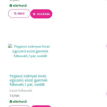
elérhető
INFO
KOSÁRBA
Pegazus szárnyas lovas
egyszerű ezüst gyermek
fülbevaló,1 pár, oxidált
Ezüst Fülbevaló
7.670Ft
elérhető