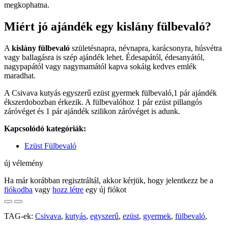
megkophatna.
Miért jó ajándék egy kislány fülbevaló?
A
kislány fülbevaló
születésnapra, névnapra, karácsonyra, húsvétra
vagy ballagásra is szép ajándék lehet. Édesapától, édesanyától,
nagypapától vagy nagymamától kapva sokáig kedves emlék
maradhat.
A Csivava kutyás egyszerű ezüst gyermek fülbevaló,1 pár ajándék
ékszerdobozban érkezik. A fülbevalóhoz 1 pár ezüst pillangós
záróvéget és 1 pár ajándék szilikon záróvéget is adunk.
Kapcsolódó kategóriák:
Ezüst Fülbevaló
új vélemény
Ha már korábban regisztráltál, akkor kérjük, hogy jelentkezz be a
fiókodba
vagy
hozz létre
egy új fiókot
TAG-ek:
Csivava
,
kutyás
,
egyszerű
,
ezüst
,
gyermek
,
fülbevaló
,