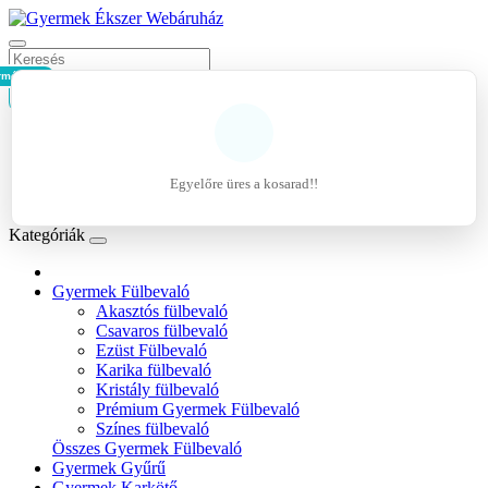
rmék - 0Ft
Kosár
Belépés
Regisztráció
Egyelőre üres a kosarad!!
Kívánságlista (0)
Kategóriák
Gyermek Fülbevaló
Akasztós fülbevaló
Csavaros fülbevaló
Ezüst Fülbevaló
Karika fülbevaló
Kristály fülbevaló
Prémium Gyermek Fülbevaló
Színes fülbevaló
Összes Gyermek Fülbevaló
Gyermek Gyűrű
Gyermek Karkötő