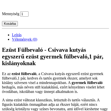
Mennyiség
Kosárba
Leírás
Vélemények (0)
Ezüst Fülbevaló - Csivava kutyás
egyszerű ezüst gyermek fülbevaló,1 pár,
kislányoknak
Ez az
ezüst fülbevaló
, a Csivava kutyás egyszerű ezüst gyermek
fülbevaló,1 pár, kedves és tartós gyermek ékszer, amelyet sok
kislány szívesen visel a mindennapokban. A
gyermek fülbevaló
bedugós, más néven stift kialakítású, ezért kényelmes viselet lehet
óvodában, iskolában vagy ünnepi alkalmakon is.
A sima ezüst változat klasszikus, letisztult és tartós választás. A
figurás kialakítás önmagában adja az ékszer báját, ezért nincs
szükség kristályra vagy színes bevonatra, ami idővel kieshetne vagy