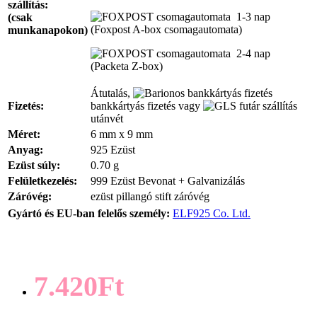
szállítás:
1-3 nap
(csak
(Foxpost A-box csomagautomata)
munkanapokon)
2-4 nap
(Packeta Z-box)
Átutalás,
Fizetés:
bankkártyás fizetés vagy
utánvét
Méret:
6 mm x 9 mm
Anyag:
925 Ezüst
Ezüst súly:
0.70 g
Felületkezelés:
999 Ezüst Bevonat + Galvanizálás
Záróvég:
ezüst pillangó stift záróvég
Gyártó és EU-ban felelős személy:
ELF925 Co. Ltd.
7.420Ft