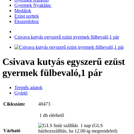
Gyermek Nyaklánc
Medálok
Ezüst szettek
Ékszerdoboz
Csivava kutyás egyszerű ezüst gyermek fülbevaló,1 pár
Csivava kutyás egyszerű ezüst
gyermek fülbevaló,1 pár
Termék adatok
Gyártó
Cikkszám:
40473
1 db
elérhető
1 nap
(GLS
Várható
házhozszállítás, ha 12.00-ig megrendeled)