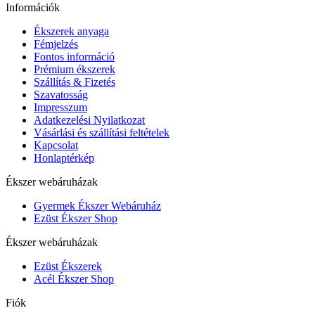
Információk
Ékszerek anyaga
Fémjelzés
Fontos információ
Prémium ékszerek
Szállítás & Fizetés
Szavatosság
Impresszum
Adatkezelési Nyilatkozat
Vásárlási és szállítási feltételek
Kapcsolat
Honlaptérkép
Ékszer webáruházak
Gyermek Ékszer Webáruház
Ezüst Ékszer Shop
Ékszer webáruházak
Ezüst Ékszerek
Acél Ékszer Shop
Fiók