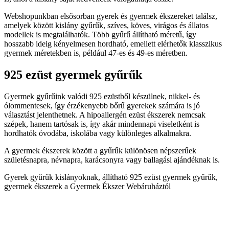
Webshopunkban elsősorban gyerek és gyermek ékszereket találsz,
amelyek között kislány gyűrűk, szíves, köves, virágos és állatos
modellek is megtalálhatók. Több gyűrű állítható méretű, így
hosszabb ideig kényelmesen hordható, emellett elérhetők klasszikus
gyermek méretekben is, például 47-es és 49-es méretben.
925 ezüst gyermek gyűrűk
Gyermek gyűrűink valódi 925 ezüstből készülnek, nikkel- és
ólommentesek, így érzékenyebb bőrű gyerekek számára is jó
választást jelenthetnek. A hipoallergén ezüst ékszerek nemcsak
szépek, hanem tartósak is, így akár mindennapi viseletként is
hordhatók óvodába, iskolába vagy különleges alkalmakra.
A gyermek ékszerek között a gyűrűk különösen népszerűek
születésnapra, névnapra, karácsonyra vagy ballagási ajándéknak is.
Gyerek gyűrűk kislányoknak, állítható 925 ezüst gyermek gyűrűk,
gyermek ékszerek a Gyermek Ékszer Webáruháztól