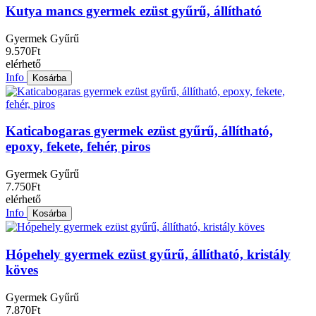
Kutya mancs gyermek ezüst gyűrű, állítható
Gyermek Gyűrű
9.570Ft
elérhető
Info
Kosárba
Katicabogaras gyermek ezüst gyűrű, állítható,
epoxy, fekete, fehér, piros
Gyermek Gyűrű
7.750Ft
elérhető
Info
Kosárba
Hópehely gyermek ezüst gyűrű, állítható, kristály
köves
Gyermek Gyűrű
7.870Ft