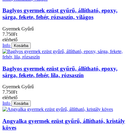
Baglyos gyermek ezüst gyűrű, állítható, epoxy,
sárga, fekete, fehér, rózsaszín, világos
Gyermek Gyűrű
7.750Ft
elérhető
Info
Kosárba
Baglyos gyermek ezüst gyűrű, állítható, epoxy,
sárga, fekete, fehér, lila, rózsaszín
Gyermek Gyűrű
7.750Ft
elérhető
Info
Kosárba
Angyalka gyermek ezüst gyűrű, állítható, kristály
köves