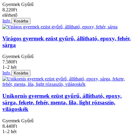
Gyermek Gyűrű
8.220Ft
elérhető
Info
Kosárba
Virágos gyermek ezüst gyűrű, állítható, epoxy, fehér,
sárga
Gyermek Gyűrű
7.580Ft
1–2 hét
Info
Kosárba
Unikornis gyermek ezüst gyűrű, állítható, epoxy,
sárga, fekete, fehér, menta, lila, light rózsaszín,
világoskék
Gyermek Gyűrű
8.440Ft
1–2 hét