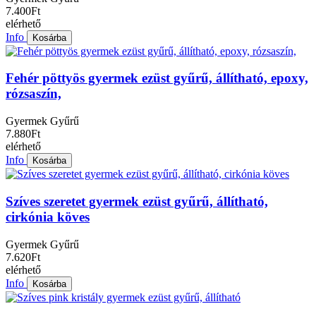
7.400Ft
elérhető
Info
Kosárba
Fehér pöttyös gyermek ezüst gyűrű, állítható, epoxy,
rózsaszín,
Gyermek Gyűrű
7.880Ft
elérhető
Info
Kosárba
Szíves szeretet gyermek ezüst gyűrű, állítható,
cirkónia köves
Gyermek Gyűrű
7.620Ft
elérhető
Info
Kosárba