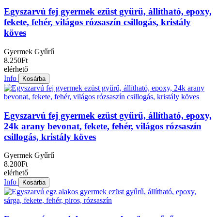
Egyszarvú fej gyermek ezüst gyűrű, állítható, epoxy,
fekete, fehér, világos rózsaszín csillogás, kristály
köves
Gyermek Gyűrű
8.250Ft
elérhető
Info
Kosárba
Egyszarvú fej gyermek ezüst gyűrű, állítható, epoxy,
24k arany bevonat, fekete, fehér, világos rózsaszín
csillogás, kristály köves
Gyermek Gyűrű
8.280Ft
elérhető
Info
Kosárba