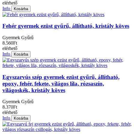
elérhető
Info
Kosárba
Fehér gyermek ezüst gyűrű, állítható, kristály köves
Gyermek Gyűrű
8.560Ft
elérhető
Info
Kosárba
Egyszarvús szép gyermek ezüst gyűrű, állítható,
epoxy, fehér, fekete, világos lila, rózsaszín,
világoskék, kristály köves
Gyermek Gyűrű
8.370Ft
elérhető
Info
Kosárba