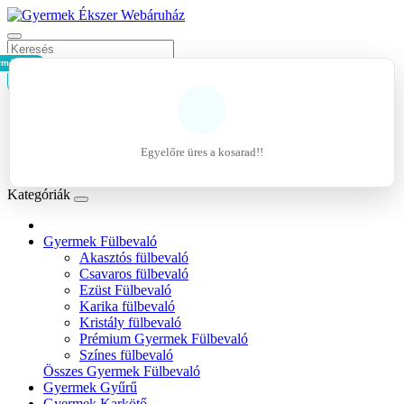
rmék - 0Ft
Kosár
Belépés
Regisztráció
Egyelőre üres a kosarad!!
Kívánságlista (0)
Kategóriák
Gyermek Fülbevaló
Akasztós fülbevaló
Csavaros fülbevaló
Ezüst Fülbevaló
Karika fülbevaló
Kristály fülbevaló
Prémium Gyermek Fülbevaló
Színes fülbevaló
Összes Gyermek Fülbevaló
Gyermek Gyűrű
Gyermek Karkötő