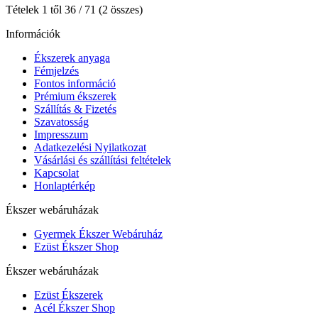
Tételek 1 től 36 / 71 (2 összes)
Információk
Ékszerek anyaga
Fémjelzés
Fontos információ
Prémium ékszerek
Szállítás & Fizetés
Szavatosság
Impresszum
Adatkezelési Nyilatkozat
Vásárlási és szállítási feltételek
Kapcsolat
Honlaptérkép
Ékszer webáruházak
Gyermek Ékszer Webáruház
Ezüst Ékszer Shop
Ékszer webáruházak
Ezüst Ékszerek
Acél Ékszer Shop