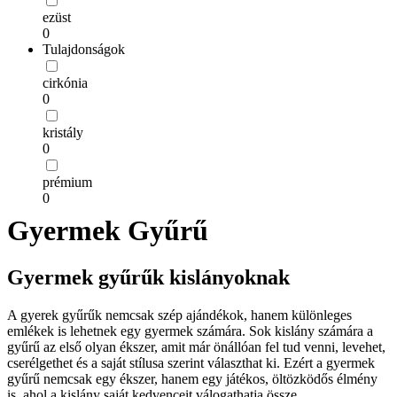
ezüst
0
Tulajdonságok
cirkónia
0
kristály
0
prémium
0
Gyermek Gyűrű
Gyermek gyűrűk kislányoknak
A gyerek gyűrűk nemcsak szép ajándékok, hanem különleges
emlékek is lehetnek egy gyermek számára. Sok kislány számára a
gyűrű az első olyan ékszer, amit már önállóan fel tud venni, levehet,
cserélgethet és a saját stílusa szerint választhat ki. Ezért a gyermek
gyűrű nemcsak egy ékszer, hanem egy játékos, öltözködős élmény
is, ahol a kislány saját kedvenceit válogathatja össze.