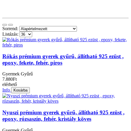
Sorrend:
Listázás:
Rókás prémium gyerek gyűrű, állítható 925 ezüst ,
epoxy, fekete, fehér, piros
Gyermek Gyűrű
7.880Ft
elérhető
Info
Kosárba
Nyuszi prémium gyerek gyűrű, állítható 925 ezüst ,
epoxy, rózsaszín, fehér, kristály köves
Gyermek Gyűrű