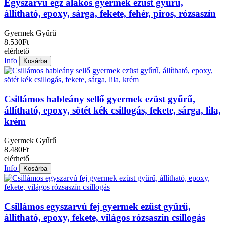
Egyszarvú egz alakos gyermek ezüst gyűrű,
állítható, epoxy, sárga, fekete, fehér, piros, rózsaszín
Gyermek Gyűrű
8.530Ft
elérhető
Info
Kosárba
Csillámos hableány sellő gyermek ezüst gyűrű,
állítható, epoxy, sötét kék csillogás, fekete, sárga, lila,
krém
Gyermek Gyűrű
8.480Ft
elérhető
Info
Kosárba
Csillámos egyszarvú fej gyermek ezüst gyűrű,
állítható, epoxy, fekete, világos rózsaszín csillogás