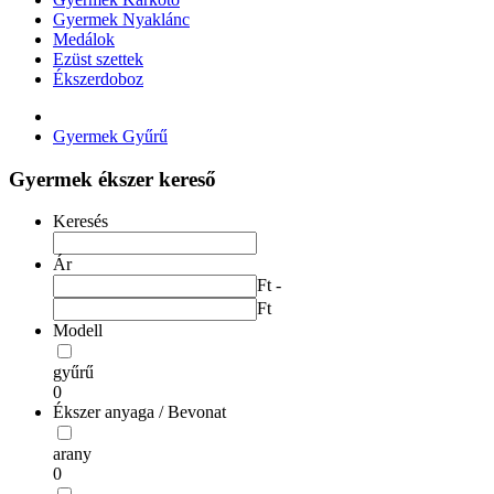
Gyermek Nyaklánc
Medálok
Ezüst szettek
Ékszerdoboz
Gyermek Gyűrű
Gyermek ékszer kereső
Keresés
Ár
Ft -
Ft
Modell
gyűrű
0
Ékszer anyaga / Bevonat
arany
0