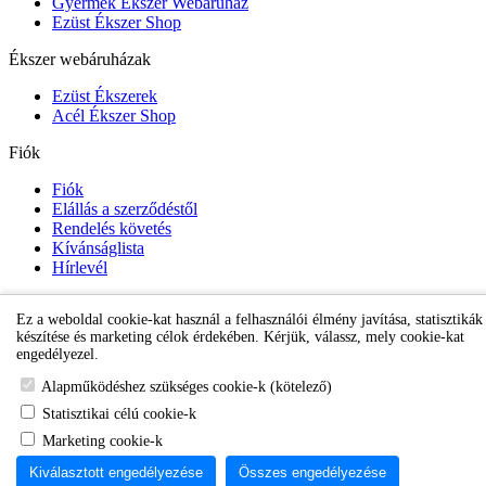
Gyermek Ékszer Webáruház
Ezüst Ékszer Shop
Ékszer webáruházak
Ezüst Ékszerek
Acél Ékszer Shop
Fiók
Fiók
Elállás a szerződéstől
Rendelés követés
Kívánságlista
Hírlevél
Ez a weboldal cookie-kat használ a felhasználói élmény javítása, statisztikák
Gyermek Ékszer Shop
készítése és marketing célok érdekében. Kérjük, válassz, mely cookie-kat
engedélyezel.
Alapműködéshez szükséges cookie-k (kötelező)
Statisztikai célú cookie-k
Marketing cookie-k
Kiválasztott engedélyezése
Összes engedélyezése