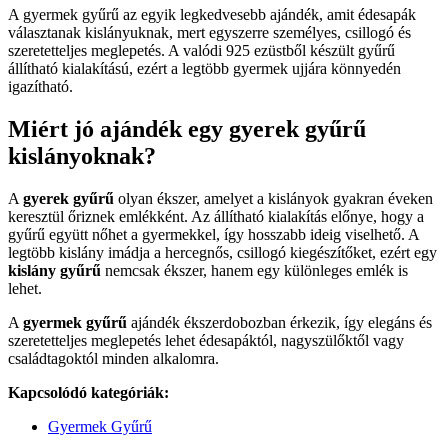
A gyermek gyűrű az egyik legkedvesebb ajándék, amit édesapák
választanak kislányuknak, mert egyszerre személyes, csillogó és
szeretetteljes meglepetés. A valódi 925 ezüstből készült gyűrű
állítható kialakítású, ezért a legtöbb gyermek ujjára könnyedén
igazítható.
Miért jó ajándék egy gyerek gyűrű
kislányoknak?
A
gyerek gyűrű
olyan ékszer, amelyet a kislányok gyakran éveken
keresztül őriznek emlékként. Az állítható kialakítás előnye, hogy a
gyűrű együtt nőhet a gyermekkel, így hosszabb ideig viselhető. A
legtöbb kislány imádja a hercegnős, csillogó kiegészítőket, ezért egy
kislány gyűrű
nemcsak ékszer, hanem egy különleges emlék is
lehet.
A
gyermek gyűrű
ajándék ékszerdobozban érkezik, így elegáns és
szeretetteljes meglepetés lehet édesapáktól, nagyszülőktől vagy
családtagoktól minden alkalomra.
Kapcsolódó kategóriák:
Gyermek Gyűrű