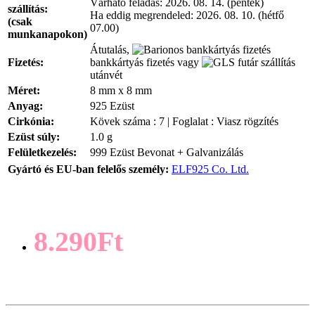
Várható feladás:
2026. 08. 14. (péntek)
szállítás:
Ha eddig megrendeled:
2026. 08. 10. (hétfő
(csak
07.00)
munkanapokon)
Átutalás,
Fizetés:
bankkártyás fizetés vagy
utánvét
Méret:
8 mm x 8 mm
Anyag:
925 Ezüst
Cirkónia:
Kövek száma : 7 | Foglalat : Viasz rögzítés
Ezüst súly:
1.0 g
Felületkezelés:
999 Ezüst Bevonat + Galvanizálás
Gyártó és EU-ban felelős személy:
ELF925 Co. Ltd.
8.290Ft