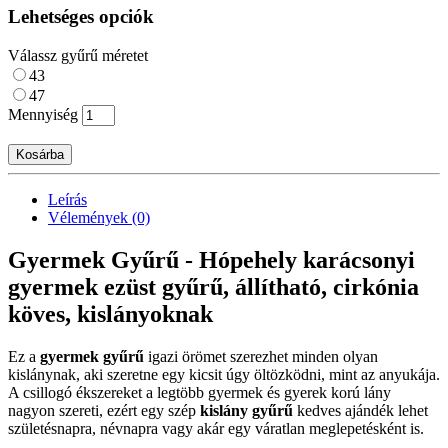
Lehetséges opciók
Válassz gyűrű méretet
43
47
Mennyiség
Kosárba
Leírás
Vélemények (0)
Gyermek Gyűrű - Hópehely karácsonyi
gyermek ezüst gyűrű, állítható, cirkónia
köves, kislányoknak
Ez a
gyermek gyűrű
igazi örömet szerezhet minden olyan
kislánynak, aki szeretne egy kicsit úgy öltözködni, mint az anyukája.
A csillogó ékszereket a legtöbb gyermek és gyerek korú lány
nagyon szereti, ezért egy szép
kislány gyűrű
kedves ajándék lehet
születésnapra, névnapra vagy akár egy váratlan meglepetésként is.