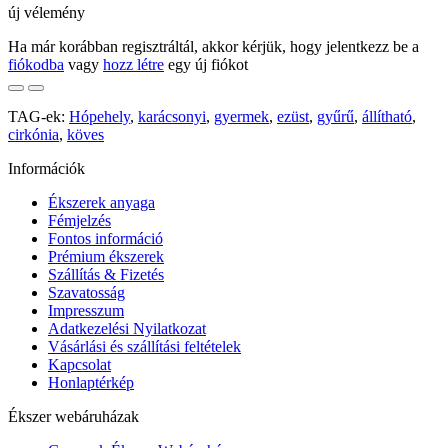
új vélemény
Ha már korábban regisztráltál, akkor kérjük, hogy jelentkezz be a
fiókodba
vagy
hozz létre
egy új fiókot
TAG-ek:
Hópehely
,
karácsonyi
,
gyermek
,
ezüst
,
gyűrű
,
állítható
,
cirkónia
,
köves
Információk
Ékszerek anyaga
Fémjelzés
Fontos információ
Prémium ékszerek
Szállítás & Fizetés
Szavatosság
Impresszum
Adatkezelési Nyilatkozat
Vásárlási és szállítási feltételek
Kapcsolat
Honlaptérkép
Ékszer webáruházak