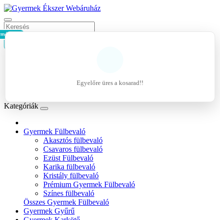
rmék - 0Ft
Kosár
Belépés
Regisztráció
Egyelőre üres a kosarad!!
Kívánságlista (0)
Kategóriák
Gyermek Fülbevaló
Akasztós fülbevaló
Csavaros fülbevaló
Ezüst Fülbevaló
Karika fülbevaló
Kristály fülbevaló
Prémium Gyermek Fülbevaló
Színes fülbevaló
Összes Gyermek Fülbevaló
Gyermek Gyűrű
Gyermek Karkötő