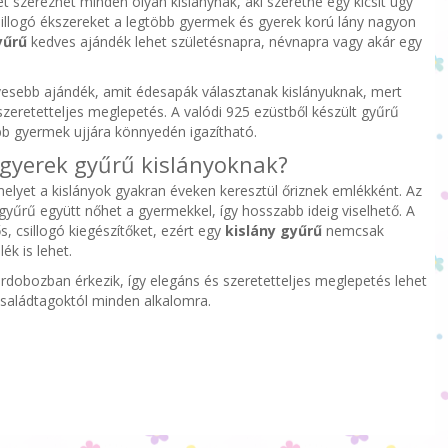
t szerezhet minden olyan kislánynak, aki szeretne egy kicsit úgy
sillogó ékszereket a legtöbb gyermek és gyerek korú lány nagyon
yűrű
kedves ajándék lehet születésnapra, névnapra vagy akár egy
esebb ajándék, amit édesapák választanak kislányuknak, mert
szeretetteljes meglepetés. A valódi 925 ezüstből készült gyűrű
több gyermek ujjára könnyedén igazítható.
 gyerek gyűrű kislányoknak?
elyet a kislányok gyakran éveken keresztül őriznek emlékként. Az
a gyűrű együtt nőhet a gyermekkel, így hosszabb ideig viselhető. A
, csillogó kiegészítőket, ezért egy
kislány gyűrű
nemcsak
k is lehet.
dobozban érkezik, így elegáns és szeretetteljes meglepetés lehet
családtagoktól minden alkalomra.