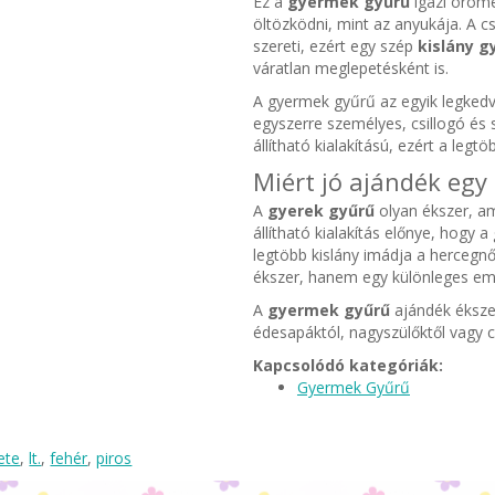
Ez a
gyermek gyűrű
igazi öröme
öltözködni, mint az anyukája. A c
szereti, ezért egy szép
kislány g
váratlan meglepetésként is.
A gyermek gyűrű az egyik legkedv
egyszerre személyes, csillogó és 
állítható kialakítású, ezért a leg
Miért jó ajándék egy
A
gyerek gyűrű
olyan ékszer, am
állítható kialakítás előnye, hogy 
legtöbb kislány imádja a hercegnős
ékszer, hanem egy különleges emlé
A
gyermek gyűrű
ajándék ékszer
édesapáktól, nagyszülőktől vagy 
Kapcsolódó kategóriák:
Gyermek Gyűrű
ete
,
lt.
,
fehér
,
piros