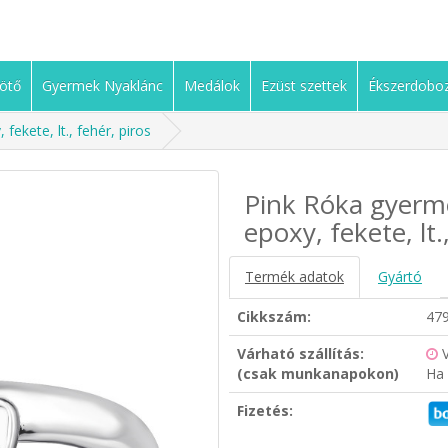
ötő
Gyermek Nyaklánc
Medálok
Ezüst szettek
Ékszerdobo
ekete, lt., fehér, piros
Pink Róka gyerm
epoxy, fekete, lt.
Termék adatok
Gyártó
Cikkszám:
47
Várható szállítás:
(csak munkanapokon)
Ha 
Fizetés: