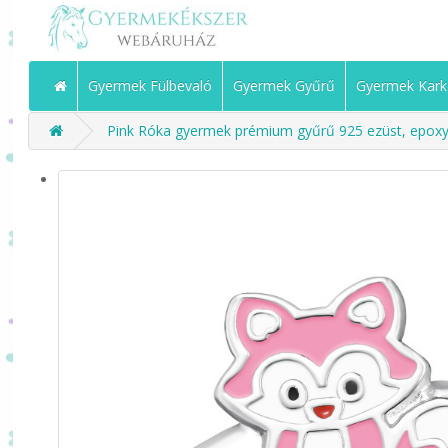
Gyermek Fülbevaló
Gyermek Gyűrű
Gyermek Kark
Pink Róka gyermek prémium gyűrű 925 ezüst, epoxy, f