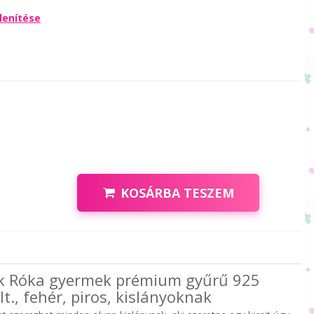
lenítése
KOSÁRBA TESZEM
nk Róka gyermek prémium gyűrű 925
lt., fehér, piros, kislányoknak