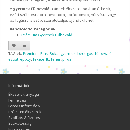
záróvéggel a legkényelmesebb a kislánynak viselni.
A
gyermek fülbevaló
ajándék ékszerdobozban érkezik,
ezért születésnapra, névnapra, karácsonyra, húsvétra vagy
ballagásra is szép, szeretetteljes ajándék lehet.
Kapcsolódó kategóriák:
Prémium Gyermek Fülbevaló
TAG-ek:
Prémium
,
Pink
,
Róka
,
gyermek
,
bedugós
,
fülbevaló
,
ezüst
,
epoxy
,
fekete
,
lt.
,
fehér
,
piros
Információk
Ékszerek anyaga
Fémjelzés
Fontos információ
Prémium ékszerek
Szállítás & Fizetés
Szavatosság
Impresszum