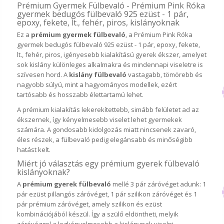
Prémium Gyermek Fülbevaló - Prémium Pink Róka
gyermek bedugós fülbevaló 925 ezüst - 1 pár,
epoxy, fekete, lt., fehér, piros, kislányoknak
Ez a
prémium gyermek fülbevaló
, a Prémium Pink Róka
gyermek bedugós fülbevaló 925 ezüst - 1 pár, epoxy, fekete,
lt., fehér, piros, igényesebb kialakítású gyerek ékszer, amelyet
sok kislány különleges alkalmakra és mindennapi viseletre is
szívesen hord. A
kislány fülbevaló
vastagabb, tömörebb és
nagyobb súlyú, mint a hagyományos modellek, ezért
tartósabb és hosszabb élettartamú lehet.
A prémium kialakítás lekerekítettebb, simább felületet ad az
ékszernek, így kényelmesebb viselet lehet gyermekek
számára. A gondosabb kidolgozás miatt nincsenek zavaró,
éles részek, a fülbevaló pedig elegánsabb és minőségibb
hatást kelt.
Miért jó választás egy prémium gyerek fülbevaló
kislányoknak?
A
prémium gyerek fülbevaló
mellé 3 pár záróvéget adunk: 1
pár ezüst pillangós záróvéget, 1 pár szilikon záróvéget és 1
pár prémium záróvéget, amely szilikon és ezüst
kombinációjából készül. Így a szülő eldöntheti, melyik