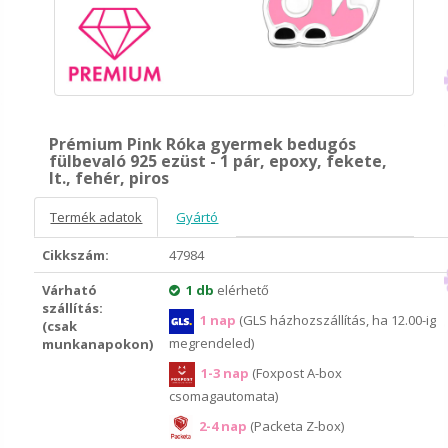
Prémium Pink Róka gyermek bedugós
fülbevaló 925 ezüst - 1 pár, epoxy, fekete,
lt., fehér, piros
Termék adatok
Gyártó
Cikkszám:
47984
Várható
1 db
elérhető
szállítás:
1 nap
(GLS házhozszállítás, ha 12.00-ig
(csak
megrendeled)
munkanapokon)
1-3 nap
(Foxpost A-box
csomagautomata)
2-4 nap
(Packeta Z-box)