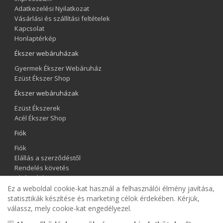
Adatkezelési Nyilatkozat
Vásárlási és szállítási feltételek
Kapcsolat
Honlaptérkép
Ékszer webáruházak
Gyermek Ékszer Webáruház
Ezüst Ékszer Shop
Ékszer webáruházak
Ezüst Ékszerek
Acél Ékszer Shop
Fiók
Fiók
Elállás a szerződéstől
Rendelés követés
Kívánságlista
Hírlevél
Ez a weboldal cookie-kat használ a felhasználói élmény javítása,
statisztikák készítése és marketing célok érdekében. Kérjük,
válassz, mely cookie-kat engedélyezel.
Gyermek Ékszer Shop