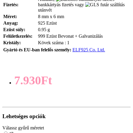
Fizetés:
bankkártyás fizetés vagy
utánvét
Méret:
8 mm x 6 mm
Anyag:
925 Ezüst
Ezüst súly:
0.95 g
Felületkezelés:
999 Ezüst Bevonat + Galvanizálás
Kristály:
Kövek száma : 1
Gyártó és EU-ban felelős személy:
ELF925 Co. Ltd.
7.930Ft
Lehetséges opciók
Válassz gyűrű méretet