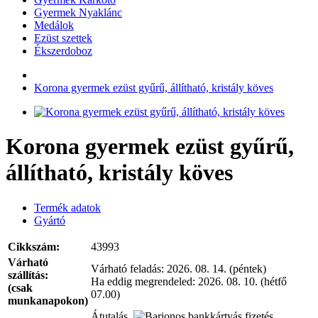
Gyermek Nyaklánc
Medálok
Ezüst szettek
Ékszerdoboz
Korona gyermek ezüst gyűrű, állítható, kristály köves
Korona gyermek ezüst gyűrű,
állítható, kristály köves
Termék adatok
Gyártó
Cikkszám:
43993
Várható
Várható feladás:
2026. 08. 14. (péntek)
szállítás:
Ha eddig megrendeled:
2026. 08. 10. (hétfő
(csak
07.00)
munkanapokon)
Átutalás,