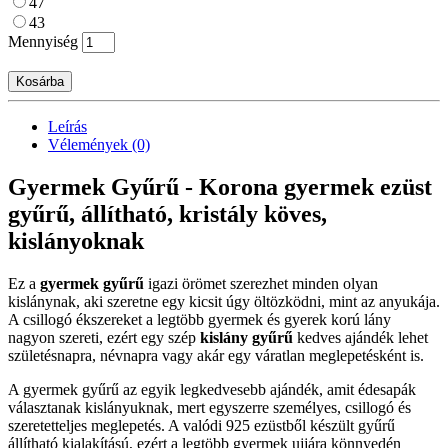
47
43
Mennyiség
Kosárba
Leírás
Vélemények (0)
Gyermek Gyűrű - Korona gyermek ezüst
gyűrű, állítható, kristály köves,
kislányoknak
Ez a
gyermek gyűrű
igazi örömet szerezhet minden olyan
kislánynak, aki szeretne egy kicsit úgy öltözködni, mint az anyukája.
A csillogó ékszereket a legtöbb gyermek és gyerek korú lány
nagyon szereti, ezért egy szép
kislány gyűrű
kedves ajándék lehet
születésnapra, névnapra vagy akár egy váratlan meglepetésként is.
A gyermek gyűrű az egyik legkedvesebb ajándék, amit édesapák
választanak kislányuknak, mert egyszerre személyes, csillogó és
szeretetteljes meglepetés. A valódi 925 ezüstből készült gyűrű
állítható kialakítású, ezért a legtöbb gyermek ujjára könnyedén