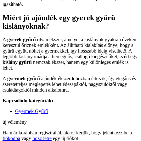
igazítható.
Miért jó ajándék egy gyerek gyűrű
kislányoknak?
A
gyerek gyűrű
olyan ékszer, amelyet a kislányok gyakran éveken
keresztül őriznek emlékként. Az állítható kialakítás előnye, hogy a
gyűrű együtt nőhet a gyermekkel, így hosszabb ideig viselhető. A
legtöbb kislány imádja a hercegnős, csillogó kiegészítőket, ezért egy
kislány gyűrű
nemcsak ékszer, hanem egy különleges emlék is
lehet.
A
gyermek gyűrű
ajándék ékszerdobozban érkezik, így elegáns és
szeretetteljes meglepetés lehet édesapáktól, nagyszülőktől vagy
családtagoktól minden alkalomra.
Kapcsolódó kategóriák:
Gyermek Gyűrű
új vélemény
Ha már korábban regisztráltál, akkor kérjük, hogy jelentkezz be a
fiókodba
vagy
hozz létre
egy új fiókot