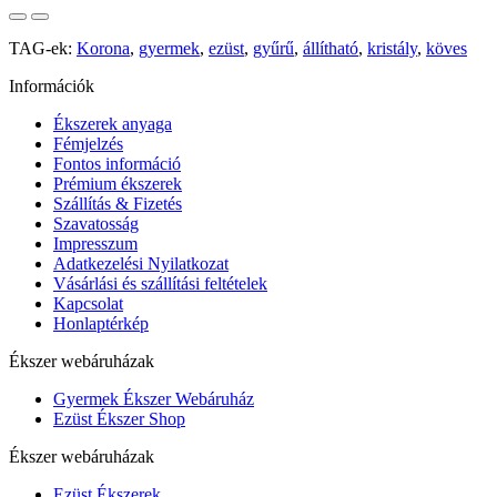
TAG-ek:
Korona
,
gyermek
,
ezüst
,
gyűrű
,
állítható
,
kristály
,
köves
Információk
Ékszerek anyaga
Fémjelzés
Fontos információ
Prémium ékszerek
Szállítás & Fizetés
Szavatosság
Impresszum
Adatkezelési Nyilatkozat
Vásárlási és szállítási feltételek
Kapcsolat
Honlaptérkép
Ékszer webáruházak
Gyermek Ékszer Webáruház
Ezüst Ékszer Shop
Ékszer webáruházak
Ezüst Ékszerek