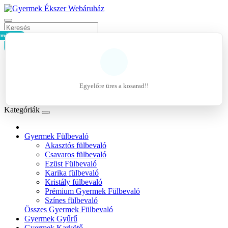
rmék - 0Ft
Kosár
Belépés
Regisztráció
Egyelőre üres a kosarad!!
Kívánságlista (0)
Kategóriák
Gyermek Fülbevaló
Akasztós fülbevaló
Csavaros fülbevaló
Ezüst Fülbevaló
Karika fülbevaló
Kristály fülbevaló
Prémium Gyermek Fülbevaló
Színes fülbevaló
Összes Gyermek Fülbevaló
Gyermek Gyűrű
Gyermek Karkötő