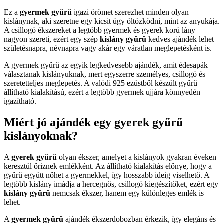
Ez a
gyermek gyűrű
igazi örömet szerezhet minden olyan
kislánynak, aki szeretne egy kicsit úgy öltözködni, mint az anyukája.
A csillogó ékszereket a legtöbb gyermek és gyerek korú lány
nagyon szereti, ezért egy szép
kislány gyűrű
kedves ajándék lehet
születésnapra, névnapra vagy akár egy váratlan meglepetésként is.
A gyermek gyűrű az egyik legkedvesebb ajándék, amit édesapák
választanak kislányuknak, mert egyszerre személyes, csillogó és
szeretetteljes meglepetés. A valódi 925 ezüstből készült gyűrű
állítható kialakítású, ezért a legtöbb gyermek ujjára könnyedén
igazítható.
Miért jó ajándék egy gyerek gyűrű
kislányoknak?
A
gyerek gyűrű
olyan ékszer, amelyet a kislányok gyakran éveken
keresztül őriznek emlékként. Az állítható kialakítás előnye, hogy a
gyűrű együtt nőhet a gyermekkel, így hosszabb ideig viselhető. A
legtöbb kislány imádja a hercegnős, csillogó kiegészítőket, ezért egy
kislány gyűrű
nemcsak ékszer, hanem egy különleges emlék is
lehet.
A
gyermek gyűrű
ajándék ékszerdobozban érkezik, így elegáns és