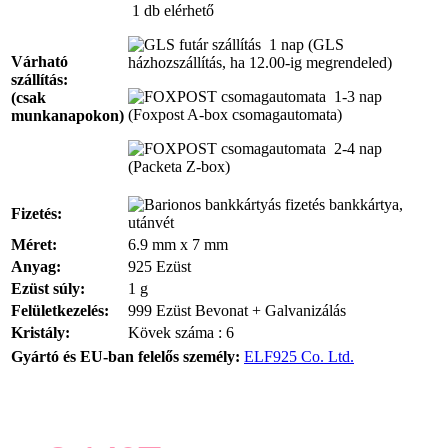
1 db
elérhető
1 nap
(GLS
Várható
házhozszállítás, ha 12.00-ig megrendeled)
szállítás:
1-3 nap
(csak
(Foxpost A-box csomagautomata)
munkanapokon)
2-4 nap
(Packeta Z-box)
bankkártya,
Fizetés:
utánvét
Méret:
6.9 mm x 7 mm
Anyag:
925 Ezüst
Ezüst súly:
1 g
Felületkezelés:
999 Ezüst Bevonat + Galvanizálás
Kristály:
Kövek száma : 6
Gyártó és EU-ban felelős személy:
ELF925 Co. Ltd.