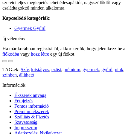
szeretetteljes meglepetés lehet édesapáktól, nagyszülőktől vagy
családtagoktól minden alkalomra.
Kapcsolódó kategóriák:
Gyermek Gyűrű
új vélemény
Ha már korábban regisztráltál, akkor kérjük, hogy jelentkezz be a
fiókodba
vagy
hozz létre
egy új fiókot
TAG-ek:
Szív
,
kristályos
,
ezüst
,
prémium
,
gyermek
,
gyűrű
,
pink
,
színben
,
állítható
Információk
Ékszerek anyaga
Fémjelzés
Fontos információ
Prémium ékszerek
Szállítás & Fizetés
Szavatosság
Impresszum
Adatkezelési Nyilatkozat