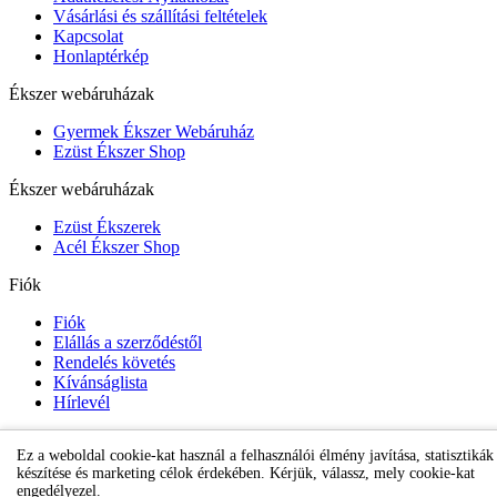
Vásárlási és szállítási feltételek
Kapcsolat
Honlaptérkép
Ékszer webáruházak
Gyermek Ékszer Webáruház
Ezüst Ékszer Shop
Ékszer webáruházak
Ezüst Ékszerek
Acél Ékszer Shop
Fiók
Fiók
Elállás a szerződéstől
Rendelés követés
Kívánságlista
Hírlevél
Ez a weboldal cookie-kat használ a felhasználói élmény javítása, statisztikák
Gyermek Ékszer Shop
készítése és marketing célok érdekében. Kérjük, válassz, mely cookie-kat
engedélyezel.