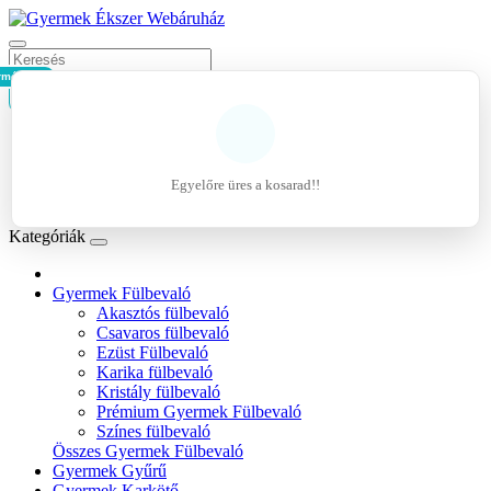
rmék - 0Ft
Kosár
Belépés
Regisztráció
Egyelőre üres a kosarad!!
Kívánságlista (0)
Kategóriák
Gyermek Fülbevaló
Akasztós fülbevaló
Csavaros fülbevaló
Ezüst Fülbevaló
Karika fülbevaló
Kristály fülbevaló
Prémium Gyermek Fülbevaló
Színes fülbevaló
Összes Gyermek Fülbevaló
Gyermek Gyűrű
Gyermek Karkötő