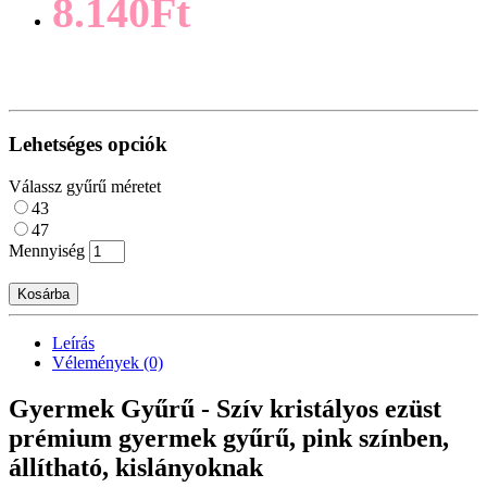
8.140Ft
Lehetséges opciók
Válassz gyűrű méretet
43
47
Mennyiség
Kosárba
Leírás
Vélemények (0)
Gyermek Gyűrű - Szív kristályos ezüst
prémium gyermek gyűrű, pink színben,
állítható, kislányoknak