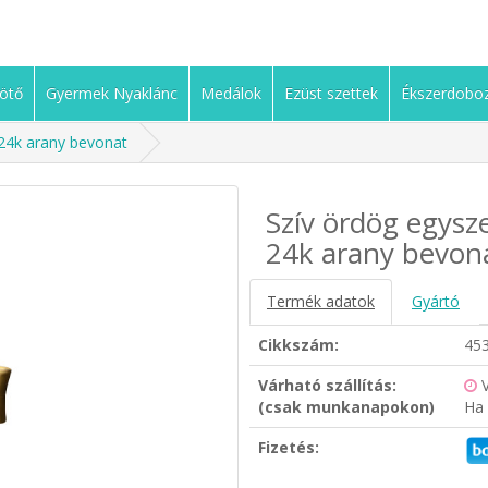
ötő
Gyermek Nyaklánc
Medálok
Ezüst szettek
Ékszerdobo
 24k arany bevonat
Szív ördög egysz
24k arany bevon
Termék adatok
Gyártó
Cikkszám:
45
Várható szállítás:
(csak munkanapokon)
Ha 
Fizetés: