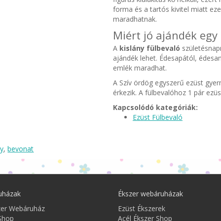
forma és a tartós kivitel miatt e
maradhatnak.
Miért jó ajándék egy 
A
kislány fülbevaló
születésnapr
ajándék lehet. Édesapától, édes
emlék maradhat.
A Szív ördög egyszerű ezüst gye
érkezik. A fülbevalóhoz 1 pár ezüs
Kapcsolódó kategóriák:
Ezüst Fülbevaló
ny
,
bevonat
uházak
Ékszer webáruházak
zer Webáruház
Ezüst Ékszerek
Shop
Acél Ékszer Shop