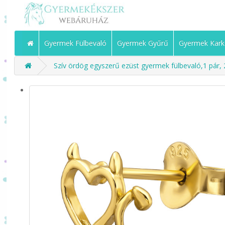
Gyermek Fülbevaló
Gyermek Gyűrű
Gyermek Kark
Szív ördög egyszerű ezüst gyermek fülbevaló,1 pár,