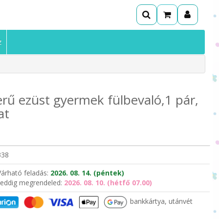
z
erű ezüst gyermek fülbevaló,1 pár,
at
338
Várható feladás:
2026. 08. 14. (péntek)
eddig megrendeled:
2026. 08. 10. (hétfő 07.00)
bankkártya, utánvét