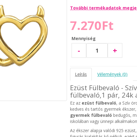
További termékadatok megje
7.270Ft
Mennyiség
-
+
Leírás
Vélemények (0)
Ezüst Fülbevaló - Sz
fülbevaló,1 pár, 24k
Ez az
ezüst fülbevaló
, a Szív ö
kedves és tartós gyermek ékszer,
gyermek fülbevaló
bedugós, más
iskolában vagy ünnepi alkalmakon 
Az ékszer alapja valódi 925 ezüs
figurás kialakítás kő nélküli, ezért