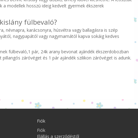
zek a modellek hosszú ideig kedvelt gyermek ékszerek
kislány fülbevaló?
a, névnapra, karácsonyra, húsvétra vagy ballagásra is szép
anyától, nagypapától vagy nagymamától kapva sokáig kedves
rmek fülbevaló,1 pár, 24k arany bevonat ajándék ékszerdobozban
t pillangós záróvéget és 1 pár ajándék szilikon záróvéget is adunk.
Fiók
Fiók
Elállás a szerződéstől