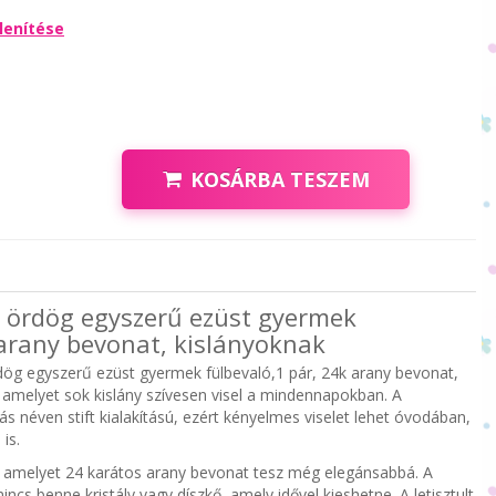
lenítése
KOSÁRBA TESZEM
ív ördög egyszerű ezüst gyermek
 arany bevonat, kislányoknak
rdög egyszerű ezüst gyermek fülbevaló,1 pár, 24k arany bevonat,
 amelyet sok kislány szívesen visel a mindennapokban. A
 néven stift kialakítású, ezért kényelmes viselet lehet óvodában,
is.
t, amelyet 24 karátos arany bevonat tesz még elegánsabbá. A
 nincs benne kristály vagy díszkő, amely idővel kieshetne. A letisztult