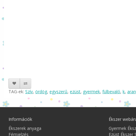
TAG-ek:
Szív
,
ördög
,
egyszerű
,
ezüst
,
gyermek
,
fülbevaló
,
k
,
ara
Információk
Ékszer webár
Ékszerek anyaga
Gyermek Éks
Fémjelzés
Ezüst Ékszer 