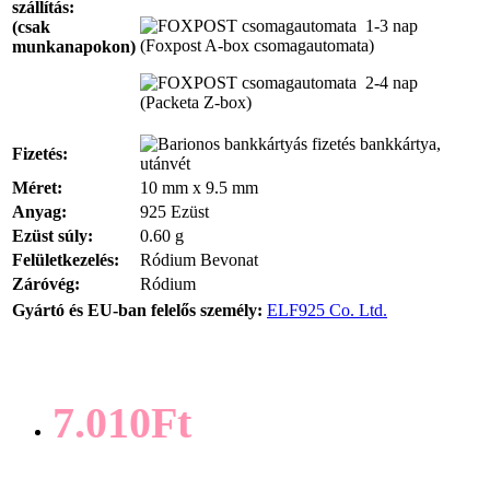
szállítás:
1-3 nap
(csak
(Foxpost A-box csomagautomata)
munkanapokon)
2-4 nap
(Packeta Z-box)
bankkártya,
Fizetés:
utánvét
Méret:
10 mm x 9.5 mm
Anyag:
925 Ezüst
Ezüst súly:
0.60 g
Felületkezelés:
Ródium Bevonat
Záróvég:
Ródium
Gyártó és EU-ban felelős személy:
ELF925 Co. Ltd.
7.010Ft