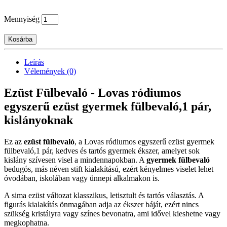
Mennyiség
Kosárba
Leírás
Vélemények (0)
Ezüst Fülbevaló - Lovas ródiumos
egyszerű ezüst gyermek fülbevaló,1 pár,
kislányoknak
Ez az
ezüst fülbevaló
, a Lovas ródiumos egyszerű ezüst gyermek
fülbevaló,1 pár, kedves és tartós gyermek ékszer, amelyet sok
kislány szívesen visel a mindennapokban. A
gyermek fülbevaló
bedugós, más néven stift kialakítású, ezért kényelmes viselet lehet
óvodában, iskolában vagy ünnepi alkalmakon is.
A sima ezüst változat klasszikus, letisztult és tartós választás. A
figurás kialakítás önmagában adja az ékszer báját, ezért nincs
szükség kristályra vagy színes bevonatra, ami idővel kieshetne vagy
megkophatna.