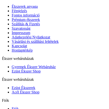
Ékszerek anyaga
Fémjelzés
Fontos információ
Prémium ékszerek
Szállítás & Fizetés
Szavatosság
Impresszum
Adatkezelési Nyilatkozat
Vásárlási és szállítási feltételek
Kapcsolat
Honlaptérkép
Ékszer webáruházak
Gyermek Ékszer Webáruház
Ezüst Ékszer Shop
Ékszer webáruházak
Ezüst Ékszerek
Acél Ékszer Shop
Fiók
Fiók