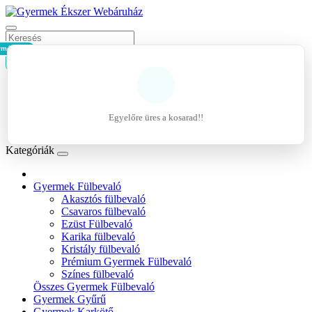
rmék - 0Ft
Kosár
Belépés
Regisztráció
Egyelőre üres a kosarad!!
Kívánságlista (0)
Kategóriák
Gyermek Fülbevaló
Akasztós fülbevaló
Csavaros fülbevaló
Ezüst Fülbevaló
Karika fülbevaló
Kristály fülbevaló
Prémium Gyermek Fülbevaló
Színes fülbevaló
Összes Gyermek Fülbevaló
Gyermek Gyűrű
Gyermek Karkötő