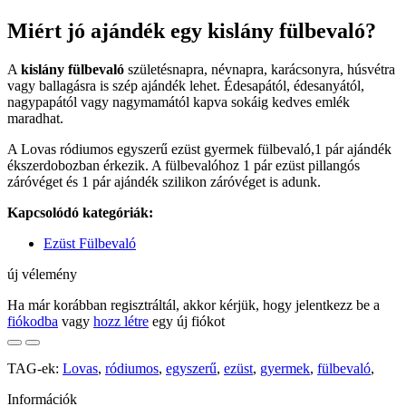
Miért jó ajándék egy kislány fülbevaló?
A
kislány fülbevaló
születésnapra, névnapra, karácsonyra, húsvétra
vagy ballagásra is szép ajándék lehet. Édesapától, édesanyától,
nagypapától vagy nagymamától kapva sokáig kedves emlék
maradhat.
A Lovas ródiumos egyszerű ezüst gyermek fülbevaló,1 pár ajándék
ékszerdobozban érkezik. A fülbevalóhoz 1 pár ezüst pillangós
záróvéget és 1 pár ajándék szilikon záróvéget is adunk.
Kapcsolódó kategóriák:
Ezüst Fülbevaló
új vélemény
Ha már korábban regisztráltál, akkor kérjük, hogy jelentkezz be a
fiókodba
vagy
hozz létre
egy új fiókot
TAG-ek:
Lovas
,
ródiumos
,
egyszerű
,
ezüst
,
gyermek
,
fülbevaló
,
Információk