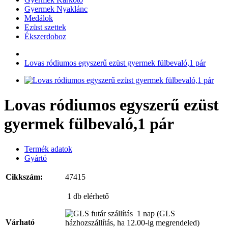
Gyermek Nyaklánc
Medálok
Ezüst szettek
Ékszerdoboz
Lovas ródiumos egyszerű ezüst gyermek fülbevaló,1 pár
Lovas ródiumos egyszerű ezüst
gyermek fülbevaló,1 pár
Termék adatok
Gyártó
Cikkszám:
47415
1 db
elérhető
1 nap
(GLS
Várható
házhozszállítás, ha 12.00-ig megrendeled)