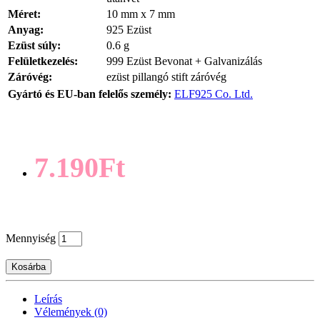
Méret:
10 mm x 7 mm
Anyag:
925 Ezüst
Ezüst súly:
0.6 g
Felületkezelés:
999 Ezüst Bevonat + Galvanizálás
Záróvég:
ezüst pillangó stift záróvég
Gyártó és EU-ban felelős személy:
ELF925 Co. Ltd.
7.190Ft
Mennyiség
Kosárba
Leírás
Vélemények (0)