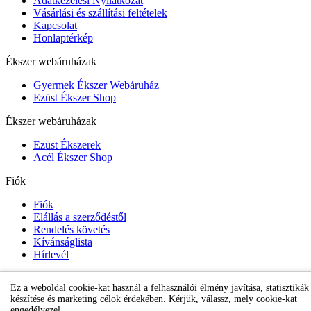
Adatkezelési Nyilatkozat
Vásárlási és szállítási feltételek
Kapcsolat
Honlaptérkép
Ékszer webáruházak
Gyermek Ékszer Webáruház
Ezüst Ékszer Shop
Ékszer webáruházak
Ezüst Ékszerek
Acél Ékszer Shop
Fiók
Fiók
Elállás a szerződéstől
Rendelés követés
Kívánságlista
Hírlevél
Ez a weboldal cookie-kat használ a felhasználói élmény javítása, statisztikák
Gyermek Ékszer Shop
készítése és marketing célok érdekében. Kérjük, válassz, mely cookie-kat
engedélyezel.