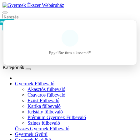
rmék - 0Ft
Kosár
Belépés
Regisztráció
Egyelőre üres a kosarad!!
Kívánságlista (0)
Kategóriák
Gyermek Fülbevaló
Akasztós fülbevaló
Csavaros fülbevaló
Ezüst Fülbevaló
Karika fülbevaló
Kristály fülbevaló
Prémium Gyermek Fülbevaló
Színes fülbevaló
Összes Gyermek Fülbevaló
Gyermek Gyűrű
Gyermek Karkötő