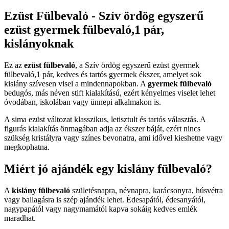
Ezüst Fülbevaló - Szív ördög egyszerű
ezüst gyermek fülbevaló,1 pár,
kislányoknak
Ez az
ezüst fülbevaló
, a Szív ördög egyszerű ezüst gyermek
fülbevaló,1 pár, kedves és tartós gyermek ékszer, amelyet sok
kislány szívesen visel a mindennapokban. A
gyermek fülbevaló
bedugós, más néven stift kialakítású, ezért kényelmes viselet lehet
óvodában, iskolában vagy ünnepi alkalmakon is.
A sima ezüst változat klasszikus, letisztult és tartós választás. A
figurás kialakítás önmagában adja az ékszer báját, ezért nincs
szükség kristályra vagy színes bevonatra, ami idővel kieshetne vagy
megkophatna.
Miért jó ajándék egy kislány fülbevaló?
A
kislány fülbevaló
születésnapra, névnapra, karácsonyra, húsvétra
vagy ballagásra is szép ajándék lehet. Édesapától, édesanyától,
nagypapától vagy nagymamától kapva sokáig kedves emlék
maradhat.