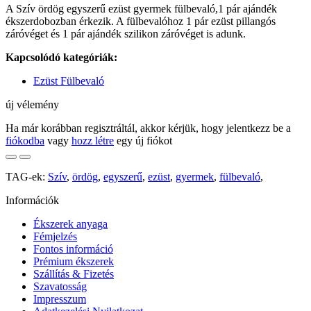
A Szív ördög egyszerű ezüst gyermek fülbevaló,1 pár ajándék
ékszerdobozban érkezik. A fülbevalóhoz 1 pár ezüst pillangós
záróvéget és 1 pár ajándék szilikon záróvéget is adunk.
Kapcsolódó kategóriák:
Ezüst Fülbevaló
új vélemény
Ha már korábban regisztráltál, akkor kérjük, hogy jelentkezz be a
fiókodba
vagy
hozz létre
egy új fiókot
TAG-ek:
Szív
,
ördög
,
egyszerű
,
ezüst
,
gyermek
,
fülbevaló
,
Információk
Ékszerek anyaga
Fémjelzés
Fontos információ
Prémium ékszerek
Szállítás & Fizetés
Szavatosság
Impresszum