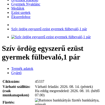
Gyermek Nyaklánc
Medálok
Ezüst szettek
Ékszerdoboz
Szív ördög egyszerű ezüst gyermek fülbevaló,1 pár
Szív ördög egyszerű ezüst
gyermek fülbevaló,1 pár
Termék adatok
Gyártó
Cikkszám:
45337
Várható szállítás:
Várható feladás:
2026. 08. 14. (péntek)
(csak
Ha eddig megrendeled:
2026. 08. 10. (hétfő
munkanapokon)
07.00)
bankkártya,
Fizetés:
utánvét