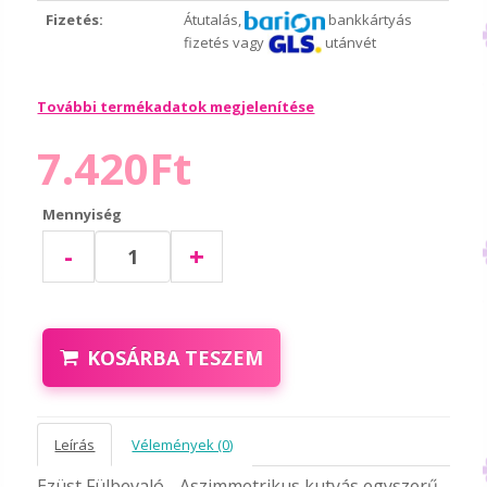
Fizetés:
Átutalás,
bankkártyás
fizetés vagy
utánvét
További termékadatok megjelenítése
7.420Ft
Mennyiség
-
+
KOSÁRBA TESZEM
Leírás
Vélemények (0)
Ezüst Fülbevaló - Aszimmetrikus kutyás egyszerű