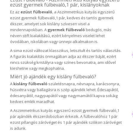
ezüst gyermek fülbevaló,1 pár, kislányoknak
Ez az
ezüst fülbevaló
, a Aszimmetrikus kutyás egyszerű
ezüst gyermek fülbevaló,1 pár, kedves és tartós gyermek
ékszer, amelyet sok kislány szívesen visel a
mindennapokban. A
gyermek fülbevaló
bedugós, más
néven stift kialakítású, ezért kényelmes viselet lehet
óvodában, iskolában vagy ünnepi alkalmakon is.
A sima ezüst változat klasszikus, letisztult és tartós választás.
A figurás kialakítás önmagában adja az ékszer báját, ezért
nincs szükség kristályra vagy színes bevonatra, ami idővel
kieshetne vagy megkophatna.
Miért jó ajándék egy kislány fülbevaló?
A
kislány fülbevaló
születésnapra, névnapra, karácsonyra,
húsvétra vagy ballagásra is szép ajándék lehet. Édesapától,
édesanyától, nagypapától vagy nagymamától kapva sokáig
kedves emlék maradhat.
A Aszimmetrikus kutyás egyszerű ezüst gyermek fülbevaló,1
pár ajándék ékszerdobozban érkezik. A fülbevalóhoz 1 pár
ezüst pillangós záróvéget és 1 pár ajándék szilikon záróvéget
is adunk.