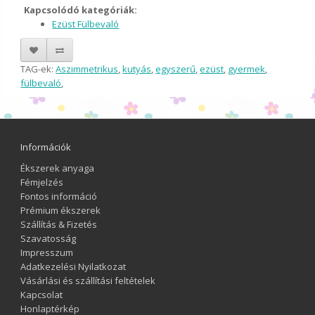
Kapcsolódó kategóriák:
Ezüst Fülbevaló
TAG-ek:
Aszimmetrikus
,
kutyás
,
egyszerű
,
ezüst
,
gyermek
,
fülbevaló
,
Információk
Ékszerek anyaga
Fémjelzés
Fontos információ
Prémium ékszerek
Szállítás & Fizetés
Szavatosság
Impresszum
Adatkezelési Nyilatkozat
Vásárlási és szállítási feltételek
Kapcsolat
Honlaptérkép