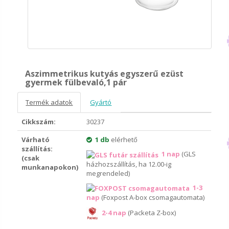
Aszimmetrikus kutyás egyszerű ezüst
gyermek fülbevaló,1 pár
Termék adatok
Gyártó
Cikkszám:
30237
Várható
1 db
elérhető
szállítás:
1 nap
(GLS
(csak
házhozszállítás, ha 12.00-ig
munkanapokon)
megrendeled)
1-3
nap
(Foxpost A-box csomagautomata)
2-4 nap
(Packeta Z-box)