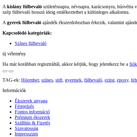
A
kislány fülbevaló
születésnapra, névnapra, karácsonyra, húsvétra 
szép fülbevaló hosszú ideig emlékeztethet a különleges alkalomra.
A
gyerek fülbevaló
ajándék ékszerdobozban érkezik, valamint ajándék
Kapcsolódó kategóriák:
Színes fülbevaló
új vélemény
Ha már korábban regisztráltál, akkor kérjük, hogy jelentkezz be a
fió
TAG-ek:
Hóember
,
színes
,
stift
,
gyermek
,
fülbevaló
,
ezüst
,
epoxy
,
feh
Információk
Ékszerek anyaga
Fémjelzés
Fontos információ
Prémium ékszerek
Szállítás & Fizetés
Szavatosság
Impresszum