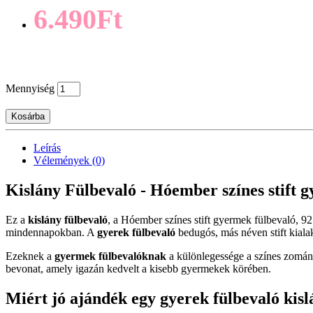
6.490Ft
Mennyiség
Kosárba
Leírás
Vélemények (0)
Kislány Fülbevaló - Hóember színes stift gy
Ez a
kislány fülbevaló
, a Hóember színes stift gyermek fülbevaló, 925
mindennapokban. A
gyerek fülbevaló
bedugós, más néven stift kialak
Ezeknek a
gyermek fülbevalóknak
a különlegessége a színes zománc
bevonat, amely igazán kedvelt a kisebb gyermekek körében.
Miért jó ajándék egy gyerek fülbevaló kis