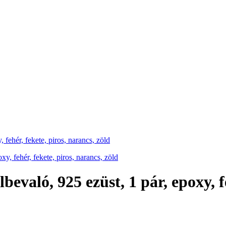
 fehér, fekete, piros, narancs, zöld
evaló, 925 ezüst, 1 pár, epoxy, fe