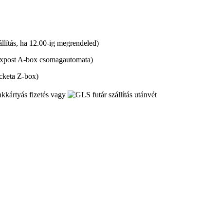
lítás, ha 12.00-ig megrendeled)
xpost A-box csomagautomata)
cketa Z-box)
kkártyás fizetés vagy
utánvét