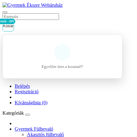
rmék - 0Ft
Kosár
Egyelőre üres a kosarad!!
Belépés
Regisztráció
Kívánságlista (0)
Kategóriák
Gyermek Fülbevaló
Akasztós fülbevaló