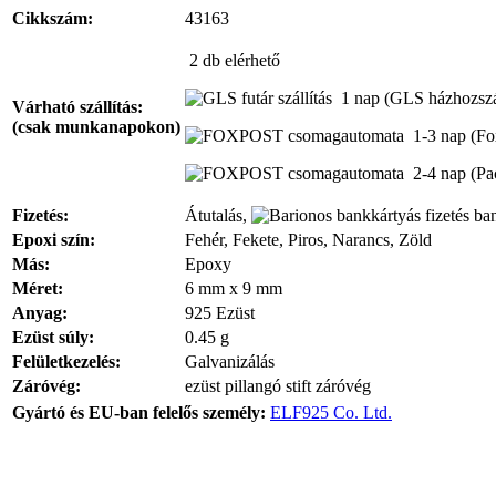
Cikkszám:
43163
2 db
elérhető
1 nap
(GLS házhozszál
Várható szállítás:
(csak munkanapokon)
1-3 nap
(Fo
2-4 nap
(Pa
Fizetés:
Átutalás,
ban
Epoxi szín:
Fehér, Fekete, Piros, Narancs, Zöld
Más:
Epoxy
Méret:
6 mm x 9 mm
Anyag:
925 Ezüst
Ezüst súly:
0.45 g
Felületkezelés:
Galvanizálás
Záróvég:
ezüst pillangó stift záróvég
Gyártó és EU-ban felelős személy:
ELF925 Co. Ltd.