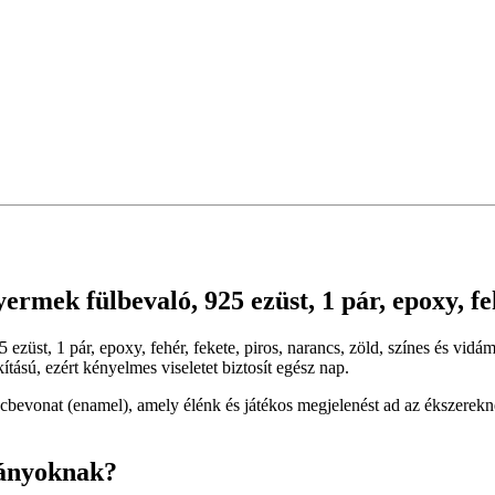
ermek fülbevaló, 925 ezüst, 1 pár, epoxy, feh
 ezüst, 1 pár, epoxy, fehér, fekete, piros, narancs, zöld, színes és vi
ítású, ezért kényelmes viseletet biztosít egész nap.
bevonat (enamel), amely élénk és játékos megjelenést ad az ékszerekne
lányoknak?