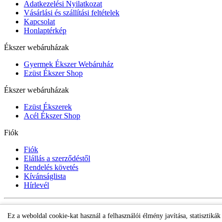
Adatkezelési Nyilatkozat
Vásárlási és szállítási feltételek
Kapcsolat
Honlaptérkép
Ékszer webáruházak
Gyermek Ékszer Webáruház
Ezüst Ékszer Shop
Ékszer webáruházak
Ezüst Ékszerek
Acél Ékszer Shop
Fiók
Fiók
Elállás a szerződéstől
Rendelés követés
Kívánságlista
Hírlevél
Gyermek Ékszer Shop
Ez a weboldal cookie-kat használ a felhasználói élmény javítása, statisztiká