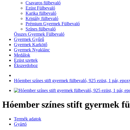
Csavaros fülbevaló
Ezüst Fülbevaló
Karika fülbevaló
Kristály fülbevaló
Prémium Gyermek Fülbevaló
Színes fülbevaló
Összes Gyermek Fülbevaló
Gyermek Gyűrű
Gyermek Karkötő
Gyermek Nyaklánc
Medálok
Ezüst szettek
Ékszerdoboz
Hóember színes stift gyermek fülbevaló, 925 ezüst, 1 pár, epoxy,
Hóember színes stift gyermek fülb
Termék adatok
Gyártó