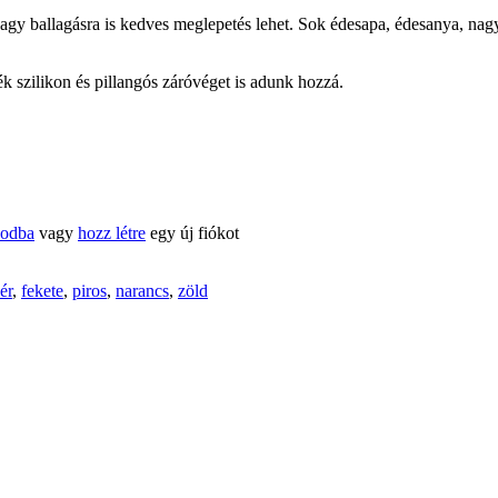
vagy ballagásra is kedves meglepetés lehet. Sok édesapa, édesanya, n
 szilikon és pillangós záróvéget is adunk hozzá.
kodba
vagy
hozz létre
egy új fiókot
ér
,
fekete
,
piros
,
narancs
,
zöld