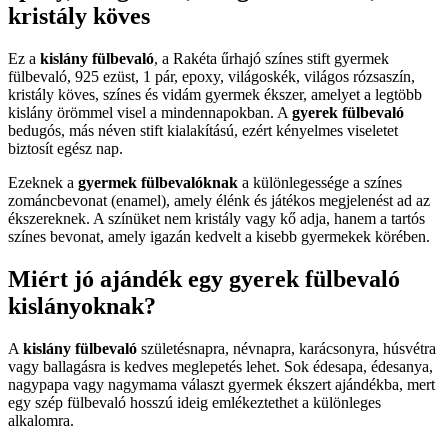
kristály köves
Ez a
kislány fülbevaló
, a Rakéta űrhajó színes stift gyermek
fülbevaló, 925 ezüst, 1 pár, epoxy, világoskék, világos rózsaszín,
kristály köves, színes és vidám gyermek ékszer, amelyet a legtöbb
kislány örömmel visel a mindennapokban. A
gyerek fülbevaló
bedugós, más néven stift kialakítású, ezért kényelmes viseletet
biztosít egész nap.
Ezeknek a
gyermek fülbevalóknak
a különlegessége a színes
zománcbevonat (enamel), amely élénk és játékos megjelenést ad az
ékszereknek. A színüket nem kristály vagy kő adja, hanem a tartós
színes bevonat, amely igazán kedvelt a kisebb gyermekek körében.
Miért jó ajándék egy gyerek fülbevaló
kislányoknak?
A
kislány fülbevaló
születésnapra, névnapra, karácsonyra, húsvétra
vagy ballagásra is kedves meglepetés lehet. Sok édesapa, édesanya,
nagypapa vagy nagymama választ gyermek ékszert ajándékba, mert
egy szép fülbevaló hosszú ideig emlékeztethet a különleges
alkalomra.