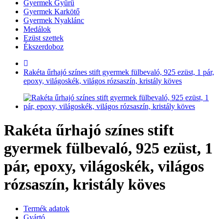
Gyermek Gyűrű
Gyermek Karkötő
Gyermek Nyaklánc
Medálok
Ezüst szettek
Ékszerdoboz
Rakéta űrhajó színes stift gyermek fülbevaló, 925 ezüst, 1 pár,
epoxy, világoskék, világos rózsaszín, kristály köves
Rakéta űrhajó színes stift
gyermek fülbevaló, 925 ezüst, 1
pár, epoxy, világoskék, világos
rózsaszín, kristály köves
Termék adatok
Gyártó