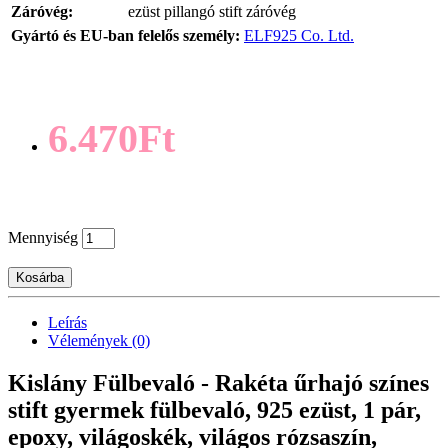
Záróvég:
ezüst pillangó stift záróvég
Gyártó és EU-ban felelős személy:
ELF925 Co. Ltd.
6.470Ft
Mennyiség
Kosárba
Leírás
Vélemények (0)
Kislány Fülbevaló - Rakéta űrhajó színes
stift gyermek fülbevaló, 925 ezüst, 1 pár,
epoxy, világoskék, világos rózsaszín,