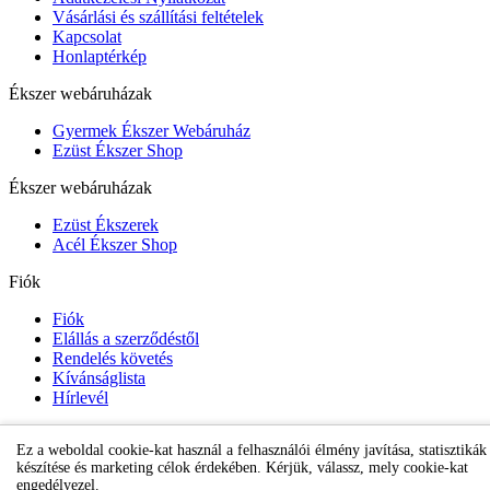
Vásárlási és szállítási feltételek
Kapcsolat
Honlaptérkép
Ékszer webáruházak
Gyermek Ékszer Webáruház
Ezüst Ékszer Shop
Ékszer webáruházak
Ezüst Ékszerek
Acél Ékszer Shop
Fiók
Fiók
Elállás a szerződéstől
Rendelés követés
Kívánságlista
Hírlevél
Ez a weboldal cookie-kat használ a felhasználói élmény javítása, statisztikák
Gyermek Ékszer Shop
készítése és marketing célok érdekében. Kérjük, válassz, mely cookie-kat
engedélyezel.