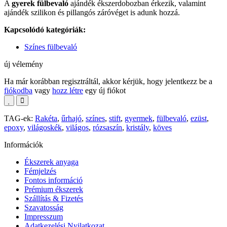
A
gyerek fülbevaló
ajándék ékszerdobozban érkezik, valamint
ajándék szilikon és pillangós záróvéget is adunk hozzá.
Kapcsolódó kategóriák:
Színes fülbevaló
új vélemény
Ha már korábban regisztráltál, akkor kérjük, hogy jelentkezz be a
fiókodba
vagy
hozz létre
egy új fiókot
TAG-ek:
Rakéta
,
űrhajó
,
színes
,
stift
,
gyermek
,
fülbevaló
,
ezüst
,
epoxy
,
világoskék
,
világos
,
rózsaszín
,
kristály
,
köves
Információk
Ékszerek anyaga
Fémjelzés
Fontos információ
Prémium ékszerek
Szállítás & Fizetés
Szavatosság
Impresszum
Adatkezelési Nyilatkozat