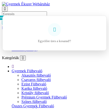
rmék - 0Ft
Kosár
Belépés
Regisztráció
Egyelőre üres a kosarad!!
Kívánságlista (0)
Kategóriák
Gyermek Fülbevaló
Akasztós fülbevaló
Csavaros fülbevaló
Ezüst Fülbevaló
Karika fülbevaló
Kristály fülbevaló
Prémium Gyermek Fülbevaló
Színes fülbevaló
Összes Gyermek Fülbevaló