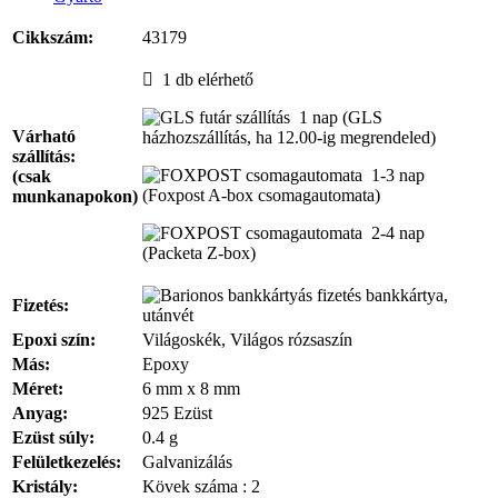
Cikkszám:
43179
1 db
elérhető
1 nap
(GLS
Várható
házhozszállítás, ha 12.00-ig megrendeled)
szállítás:
1-3 nap
(csak
(Foxpost A-box csomagautomata)
munkanapokon)
2-4 nap
(Packeta Z-box)
bankkártya,
Fizetés:
utánvét
Epoxi szín:
Világoskék, Világos rózsaszín
Más:
Epoxy
Méret:
6 mm x 8 mm
Anyag:
925 Ezüst
Ezüst súly:
0.4 g
Felületkezelés:
Galvanizálás
Kristály:
Kövek száma : 2