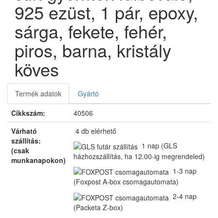
925 ezüst, 1 pár, epoxy,
sárga, fekete, fehér,
piros, barna, kristály
köves
Termék adatok
Gyártó
Cikkszám:
40506
Várható
4 db
elérhető
szállítás:
1 nap
(GLS
(csak
házhozszállítás, ha 12.00-ig megrendeled)
munkanapokon)
1-3 nap
(Foxpost A-box csomagautomata)
2-4 nap
(Packeta Z-box)