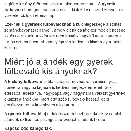
legtöbb kislány örömmel visel a mindennapokban. A
gyerek
fülbevaló
bedugós, más néven stift kialakítású, ezért kényelmes
viseletet biztosít egész nap.
Ezeknek a
gyermek fülbevalóknak
a különlegessége a színes
zománcbevonat (enamel), amely élénk és játékos megjelenést ad
az ékszereknek. A színüket nem kristály vagy kő adja, hanem a
tartós színes bevonat, amely igazán kedvelt a kisebb gyermekek
körében.
Miért jó ajándék egy gyerek
fülbevaló kislányoknak?
A
kislány fülbevaló
születésnapra, névnapra, karácsonyra,
húsvétra vagy ballagásra is kedves meglepetés lehet. Sok
édesapa, édesanya, nagypapa vagy nagymama választ gyermek
ékszert ajándékba, mert egy szép fülbevaló hosszú ideig
emlékeztethet a különleges alkalomra.
A
gyerek fülbevaló
ajándék ékszerdobozban érkezik, valamint
ajándék szilikon és pillangós záróvéget is adunk hozzá.
Kapcsolódó kategóriák: