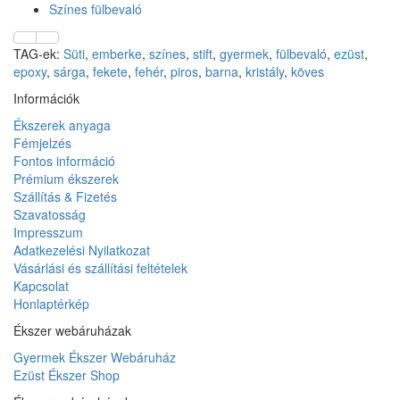
Színes fülbevaló
TAG-ek:
Süti
,
emberke
,
színes
,
stift
,
gyermek
,
fülbevaló
,
ezüst
,
epoxy
,
sárga
,
fekete
,
fehér
,
piros
,
barna
,
kristály
,
köves
Információk
Ékszerek anyaga
Fémjelzés
Fontos információ
Prémium ékszerek
Szállítás & Fizetés
Szavatosság
Impresszum
Adatkezelési Nyilatkozat
Vásárlási és szállítási feltételek
Kapcsolat
Honlaptérkép
Ékszer webáruházak
Gyermek Ékszer Webáruház
Ezüst Ékszer Shop