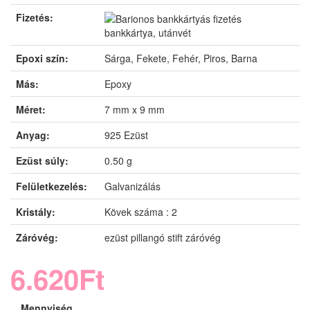
Fizetés:
bankkártya, utánvét
Epoxi szín:
Sárga, Fekete, Fehér, Piros, Barna
Más:
Epoxy
Méret:
7 mm x 9 mm
Anyag:
925 Ezüst
Ezüst súly:
0.50 g
Felületkezelés:
Galvanizálás
Kristály:
Kövek száma : 2
Záróvég:
ezüst pillangó stift záróvég
6.620Ft
Mennyiség