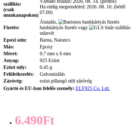
Várható feladás:
2026. 08. 14. (péntek)
szállítás:
Ha eddig megrendeled:
2026. 08. 10. (hétfő
(csak
07.00)
munkanapokon)
Átutalás,
Fizetés:
bankkártyás fizetés vagy
utánvét
Epoxi szín:
Barna, Narancs
Más:
Epoxy
Méret:
9.7 mm x 6 mm
Anyag:
925 Ezüst
Ezüst súly:
0.45 g
Felületkezelés:
Galvanizálás
Záróvég:
ezüst pillangó stift záróvég
Gyártó és EU-ban felelős személy:
ELF925 Co. Ltd.
6.490Ft