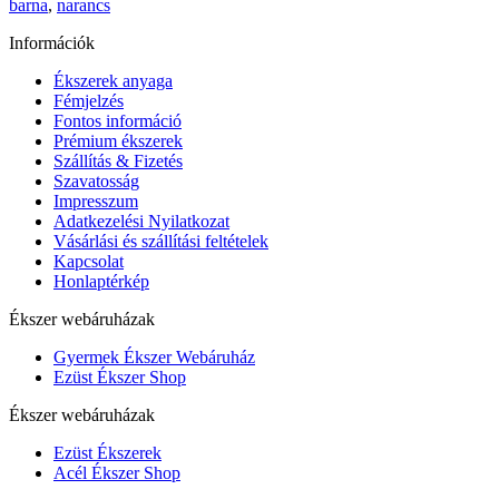
barna
,
narancs
Információk
Ékszerek anyaga
Fémjelzés
Fontos információ
Prémium ékszerek
Szállítás & Fizetés
Szavatosság
Impresszum
Adatkezelési Nyilatkozat
Vásárlási és szállítási feltételek
Kapcsolat
Honlaptérkép
Ékszer webáruházak
Gyermek Ékszer Webáruház
Ezüst Ékszer Shop
Ékszer webáruházak
Ezüst Ékszerek
Acél Ékszer Shop