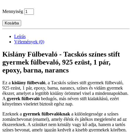
Mennyiség
Kosárba
Leírás
Vélemények (0)
Kislány Fülbevaló - Tacskós színes stift
gyermek fülbevaló, 925 ezüst, 1 pár,
epoxy, barna, narancs
Ez a
kislány fülbevaló
, a Tacskós színes stift gyermek fülbevaló,
925 ezüst, 1 pár, epoxy, barna, narancs, színes és vidám gyermek
ékszer, amelyet a legtöbb kislány örömmel visel a mindennapokban.
A
gyerek fülbevaló
bedugós, más néven stift kialakítású, ezért
kényelmes viseletet biztosít egész nap.
Ezeknek a
gyermek fülbevalóknak
a különlegessége a színes
zománcbevonat (enamel), amely élénk és játékos megjelenést ad az
ékszereknek. A színüket nem kristály vagy kő adja, hanem a tartós
színes bevonat, amely igazán kedvelt a kisebb gyermekek körében.