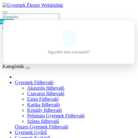
rmék - 0Ft
Kosár
Belépés
Regisztráció
Egyelőre üres a kosarad!!
Kívánságlista (0)
Kategóriák
Gyermek Fülbevaló
Akasztós fülbevaló
Csavaros fülbevaló
Ezüst Fülbevaló
Karika fülbevaló
Kristály fülbevaló
Prémium Gyermek Fülbevaló
Színes fülbevaló
Összes Gyermek Fülbevaló
Gyermek Gyűrű
Gyermek Karkötő