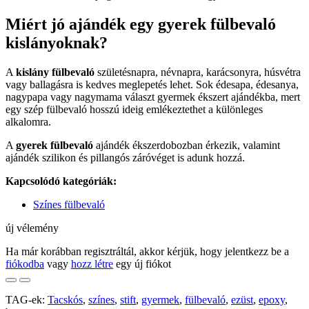
Miért jó ajándék egy gyerek fülbevaló
kislányoknak?
A
kislány fülbevaló
születésnapra, névnapra, karácsonyra, húsvétra
vagy ballagásra is kedves meglepetés lehet. Sok édesapa, édesanya,
nagypapa vagy nagymama választ gyermek ékszert ajándékba, mert
egy szép fülbevaló hosszú ideig emlékeztethet a különleges
alkalomra.
A
gyerek fülbevaló
ajándék ékszerdobozban érkezik, valamint
ajándék szilikon és pillangós záróvéget is adunk hozzá.
Kapcsolódó kategóriák:
Színes fülbevaló
új vélemény
Ha már korábban regisztráltál, akkor kérjük, hogy jelentkezz be a
fiókodba
vagy
hozz létre
egy új fiókot
TAG-ek:
Tacskós
,
színes
,
stift
,
gyermek
,
fülbevaló
,
ezüst
,
epoxy
,