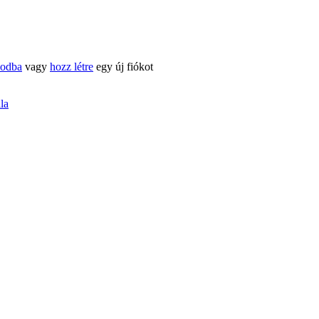
kodba
vagy
hozz létre
egy új fiókot
ila