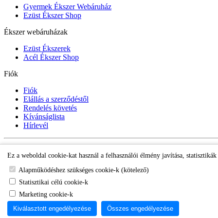
Gyermek Ékszer Webáruház
Ezüst Ékszer Shop
Ékszer webáruházak
Ezüst Ékszerek
Acél Ékszer Shop
Fiók
Fiók
Elállás a szerződéstől
Rendelés követés
Kívánságlista
Hírlevél
Gyermek Ékszer Shop
Ez a weboldal cookie-kat használ a felhasználói élmény javítása, statisztiká
Alapműködéshez szükséges cookie-k (kötelező)
Statisztikai célú cookie-k
Marketing cookie-k
Kiválasztott engedélyezése
Összes engedélyezése