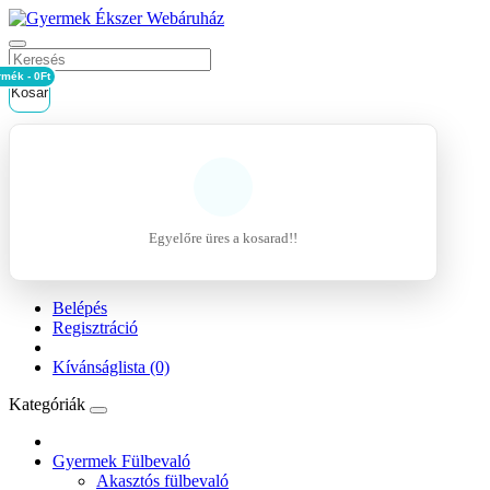
rmék - 0Ft
Kosár
Egyelőre üres a kosarad!!
Belépés
Regisztráció
Kívánságlista (0)
Kategóriák
Gyermek Fülbevaló
Akasztós fülbevaló