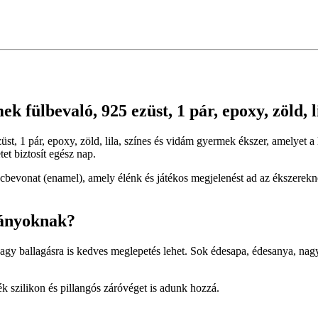
ek fülbevaló, 925 ezüst, 1 pár, epoxy, zöld, l
ezüst, 1 pár, epoxy, zöld, lila, színes és vidám gyermek ékszer, amelye
et biztosít egész nap.
bevonat (enamel), amely élénk és játékos megjelenést ad az ékszerekne
lányoknak?
vagy ballagásra is kedves meglepetés lehet. Sok édesapa, édesanya, n
 szilikon és pillangós záróvéget is adunk hozzá.