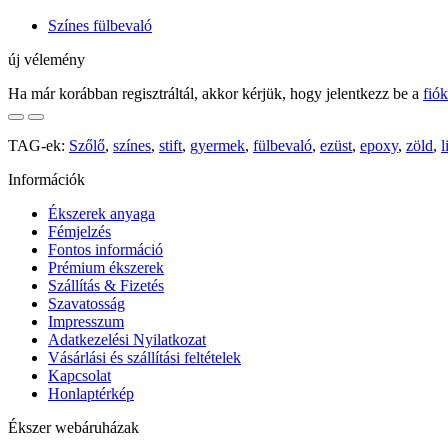
Színes fülbevaló
új vélemény
Ha már korábban regisztráltál, akkor kérjük, hogy jelentkezz be a
fió
TAG-ek:
Szőlő
,
színes
,
stift
,
gyermek
,
fülbevaló
,
ezüst
,
epoxy
,
zöld
,
l
Információk
Ékszerek anyaga
Fémjelzés
Fontos információ
Prémium ékszerek
Szállítás & Fizetés
Szavatosság
Impresszum
Adatkezelési Nyilatkozat
Vásárlási és szállítási feltételek
Kapcsolat
Honlaptérkép
Ékszer webáruházak