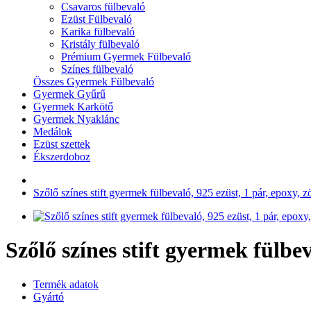
Csavaros fülbevaló
Ezüst Fülbevaló
Karika fülbevaló
Kristály fülbevaló
Prémium Gyermek Fülbevaló
Színes fülbevaló
Összes Gyermek Fülbevaló
Gyermek Gyűrű
Gyermek Karkötő
Gyermek Nyaklánc
Medálok
Ezüst szettek
Ékszerdoboz
Szőlő színes stift gyermek fülbevaló, 925 ezüst, 1 pár, epoxy, zöl
Szőlő színes stift gyermek fülbeva
Termék adatok
Gyártó