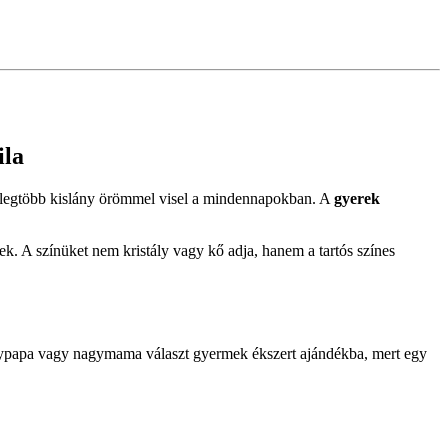
ila
t a legtöbb kislány örömmel visel a mindennapokban. A
gyerek
k. A színüket nem kristály vagy kő adja, hanem a tartós színes
agypapa vagy nagymama választ gyermek ékszert ajándékba, mert egy