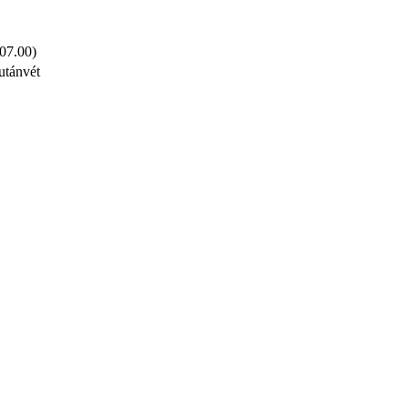
 07.00)
utánvét