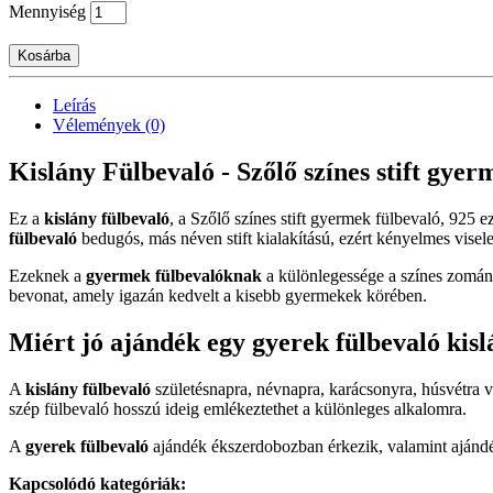
Mennyiség
Kosárba
Leírás
Vélemények (0)
Kislány Fülbevaló - Szőlő színes stift gyerm
Ez a
kislány fülbevaló
, a Szőlő színes stift gyermek fülbevaló, 925 
fülbevaló
bedugós, más néven stift kialakítású, ezért kényelmes viselet
Ezeknek a
gyermek fülbevalóknak
a különlegessége a színes zománc
bevonat, amely igazán kedvelt a kisebb gyermekek körében.
Miért jó ajándék egy gyerek fülbevaló kis
A
kislány fülbevaló
születésnapra, névnapra, karácsonyra, húsvétra 
szép fülbevaló hosszú ideig emlékeztethet a különleges alkalomra.
A
gyerek fülbevaló
ajándék ékszerdobozban érkezik, valamint ajándék
Kapcsolódó kategóriák: