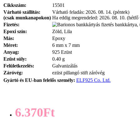
Cikkszám:
15501
Várható szállítás:
Várható feladás:
2026. 08. 14. (péntek)
(csak munkanapokon)
Ha eddig megrendeled:
2026. 08. 10. (hétfő
Fizetés:
bankkártya, 
Epoxi szín:
Zöld, Lila
Más:
Epoxy
Méret:
6 mm x 7 mm
Anyag:
925 Ezüst
Ezüst súly:
0.40 g
Felületkezelés:
Galvanizálás
Záróvég:
ezüst pillangó stift záróvég
Gyártó és EU-ban felelős személy:
ELF925 Co. Ltd.
6.370Ft