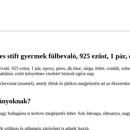
 stift gyermek fülbevaló, 925 ezüst, 1 pár, e
evaló, 925 ezüst, 1 pár, epoxy, piros, dk.blue, sárga, fehér, oxidált, s
kítású, ezért kényelmes viseletet biztosít egész nap.
bevonat (enamel), amely élénk és játékos megjelenést ad az ékszerekne
lányoknak?
vagy ballagásra is kedves meglepetés lehet. Sok édesapa, édesanya, n
 szilikon és pillangós záróvéget is adunk hozzá.