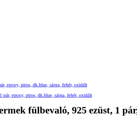
r, epoxy, piros, dk.blue, sárga, fehér, oxidált
ermek fülbevaló, 925 ezüst, 1 pár,