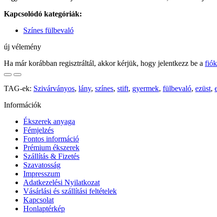
Kapcsolódó kategóriák:
Színes fülbevaló
új vélemény
Ha már korábban regisztráltál, akkor kérjük, hogy jelentkezz be a
fió
TAG-ek:
Szivárványos
,
lány
,
színes
,
stift
,
gyermek
,
fülbevaló
,
ezüst
,
Információk
Ékszerek anyaga
Fémjelzés
Fontos információ
Prémium ékszerek
Szállítás & Fizetés
Szavatosság
Impresszum
Adatkezelési Nyilatkozat
Vásárlási és szállítási feltételek
Kapcsolat
Honlaptérkép