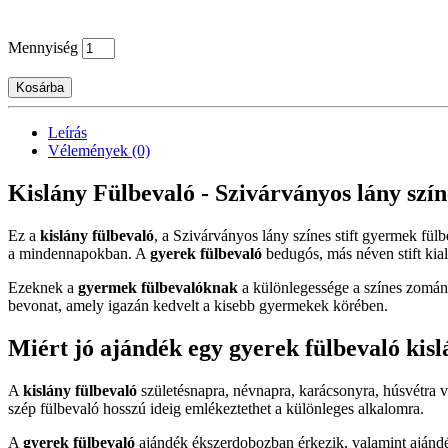
Mennyiség
Kosárba
Leírás
Vélemények (0)
Kislány Fülbevaló - Szivárványos lány színes
Ez a
kislány fülbevaló
, a Szivárványos lány színes stift gyermek fülb
a mindennapokban. A
gyerek fülbevaló
bedugós, más néven stift kiala
Ezeknek a
gyermek fülbevalóknak
a különlegessége a színes zománc
bevonat, amely igazán kedvelt a kisebb gyermekek körében.
Miért jó ajándék egy gyerek fülbevaló kis
A
kislány fülbevaló
születésnapra, névnapra, karácsonyra, húsvétra 
szép fülbevaló hosszú ideig emlékeztethet a különleges alkalomra.
A
gyerek fülbevaló
ajándék ékszerdobozban érkezik, valamint ajándék