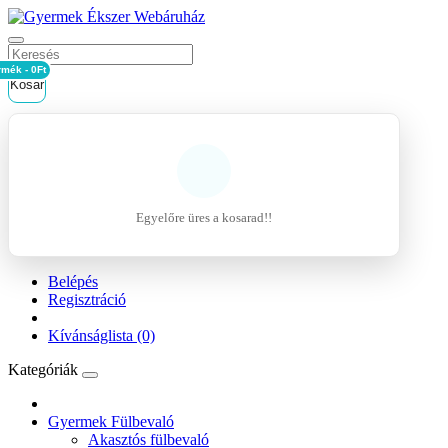
rmék - 0Ft
Kosár
Egyelőre üres a kosarad!!
Belépés
Regisztráció
Kívánságlista (0)
Kategóriák
Gyermek Fülbevaló
Akasztós fülbevaló