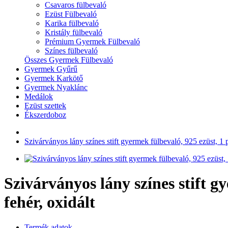
Csavaros fülbevaló
Ezüst Fülbevaló
Karika fülbevaló
Kristály fülbevaló
Prémium Gyermek Fülbevaló
Színes fülbevaló
Összes Gyermek Fülbevaló
Gyermek Gyűrű
Gyermek Karkötő
Gyermek Nyaklánc
Medálok
Ezüst szettek
Ékszerdoboz
Szivárványos lány színes stift gyermek fülbevaló, 925 ezüst, 1 pá
Szivárványos lány színes stift gy
fehér, oxidált
Termék adatok