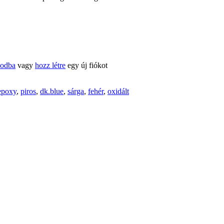
kodba
vagy
hozz létre
egy új fiókot
epoxy
,
piros
,
dk.blue
,
sárga
,
fehér
,
oxidált