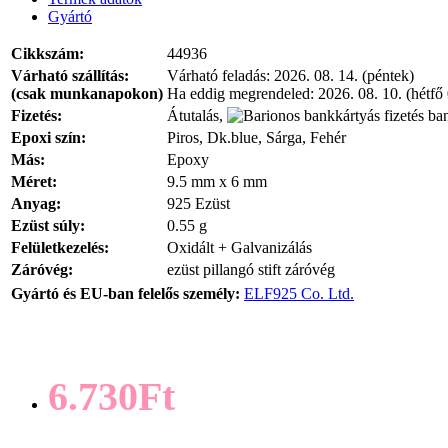
Gyártó
Cikkszám:
44936
Várható szállítás:
Várható feladás:
2026. 08. 14. (péntek)
(csak munkanapokon)
Ha eddig megrendeled:
2026. 08. 10. (hétfő
Fizetés:
Átutalás,
ban
Epoxi szín:
Piros, Dk.blue, Sárga, Fehér
Más:
Epoxy
Méret:
9.5 mm x 6 mm
Anyag:
925 Ezüst
Ezüst súly:
0.55 g
Felületkezelés:
Oxidált + Galvanizálás
Záróvég:
ezüst pillangó stift záróvég
Gyártó és EU-ban felelős személy:
ELF925 Co. Ltd.
6.730Ft