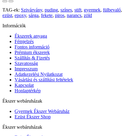
TAG-ek:
Szivárvány
,
puding
,
színes
,
stift
,
gyermek
,
fülbevaló
,
ezüst
,
epoxy
,
sárga
,
fekete
,
piros
,
narancs
,
zöld
Információk
Ékszerek anyaga
Fémjelzés
Fontos információ
Prémium ékszerek
Szállítás & Fizetés
Szavatosság
Impresszum
Adatkezelési Nyilatkozat
Vásárlási és szállítási feltételek
Kapcsolat
Honlaptérkép
Ékszer webáruházak
Gyermek Ékszer Webáruház
Ezüst Ékszer Shop
Ékszer webáruházak