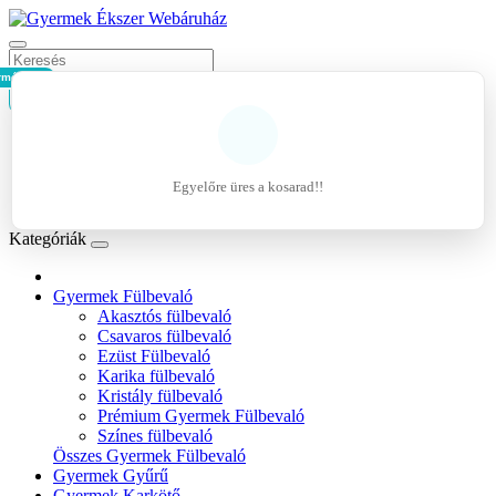
rmék - 0Ft
Kosár
Belépés
Regisztráció
Egyelőre üres a kosarad!!
Kívánságlista (0)
Kategóriák
Gyermek Fülbevaló
Akasztós fülbevaló
Csavaros fülbevaló
Ezüst Fülbevaló
Karika fülbevaló
Kristály fülbevaló
Prémium Gyermek Fülbevaló
Színes fülbevaló
Összes Gyermek Fülbevaló
Gyermek Gyűrű
Gyermek Karkötő