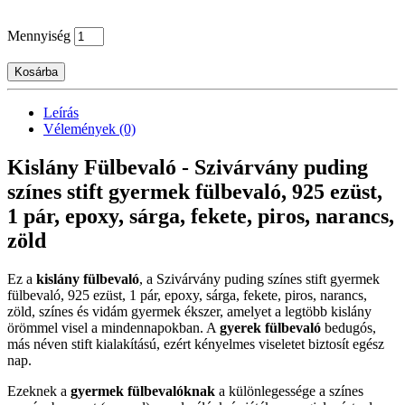
Mennyiség
Kosárba
Leírás
Vélemények (0)
Kislány Fülbevaló - Szivárvány puding
színes stift gyermek fülbevaló, 925 ezüst,
1 pár, epoxy, sárga, fekete, piros, narancs,
zöld
Ez a
kislány fülbevaló
, a Szivárvány puding színes stift gyermek
fülbevaló, 925 ezüst, 1 pár, epoxy, sárga, fekete, piros, narancs,
zöld, színes és vidám gyermek ékszer, amelyet a legtöbb kislány
örömmel visel a mindennapokban. A
gyerek fülbevaló
bedugós,
más néven stift kialakítású, ezért kényelmes viseletet biztosít egész
nap.
Ezeknek a
gyermek fülbevalóknak
a különlegessége a színes