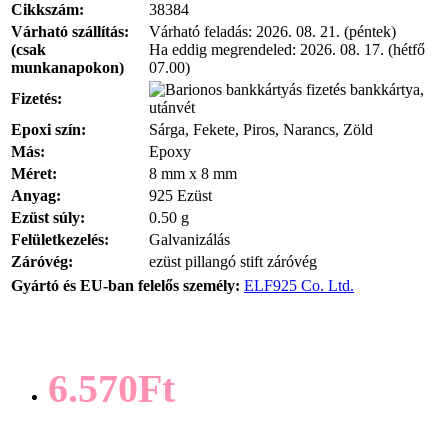
Cikkszám:
38384
Várható szállítás:
Várható feladás:
2026. 08. 21. (péntek)
(csak
Ha eddig megrendeled:
2026. 08. 17. (hétfő
munkanapokon)
07.00)
bankkártya,
Fizetés:
utánvét
Epoxi szín:
Sárga, Fekete, Piros, Narancs, Zöld
Más:
Epoxy
Méret:
8 mm x 8 mm
Anyag:
925 Ezüst
Ezüst súly:
0.50 g
Felületkezelés:
Galvanizálás
Záróvég:
ezüst pillangó stift záróvég
Gyártó és EU-ban felelős személy:
ELF925 Co. Ltd.
6.570Ft