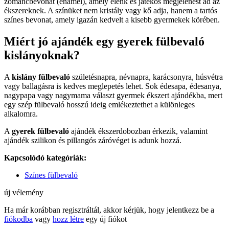
zománcbevonat (enamel), amely élénk és játékos megjelenést ad az
ékszereknek. A színüket nem kristály vagy kő adja, hanem a tartós
színes bevonat, amely igazán kedvelt a kisebb gyermekek körében.
Miért jó ajándék egy gyerek fülbevaló
kislányoknak?
A
kislány fülbevaló
születésnapra, névnapra, karácsonyra, húsvétra
vagy ballagásra is kedves meglepetés lehet. Sok édesapa, édesanya,
nagypapa vagy nagymama választ gyermek ékszert ajándékba, mert
egy szép fülbevaló hosszú ideig emlékeztethet a különleges
alkalomra.
A
gyerek fülbevaló
ajándék ékszerdobozban érkezik, valamint
ajándék szilikon és pillangós záróvéget is adunk hozzá.
Kapcsolódó kategóriák:
Színes fülbevaló
új vélemény
Ha már korábban regisztráltál, akkor kérjük, hogy jelentkezz be a
fiókodba
vagy
hozz létre
egy új fiókot