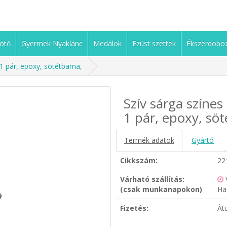
ötő
Gyermek Nyaklánc
Medálok
Ezüst szettek
Ékszerdobo
 1 pár, epoxy, sötétbarna,
Szív sárga színes
1 pár, epoxy, söt
Termék adatok
Gyártó
Cikkszám:
22
Várható szállítás:
(csak munkanapokon)
Ha
Fizetés:
Át