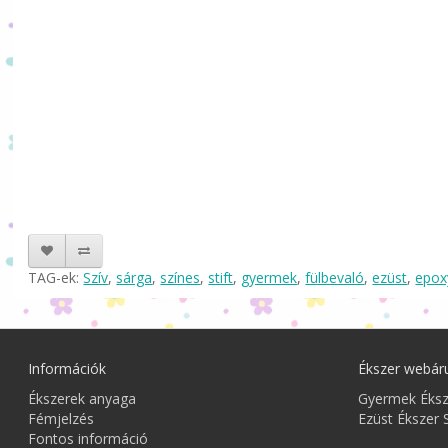
TAG-ek:
Szív
,
sárga
,
színes
,
stift
,
gyermek
,
fülbevaló
,
ezüst
,
epox
Információk
Ékszer webár
Ékszerek anyaga
Gyermek Éks
Fémjelzés
Ezüst Ékszer 
Fontos információ