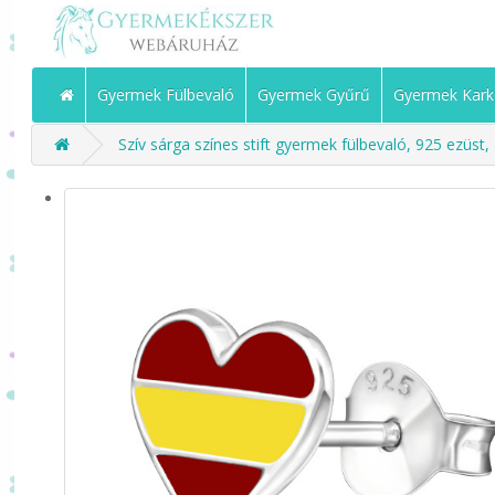
Gyermek Fülbevaló
Gyermek Gyűrű
Gyermek Kark
Szív sárga színes stift gyermek fülbevaló, 925 ezüst,