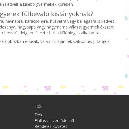
zán kedvelt a kisebb gyermekek körében.
 gyerek fülbevaló kislányoknak?
a, névnapra, karácsonyra, húsvétra vagy ballagásra is kedves
édesanya, nagypapa vagy nagymama választ gyermek ékszert
ló hosszú ideig emlékeztethet a különleges alkalomra.
erdobozban érkezik, valamint ajándék szilikon és pillangós
Fiók
Fiók
Elállás a szerződéstől
Rendelés követés