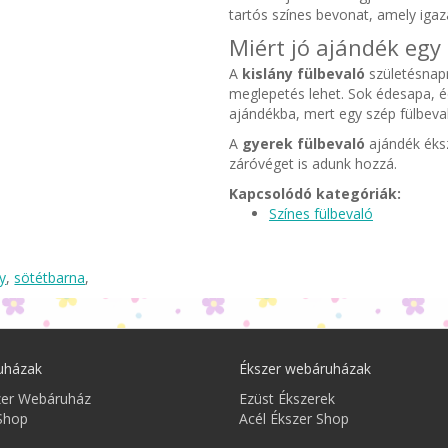
tartós színes bevonat, amely iga
Miért jó ajándék egy
A
kislány fülbevaló
születésnapr
meglepetés lehet. Sok édesapa, 
ajándékba, mert egy szép fülbeva
A
gyerek fülbevaló
ajándék éksz
záróvéget is adunk hozzá.
Kapcsolódó kategóriák:
Színes fülbevaló
y
,
sötétbarna
,
uházak
Ékszer webáruházak
zer Webáruház
Ezüst Ékszerek
Shop
Acél Ékszer Shop