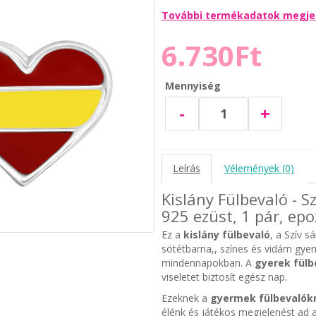
További termékadatok megje
6.730Ft
Mennyiség
-
+
Leírás
Vélemények (0)
Kislány Fülbevaló - S
925 ezüst, 1 pár, epo
Ez a
kislány fülbevaló
, a Szív s
sötétbarna,, színes és vidám gye
mindennapokban. A
gyerek fülb
viseletet biztosít egész nap.
Ezeknek a
gyermek fülbevalók
élénk és játékos megjelenést ad a