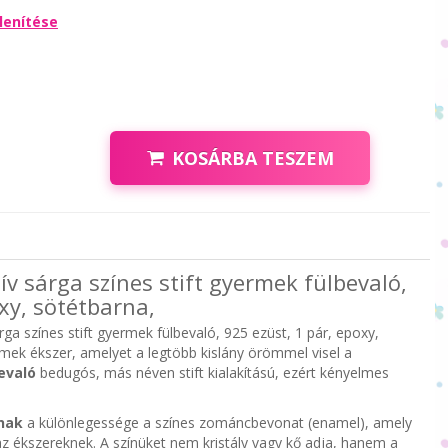
lenítése
KOSÁRBA TESZEM
zív sárga színes stift gyermek fülbevaló,
xy, sötétbarna,
árga színes stift gyermek fülbevaló, 925 ezüst, 1 pár, epoxy,
rmek ékszer, amelyet a legtöbb kislány örömmel visel a
evaló
bedugós, más néven stift kialakítású, ezért kényelmes
nak
a különlegessége a színes zománcbevonat (enamel), amely
z ékszereknek. A színüket nem kristály vagy kő adja, hanem a