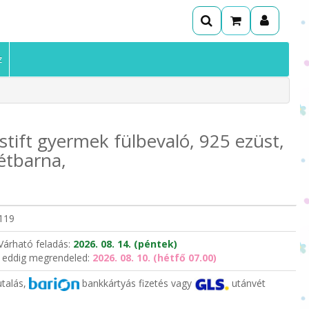
z
 stift gyermek fülbevaló, 925 ezüst,
étbarna,
119
Várható feladás:
2026. 08. 14. (péntek)
 eddig megrendeled:
2026. 08. 10. (hétfő 07.00)
utalás,
bankkártyás fizetés vagy
utánvét