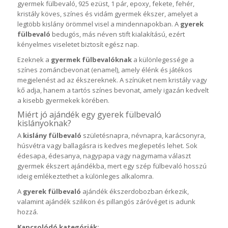
gyermek fülbevaló, 925 ezüst, 1 pár, epoxy, fekete, fehér,
kristály köves, színes és vidám gyermek ékszer, amelyet a
legtöbb kislány örömmel visel a mindennapokban. A
gyerek
fülbevaló
bedugós, más néven stift kialakítású, ezért
kényelmes viseletet biztosít egész nap.
Ezeknek a
gyermek fülbevalóknak
a különlegessége a
színes zománcbevonat (enamel), amely élénk és játékos
megjelenést ad az ékszereknek. A színüket nem kristály vagy
kő adja, hanem a tartós színes bevonat, amely igazán kedvelt
a kisebb gyermekek körében.
Miért jó ajándék egy gyerek fülbevaló
kislányoknak?
A
kislány fülbevaló
születésnapra, névnapra, karácsonyra,
húsvétra vagy ballagásra is kedves meglepetés lehet. Sok
édesapa, édesanya, nagypapa vagy nagymama választ
gyermek ékszert ajándékba, mert egy szép fülbevaló hosszú
ideig emlékeztethet a különleges alkalomra.
A
gyerek fülbevaló
ajándék ékszerdobozban érkezik,
valamint ajándék szilikon és pillangós záróvéget is adunk
hozzá.
Kapcsolódó kategóriák: