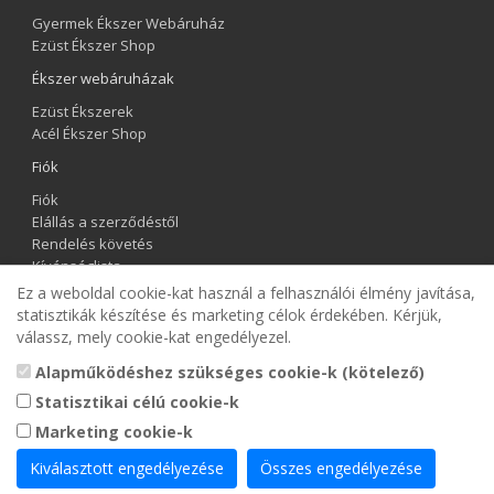
Gyermek Ékszer Webáruház
Ezüst Ékszer Shop
Ékszer webáruházak
Ezüst Ékszerek
Acél Ékszer Shop
Fiók
Fiók
Elállás a szerződéstől
Rendelés követés
Kívánságlista
Hírlevél
Ez a weboldal cookie-kat használ a felhasználói élmény javítása,
statisztikák készítése és marketing célok érdekében. Kérjük,
Gyermek Ékszer Shop
válassz, mely cookie-kat engedélyezel.
Alapműködéshez szükséges cookie-k (kötelező)
Statisztikai célú cookie-k
Marketing cookie-k
Kiválasztott engedélyezése
Összes engedélyezése