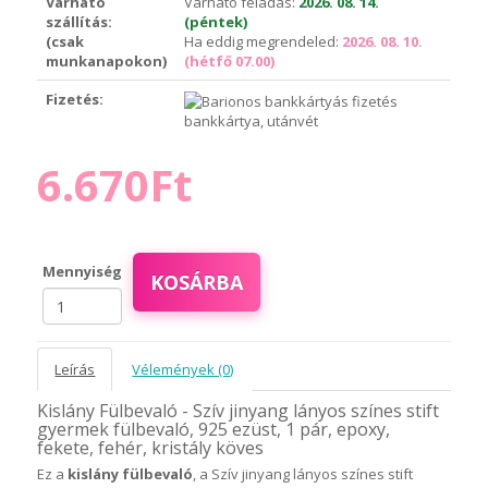
Várható
Várható feladás:
2026. 08. 14.
szállítás:
(péntek)
(csak
Ha eddig megrendeled:
2026. 08. 10.
munkanapokon)
(hétfő 07.00)
Fizetés:
bankkártya, utánvét
6.670Ft
Mennyiség
KOSÁRBA
Leírás
Vélemények (0)
Kislány Fülbevaló - Szív jinyang lányos színes stift
gyermek fülbevaló, 925 ezüst, 1 pár, epoxy,
fekete, fehér, kristály köves
Ez a
kislány fülbevaló
, a Szív jinyang lányos színes stift