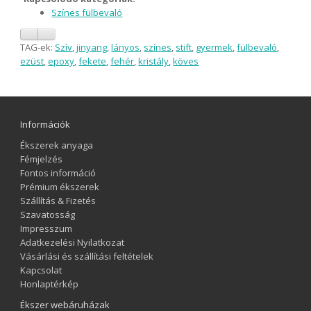
Színes fülbevaló
TAG-ek:
Szív
,
jinyang
,
lányos
,
színes
,
stift
,
gyermek
,
fülbevaló
,
ezüst
,
epoxy
,
fekete
,
fehér
,
kristály
,
köves
Információk
Ékszerek anyaga
Fémjelzés
Fontos információ
Prémium ékszerek
Szállítás & Fizetés
Szavatosság
Impresszum
Adatkezelési Nyilatkozat
Vásárlási és szállítási feltételek
Kapcsolat
Honlaptérkép
Ékszer webáruházak