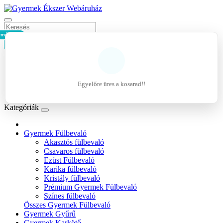
rmék - 0Ft
Kosár
Belépés
Regisztráció
Egyelőre üres a kosarad!!
Kívánságlista (0)
Kategóriák
Gyermek Fülbevaló
Akasztós fülbevaló
Csavaros fülbevaló
Ezüst Fülbevaló
Karika fülbevaló
Kristály fülbevaló
Prémium Gyermek Fülbevaló
Színes fülbevaló
Összes Gyermek Fülbevaló
Gyermek Gyűrű
Gyermek Karkötő