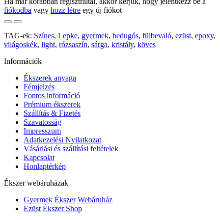
Ha már korábban regisztráltál, akkor kérjük, hogy jelentkezz be a
fiókodba
vagy
hozz létre
egy új fiókot
TAG-ek:
Színes
,
Lepke
,
gyermek
,
bedugós
,
fülbevaló
,
ezüst
,
epoxy
,
világoskék
,
light
,
rózsaszín
,
sárga
,
kristály
,
köves
Információk
Ékszerek anyaga
Fémjelzés
Fontos információ
Prémium ékszerek
Szállítás & Fizetés
Szavatosság
Impresszum
Adatkezelési Nyilatkozat
Vásárlási és szállítási feltételek
Kapcsolat
Honlaptérkép
Ékszer webáruházak
Gyermek Ékszer Webáruház
Ezüst Ékszer Shop