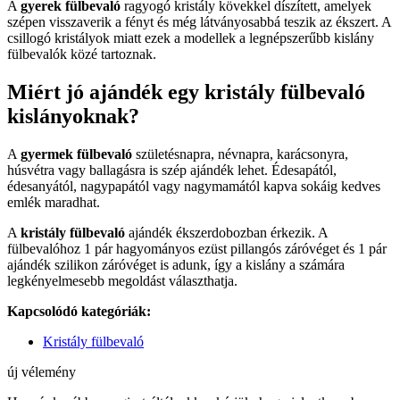
A
gyerek fülbevaló
ragyogó kristály kövekkel díszített, amelyek
szépen visszaverik a fényt és még látványosabbá teszik az ékszert. A
csillogó kristályok miatt ezek a modellek a legnépszerűbb kislány
fülbevalók közé tartoznak.
Miért jó ajándék egy kristály fülbevaló
kislányoknak?
A
gyermek fülbevaló
születésnapra, névnapra, karácsonyra,
húsvétra vagy ballagásra is szép ajándék lehet. Édesapától,
édesanyától, nagypapától vagy nagymamától kapva sokáig kedves
emlék maradhat.
A
kristály fülbevaló
ajándék ékszerdobozban érkezik. A
fülbevalóhoz 1 pár hagyományos ezüst pillangós záróvéget és 1 pár
ajándék szilikon záróvéget is adunk, így a kislány a számára
legkényelmesebb megoldást választhatja.
Kapcsolódó kategóriák:
Kristály fülbevaló
új vélemény