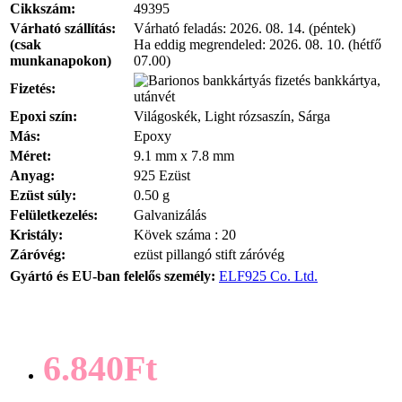
Cikkszám:
49395
Várható szállítás:
Várható feladás:
2026. 08. 14. (péntek)
(csak
Ha eddig megrendeled:
2026. 08. 10. (hétfő
munkanapokon)
07.00)
bankkártya,
Fizetés:
utánvét
Epoxi szín:
Világoskék, Light rózsaszín, Sárga
Más:
Epoxy
Méret:
9.1 mm x 7.8 mm
Anyag:
925 Ezüst
Ezüst súly:
0.50 g
Felületkezelés:
Galvanizálás
Kristály:
Kövek száma : 20
Záróvég:
ezüst pillangó stift záróvég
Gyártó és EU-ban felelős személy:
ELF925 Co. Ltd.
6.840Ft