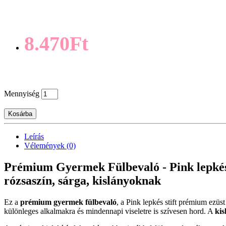
8.470Ft
Mennyiség
Kosárba
Leírás
Vélemények (0)
Prémium Gyermek Fülbevaló - Pink lepkés st
rózsaszín, sárga, kislányoknak
Ez a
prémium gyermek fülbevaló
, a Pink lepkés stift prémium ezüst
különleges alkalmakra és mindennapi viseletre is szívesen hord. A
kis