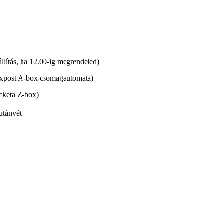
lítás, ha 12.00-ig megrendeled)
xpost A-box csomagautomata)
cketa Z-box)
utánvét