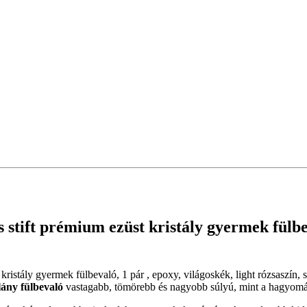
ift prémium ezüst kristály gyermek fülbeva
 kristály gyermek fülbevaló, 1 pár , epoxy, világoskék, light rózsaszín,
lány fülbevaló
vastagabb, tömörebb és nagyobb súlyú, mint a hagyomány