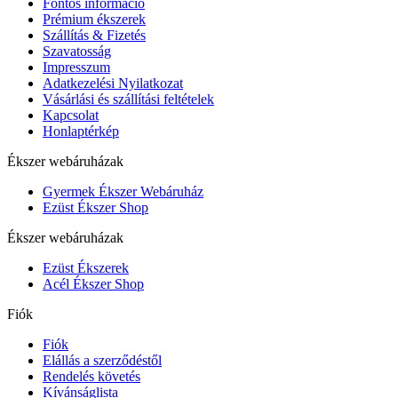
Fontos információ
Prémium ékszerek
Szállítás & Fizetés
Szavatosság
Impresszum
Adatkezelési Nyilatkozat
Vásárlási és szállítási feltételek
Kapcsolat
Honlaptérkép
Ékszer webáruházak
Gyermek Ékszer Webáruház
Ezüst Ékszer Shop
Ékszer webáruházak
Ezüst Ékszerek
Acél Ékszer Shop
Fiók
Fiók
Elállás a szerződéstől
Rendelés követés
Kívánságlista