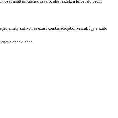
lgozás miatt nincsenek zavaró, éles részek, a fülbevaló pedig
éget, amely szilikon és ezüst kombinációjából készül. Így a szülő
eljes ajándék lehet.