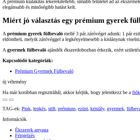
A prémium kialakítás lekerekítettebb, simább felületet ad az ékszern
elegánsabb és minőségibb hatást kelt.
Miért jó választás egy prémium gyerek fü
A
prémium gyerek fülbevaló
mellé 3 pár záróvéget adunk: 1 pár ezüs
eldöntheti, melyik záróvéggel a legkényelmesebb a kislánynak viselni
A
gyermek fülbevaló
ajándék ékszerdobozban érkezik, ezért születésn
Kapcsolódó kategóriák:
Prémium Gyermek Fülbevaló
új vélemény
Ha már korábban regisztráltál, akkor kérjük, hogy jelentkezz be a
fió
TAG-ek:
Pink
,
lepkés
,
stift
,
prémium
,
ezüst
,
kristály
,
gyermek
,
fülbev
Információk
Ékszerek anyaga
Fémjelzés