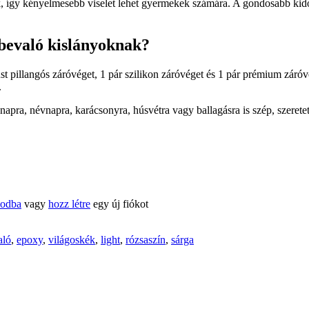
ek, így kényelmesebb viselet lehet gyermekek számára. A gondosabb kido
lbevaló kislányoknak?
t pillangós záróvéget, 1 pár szilikon záróvéget és 1 pár prémium záróv
.
apra, névnapra, karácsonyra, húsvétra vagy ballagásra is szép, szeretett
kodba
vagy
hozz létre
egy új fiókot
aló
,
epoxy
,
világoskék
,
light
,
rózsaszín
,
sárga