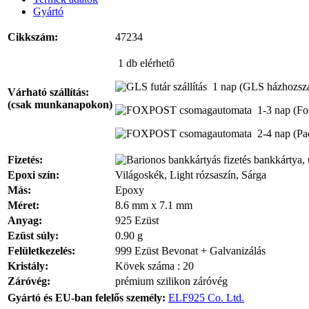
Gyártó
Cikkszám:
47234
1 db
elérhető
1 nap
(GLS házhozszál
Várható szállítás:
(csak munkanapokon)
1-3 nap
(Fo
2-4 nap
(Pa
Fizetés:
bankkártya, 
Epoxi szín:
Világoskék, Light rózsaszín, Sárga
Más:
Epoxy
Méret:
8.6 mm x 7.1 mm
Anyag:
925 Ezüst
Ezüst súly:
0.90 g
Felületkezelés:
999 Ezüst Bevonat + Galvanizálás
Kristály:
Kövek száma : 20
Záróvég:
prémium szilikon záróvég
Gyártó és EU-ban felelős személy:
ELF925 Co. Ltd.