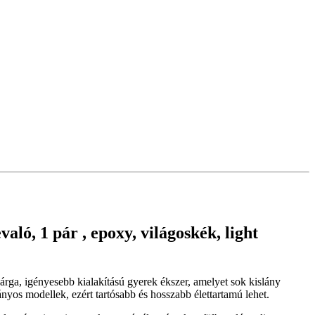
ló, 1 pár , epoxy, világoskék, light
 sárga, igényesebb kialakítású gyerek ékszer, amelyet sok kislány
os modellek, ezért tartósabb és hosszabb élettartamú lehet.