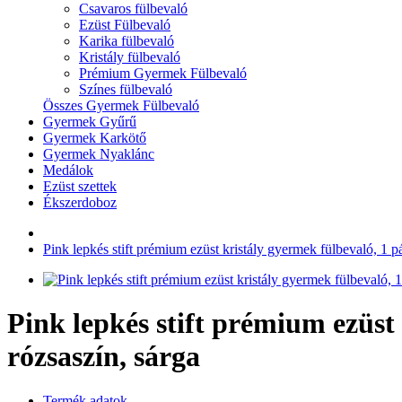
Csavaros fülbevaló
Ezüst Fülbevaló
Karika fülbevaló
Kristály fülbevaló
Prémium Gyermek Fülbevaló
Színes fülbevaló
Összes Gyermek Fülbevaló
Gyermek Gyűrű
Gyermek Karkötő
Gyermek Nyaklánc
Medálok
Ezüst szettek
Ékszerdoboz
Pink lepkés stift prémium ezüst kristály gyermek fülbevaló, 1 pá
Pink lepkés stift prémium ezüst 
rózsaszín, sárga
Termék adatok