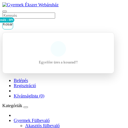
rmék - 0Ft
Kosár
Egyelőre üres a kosarad!!
Belépés
Regisztráció
Kívánságlista (0)
Kategóriák
Gyermek Fülbevaló
Akasztós fülbevaló