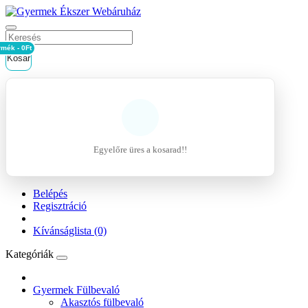
rmék - 0Ft
Kosár
Egyelőre üres a kosarad!!
Belépés
Regisztráció
Kívánságlista (0)
Kategóriák
Gyermek Fülbevaló
Akasztós fülbevaló