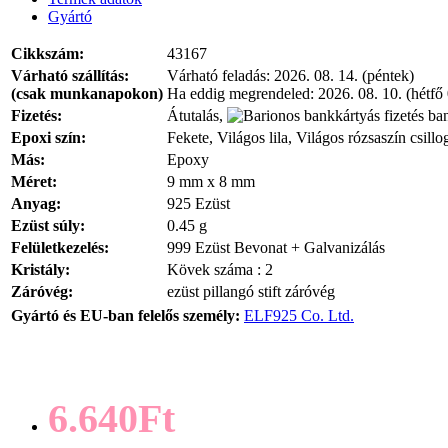
Gyártó
Cikkszám:
43167
Várható szállítás:
Várható feladás:
2026. 08. 14. (péntek)
(csak munkanapokon)
Ha eddig megrendeled:
2026. 08. 10. (hétfő
Fizetés:
Átutalás,
ban
Epoxi szín:
Fekete, Világos lila, Világos rózsaszín csillo
Más:
Epoxy
Méret:
9 mm x 8 mm
Anyag:
925 Ezüst
Ezüst súly:
0.45 g
Felületkezelés:
999 Ezüst Bevonat + Galvanizálás
Kristály:
Kövek száma : 2
Záróvég:
ezüst pillangó stift záróvég
Gyártó és EU-ban felelős személy:
ELF925 Co. Ltd.
6.640Ft