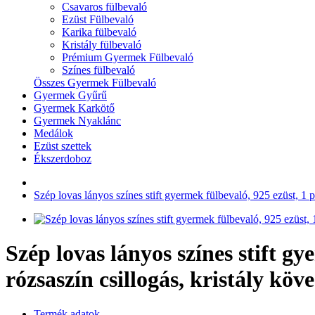
Csavaros fülbevaló
Ezüst Fülbevaló
Karika fülbevaló
Kristály fülbevaló
Prémium Gyermek Fülbevaló
Színes fülbevaló
Összes Gyermek Fülbevaló
Gyermek Gyűrű
Gyermek Karkötő
Gyermek Nyaklánc
Medálok
Ezüst szettek
Ékszerdoboz
Szép lovas lányos színes stift gyermek fülbevaló, 925 ezüst, 1 pár
Szép lovas lányos színes stift gye
rózsaszín csillogás, kristály köve
Termék adatok