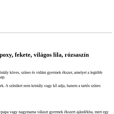
oxy, fekete, világos lila, rózsaszín
 kristály köves, színes és vidám gyermek ékszer, amelyet a legtöbb
nap.
k. A színüket nem kristály vagy kő adja, hanem a tartós színes
agypapa vagy nagymama választ gyermek ékszert ajándékba, mert egy