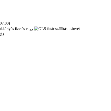
 07.00)
kkártyás fizetés vagy
utánvét
gás