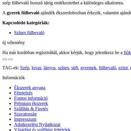
szép fülbevaló hosszú ideig emlékeztethet a különleges alkalomra.
A
gyerek fülbevaló
ajándék ékszerdobozban érkezik, valamint ajándék
Kapcsolódó kategóriák:
Színes fülbevaló
új vélemény
Ha már korábban regisztráltál, akkor kérjük, hogy jelentkezz be a
fió
TAG-ek:
Szép
,
lovas
,
lányos
,
színes
,
stift
,
gyermek
,
fülbevaló
,
ezüst
,
Információk
Ékszerek anyaga
Fémjelzés
Fontos információ
Prémium ékszerek
Szállítás & Fizetés
Szavatosság
Impresszum
Adatkezelési Nyilatkozat
Vásárlási és szállítási feltételek