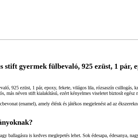
 stift gyermek fülbevaló, 925 ezüst, 1 pár, ep
való, 925 ezüst, 1 pár, epoxy, fekete, világos lila, rózsaszín csillogás,
, más néven stift kialakítású, ezért kényelmes viseletet biztosít egész 
bevonat (enamel), amely élénk és játékos megjelenést ad az ékszerekne
lányoknak?
vagy ballagásra is kedves meglepetés lehet. Sok édesapa, édesanya, n