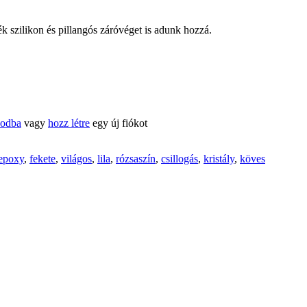
 szilikon és pillangós záróvéget is adunk hozzá.
kodba
vagy
hozz létre
egy új fiókot
epoxy
,
fekete
,
világos
,
lila
,
rózsaszín
,
csillogás
,
kristály
,
köves