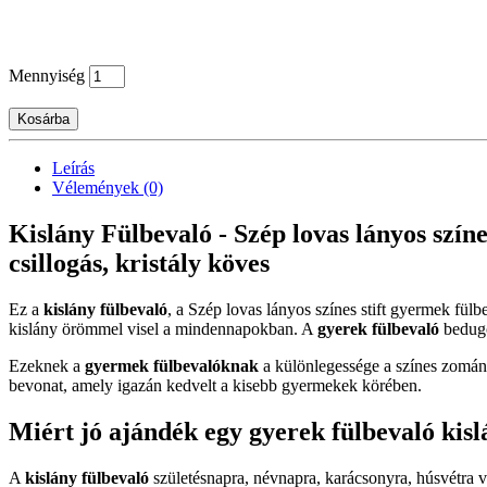
Mennyiség
Kosárba
Leírás
Vélemények (0)
Kislány Fülbevaló - Szép lovas lányos színes
csillogás, kristály köves
Ez a
kislány fülbevaló
, a Szép lovas lányos színes stift gyermek fülbe
kislány örömmel visel a mindennapokban. A
gyerek fülbevaló
bedugós
Ezeknek a
gyermek fülbevalóknak
a különlegessége a színes zománc
bevonat, amely igazán kedvelt a kisebb gyermekek körében.
Miért jó ajándék egy gyerek fülbevaló kis
A
kislány fülbevaló
születésnapra, névnapra, karácsonyra, húsvétra 