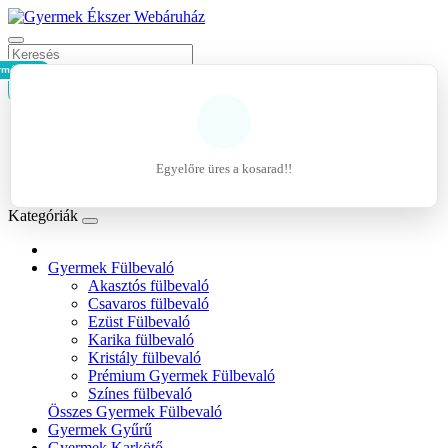
rmék - 0Ft
Kosár
Belépés
Regisztráció
Egyelőre üres a kosarad!!
Kívánságlista (0)
Kategóriák
Gyermek Fülbevaló
Akasztós fülbevaló
Csavaros fülbevaló
Ezüst Fülbevaló
Karika fülbevaló
Kristály fülbevaló
Prémium Gyermek Fülbevaló
Színes fülbevaló
Összes Gyermek Fülbevaló
Gyermek Gyűrű
Gyermek Karkötő