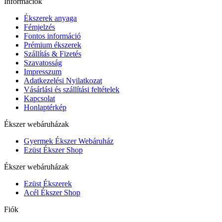
Információk
Ékszerek anyaga
Fémjelzés
Fontos információ
Prémium ékszerek
Szállítás & Fizetés
Szavatosság
Impresszum
Adatkezelési Nyilatkozat
Vásárlási és szállítási feltételek
Kapcsolat
Honlaptérkép
Ékszer webáruházak
Gyermek Ékszer Webáruház
Ezüst Ékszer Shop
Ékszer webáruházak
Ezüst Ékszerek
Acél Ékszer Shop
Fiók