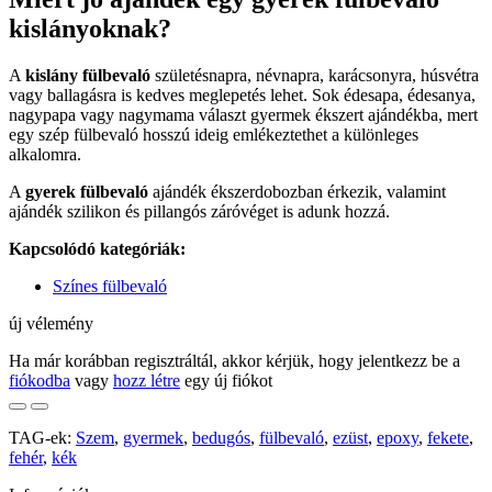
kislányoknak?
A
kislány fülbevaló
születésnapra, névnapra, karácsonyra, húsvétra
vagy ballagásra is kedves meglepetés lehet. Sok édesapa, édesanya,
nagypapa vagy nagymama választ gyermek ékszert ajándékba, mert
egy szép fülbevaló hosszú ideig emlékeztethet a különleges
alkalomra.
A
gyerek fülbevaló
ajándék ékszerdobozban érkezik, valamint
ajándék szilikon és pillangós záróvéget is adunk hozzá.
Kapcsolódó kategóriák:
Színes fülbevaló
új vélemény
Ha már korábban regisztráltál, akkor kérjük, hogy jelentkezz be a
fiókodba
vagy
hozz létre
egy új fiókot
TAG-ek:
Szem
,
gyermek
,
bedugós
,
fülbevaló
,
ezüst
,
epoxy
,
fekete
,
fehér
,
kék