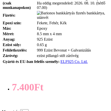
(csak
Ha eddig megrendeled:
2026. 08. 10. (hétfő
munkanapokon)
07.00)
bankkártya,
Fizetés:
utánvét
Epoxi szín:
Fekete, Fehér, Kék
Más:
Epoxy
Méret:
8.5 mm x 4 mm
Anyag:
925 Ezüst
Ezüst súly:
0.65 g
Felületkezelés:
999 Ezüst Bevonat + Galvanizálás
Záróvég:
ezüst pillangó stift záróvég
Gyártó és EU-ban felelős személy:
ELF925 Co. Ltd.
7.400Ft