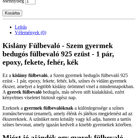
Mennyiség
Kosárba
Leírás
Vélemények (0)
Kislány Fülbevaló - Szem gyermek
bedugós fülbevaló 925 ezüst - 1 pár,
epoxy, fekete, fehér, kék
Ez a
kislány fülbevaló
, a Szem gyermek bedugós fülbevaló 925
ezüst - 1 pár, epoxy, fekete, fehér, kék, színes és vidám gyermek
ékszer, amelyet a legtöbb kislány örömmel visel a mindennapokban.
A
gyerek fülbevaló
bedugós, más néven stift kialakítású, ezért
kényelmes viseletet biztosít egész nap.
Ezeknek a
gyermek fülbevalóknak
a különlegessége a színes
zománcbevonat (enamel), amely élénk és játékos megjelenést ad az
ékszereknek. A színüket nem kristály vagy kő adja, hanem a tartós
színes bevonat, amely igazán kedvelt a kisebb gyermekek körében.
Miért jó ajándék egy gyerek fülbevaló