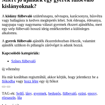
kislányoknak?
A
kislány fülbevaló
születésnapra, névnapra, karácsonyra, húsvétra
vagy ballagásra is kedves meglepetés lehet. Sok édesapa, édesanya,
nagypapa vagy nagymama választ gyermek ékszert ajándékba, mert
egy szép fülbevaló hosszú ideig emlékeztethet a különleges
alkalomra.
A
gyerek fülbevaló
ajándék ékszerdobozban érkezik, valamint
ajándék szilikon és pillangós záróvéget is adunk hozzá.
Kapcsolódó kategóriák:
Színes fülbevaló
új vélemény
Ha már korábban regisztráltál, akkor kérjük, hogy jelentkezz be a
fiókodba
vagy
hozz létre
egy új fiókot
TAG-ek:
Sellő
,
lány
,
gyermek
,
bedugós
,
fülbevaló
,
ezüst
,
epoxy
,
rózsaszín
,
lila