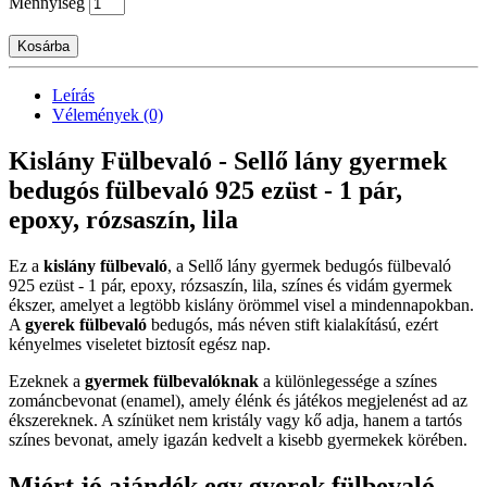
Mennyiség
Kosárba
Leírás
Vélemények (0)
Kislány Fülbevaló - Sellő lány gyermek
bedugós fülbevaló 925 ezüst - 1 pár,
epoxy, rózsaszín, lila
Ez a
kislány fülbevaló
, a Sellő lány gyermek bedugós fülbevaló
925 ezüst - 1 pár, epoxy, rózsaszín, lila, színes és vidám gyermek
ékszer, amelyet a legtöbb kislány örömmel visel a mindennapokban.
A
gyerek fülbevaló
bedugós, más néven stift kialakítású, ezért
kényelmes viseletet biztosít egész nap.
Ezeknek a
gyermek fülbevalóknak
a különlegessége a színes
zománcbevonat (enamel), amely élénk és játékos megjelenést ad az
ékszereknek. A színüket nem kristály vagy kő adja, hanem a tartós
színes bevonat, amely igazán kedvelt a kisebb gyermekek körében.
Miért jó ajándék egy gyerek fülbevaló