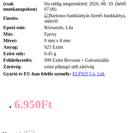
(csak
Ha eddig megrendeled:
2026. 08. 10. (hétfő
munkanapokon)
07.00)
bankkártya,
Fizetés:
utánvét
Epoxi szín:
Rózsaszín, Lila
Más:
Epoxy
Méret:
9 mm x 8 mm
Anyag:
925 Ezüst
Ezüst súly:
0.45 g
Felületkezelés:
999 Ezüst Bevonat + Galvanizálás
Záróvég:
ezüst pillangó stift záróvég
Gyártó és EU-ban felelős személy:
ELF925 Co. Ltd.
6.950Ft