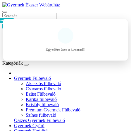
rmék - 0Ft
Kosár
Belépés
Regisztráció
Egyelőre üres a kosarad!!
Kívánságlista (0)
Kategóriák
Gyermek Fülbevaló
Akasztós fülbevaló
Csavaros fülbevaló
Ezüst Fülbevaló
Karika fülbevaló
Kristály fülbevaló
Prémium Gyermek Fülbevaló
Színes fülbevaló
Összes Gyermek Fülbevaló
Gyermek Gyűrű
Gyermek Karkötő