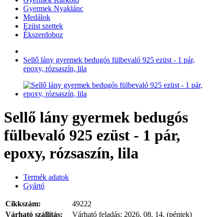
Gyermek Nyaklánc
Medálok
Ezüst szettek
Ékszerdoboz
Sellő lány gyermek bedugós fülbevaló 925 ezüst - 1 pár,
epoxy, rózsaszín, lila
Sellő lány gyermek bedugós
fülbevaló 925 ezüst - 1 pár,
epoxy, rózsaszín, lila
Termék adatok
Gyártó
Cikkszám:
49222
Várható szállítás:
Várható feladás:
2026. 08. 14. (péntek)