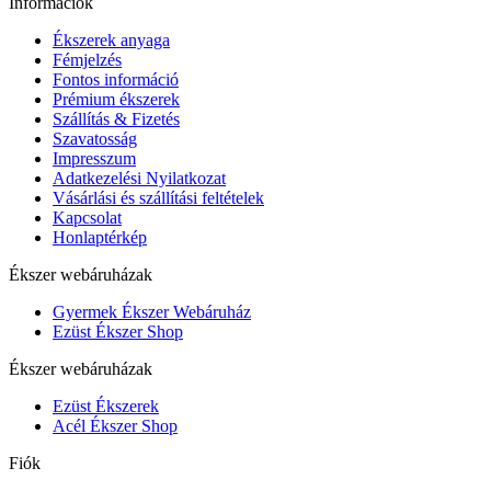
Információk
Ékszerek anyaga
Fémjelzés
Fontos információ
Prémium ékszerek
Szállítás & Fizetés
Szavatosság
Impresszum
Adatkezelési Nyilatkozat
Vásárlási és szállítási feltételek
Kapcsolat
Honlaptérkép
Ékszer webáruházak
Gyermek Ékszer Webáruház
Ezüst Ékszer Shop
Ékszer webáruházak
Ezüst Ékszerek
Acél Ékszer Shop
Fiók