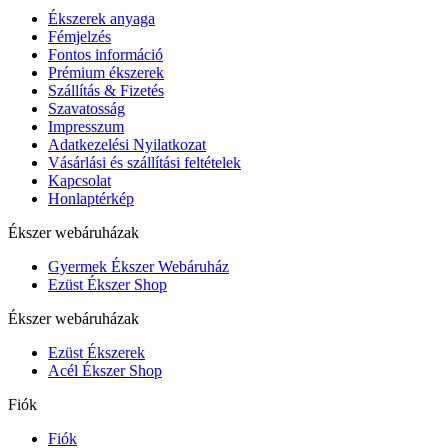
Ékszerek anyaga
Fémjelzés
Fontos információ
Prémium ékszerek
Szállítás & Fizetés
Szavatosság
Impresszum
Adatkezelési Nyilatkozat
Vásárlási és szállítási feltételek
Kapcsolat
Honlaptérkép
Ékszer webáruházak
Gyermek Ékszer Webáruház
Ezüst Ékszer Shop
Ékszer webáruházak
Ezüst Ékszerek
Acél Ékszer Shop
Fiók
Fiók