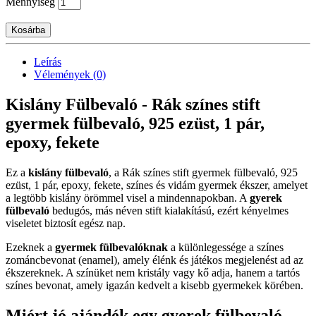
Mennyiség
Kosárba
Leírás
Vélemények (0)
Kislány Fülbevaló - Rák színes stift
gyermek fülbevaló, 925 ezüst, 1 pár,
epoxy, fekete
Ez a
kislány fülbevaló
, a Rák színes stift gyermek fülbevaló, 925
ezüst, 1 pár, epoxy, fekete, színes és vidám gyermek ékszer, amelyet
a legtöbb kislány örömmel visel a mindennapokban. A
gyerek
fülbevaló
bedugós, más néven stift kialakítású, ezért kényelmes
viseletet biztosít egész nap.
Ezeknek a
gyermek fülbevalóknak
a különlegessége a színes
zománcbevonat (enamel), amely élénk és játékos megjelenést ad az
ékszereknek. A színüket nem kristály vagy kő adja, hanem a tartós
színes bevonat, amely igazán kedvelt a kisebb gyermekek körében.
Miért jó ajándék egy gyerek fülbevaló