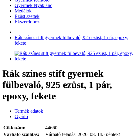
Gyermek Nyaklánc
Medálok
Ezüst szettek
Ékszerdoboz
Rák színes stift gyermek fülbevaló, 925 ezüst, 1 pár, epoxy,
fekete
Rák színes stift gyermek
fülbevaló, 925 ezüst, 1 pár,
epoxy, fekete
Termék adatok
Gyártó
Cikkszám:
44660
Várható szállítás:
Várható feladás:
2026. 08. 14. (péntek)