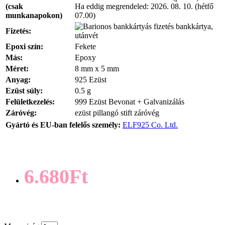
(csak
Ha eddig megrendeled:
2026. 08. 10. (hétfő
munkanapokon)
07.00)
bankkártya,
Fizetés:
utánvét
Epoxi szín:
Fekete
Más:
Epoxy
Méret:
8 mm x 5 mm
Anyag:
925 Ezüst
Ezüst súly:
0.5 g
Felületkezelés:
999 Ezüst Bevonat + Galvanizálás
Záróvég:
ezüst pillangó stift záróvég
Gyártó és EU-ban felelős személy:
ELF925 Co. Ltd.
6.680Ft