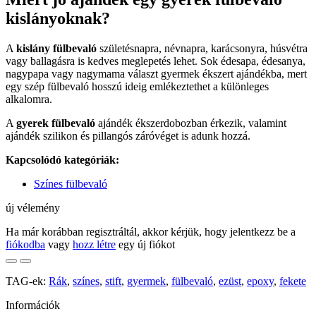
kislányoknak?
A
kislány fülbevaló
születésnapra, névnapra, karácsonyra, húsvétra
vagy ballagásra is kedves meglepetés lehet. Sok édesapa, édesanya,
nagypapa vagy nagymama választ gyermek ékszert ajándékba, mert
egy szép fülbevaló hosszú ideig emlékeztethet a különleges
alkalomra.
A
gyerek fülbevaló
ajándék ékszerdobozban érkezik, valamint
ajándék szilikon és pillangós záróvéget is adunk hozzá.
Kapcsolódó kategóriák:
Színes fülbevaló
új vélemény
Ha már korábban regisztráltál, akkor kérjük, hogy jelentkezz be a
fiókodba
vagy
hozz létre
egy új fiókot
TAG-ek:
Rák
,
színes
,
stift
,
gyermek
,
fülbevaló
,
ezüst
,
epoxy
,
fekete
Információk