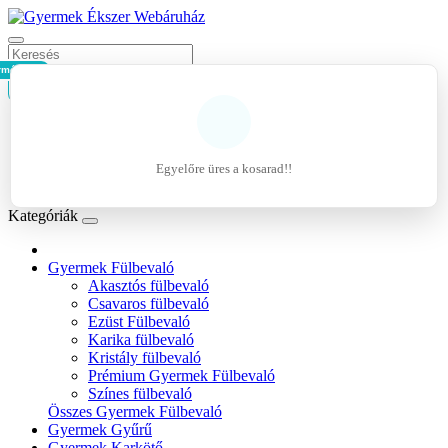
rmék - 0Ft
Kosár
Belépés
Regisztráció
Egyelőre üres a kosarad!!
Kívánságlista (0)
Kategóriák
Gyermek Fülbevaló
Akasztós fülbevaló
Csavaros fülbevaló
Ezüst Fülbevaló
Karika fülbevaló
Kristály fülbevaló
Prémium Gyermek Fülbevaló
Színes fülbevaló
Összes Gyermek Fülbevaló
Gyermek Gyűrű
Gyermek Karkötő