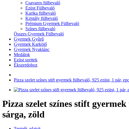
Csavaros fülbevaló
Ezüst Fülbevaló
Karika fülbevaló
Kristály fülbevaló
Prémium Gyermek Fülbevaló
Színes fülbevaló
Összes Gyermek Fülbevaló
Gyermek Gyűrű
Gyermek Karkötő
Gyermek Nyaklánc
Medálok
Ezüst szettek
Ékszerdoboz
Pizza szelet színes stift gyermek fülbevaló, 925 ezüst, 1 pár, epo
Pizza szelet színes stift gyermek
sárga, zöld
Termék adatok