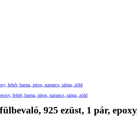
xy, fehér, barna, piros, narancs, sárga, zöld
 fülbevaló, 925 ezüst, 1 pár, epoxy