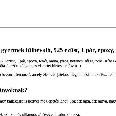
t gyermek fülbevaló, 925 ezüst, 1 pár, epoxy,
, 925 ezüst, 1 pár, epoxy, fehér, barna, piros, narancs, sárga, zöld, szí
ítású, ezért kényelmes viseletet biztosít egész nap.
bevonat (enamel), amely élénk és játékos megjelenést ad az ékszerekne
lányoknak?
vagy ballagásra is kedves meglepetés lehet. Sok édesapa, édesanya, n
 szilikon és pillangós záróvéget is adunk hozzá.