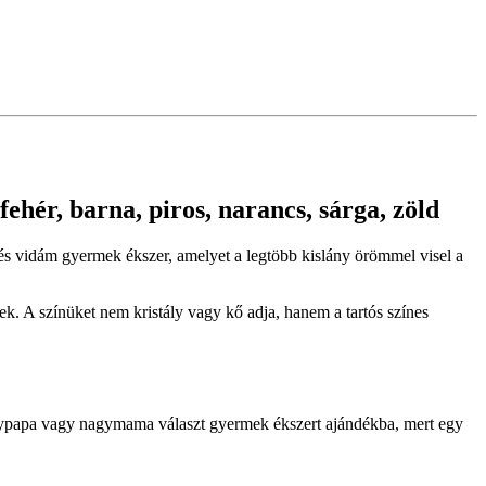
 fehér, barna, piros, narancs, sárga, zöld
nes és vidám gyermek ékszer, amelyet a legtöbb kislány örömmel visel a
k. A színüket nem kristály vagy kő adja, hanem a tartós színes
agypapa vagy nagymama választ gyermek ékszert ajándékba, mert egy