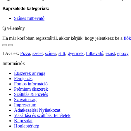
Kapcsolódó kategóriák:
Színes fülbevaló
új vélemény
Ha már korábban regisztráltál, akkor kérjük, hogy jelentkezz be a
fió
TAG-ek:
Pizza
,
szelet
,
színes
,
stift
,
gyermek
,
fülbevaló
,
ezüst
,
epoxy
,
Információk
Ékszerek anyaga
Fémjelzés
Fontos információ
Prémium ékszerek
Szállítás & Fizetés
Szavatosság
Impresszum
Adatkezelési Nyilatkozat
Vásárlási és szállítási feltételek
Kapcsolat
Honlaptérkép