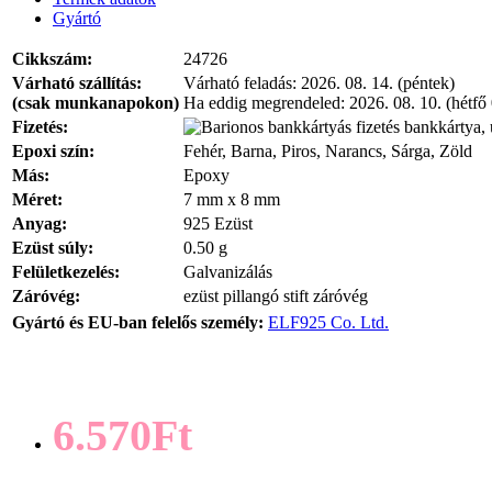
Gyártó
Cikkszám:
24726
Várható szállítás:
Várható feladás:
2026. 08. 14. (péntek)
(csak munkanapokon)
Ha eddig megrendeled:
2026. 08. 10. (hétfő
Fizetés:
bankkártya, 
Epoxi szín:
Fehér, Barna, Piros, Narancs, Sárga, Zöld
Más:
Epoxy
Méret:
7 mm x 8 mm
Anyag:
925 Ezüst
Ezüst súly:
0.50 g
Felületkezelés:
Galvanizálás
Záróvég:
ezüst pillangó stift záróvég
Gyártó és EU-ban felelős személy:
ELF925 Co. Ltd.
6.570Ft