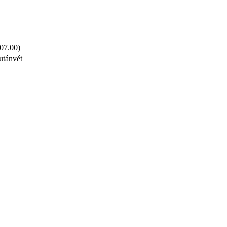
 07.00)
utánvét