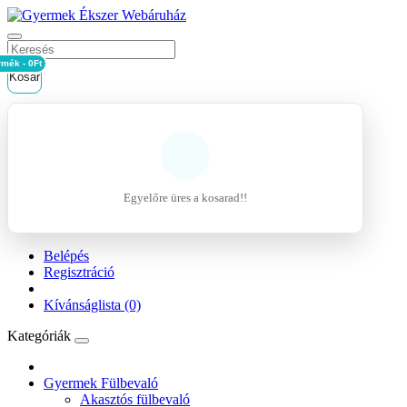
rmék - 0Ft
Kosár
Egyelőre üres a kosarad!!
Belépés
Regisztráció
Kívánságlista (0)
Kategóriák
Gyermek Fülbevaló
Akasztós fülbevaló