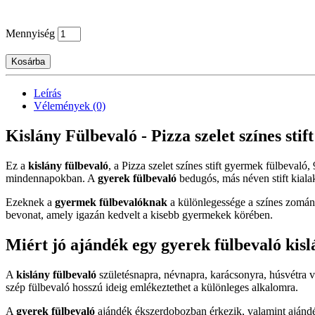
Mennyiség
Kosárba
Leírás
Vélemények (0)
Kislány Fülbevaló - Pizza szelet színes stif
Ez a
kislány fülbevaló
, a Pizza szelet színes stift gyermek fülbevaló
mindennapokban. A
gyerek fülbevaló
bedugós, más néven stift kialak
Ezeknek a
gyermek fülbevalóknak
a különlegessége a színes zománc
bevonat, amely igazán kedvelt a kisebb gyermekek körében.
Miért jó ajándék egy gyerek fülbevaló kis
A
kislány fülbevaló
születésnapra, névnapra, karácsonyra, húsvétra 
szép fülbevaló hosszú ideig emlékeztethet a különleges alkalomra.
A
gyerek fülbevaló
ajándék ékszerdobozban érkezik, valamint ajándék