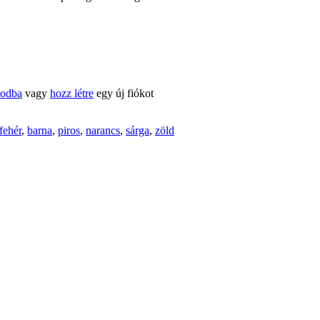
kodba
vagy
hozz létre
egy új fiókot
fehér
,
barna
,
piros
,
narancs
,
sárga
,
zöld