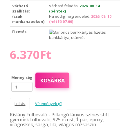
Várható
Várható feladás:
2026. 08. 14.
szállítás:
(péntek)
(csak
Ha eddig megrendeled:
2026. 08. 10.
munkanapokon)
(hétfő 07.00)
Fizetés:
bankkártya, utánvét
6.370Ft
Mennyiség
KOSÁRBA
Leírás
Vélemények (0)
Kislány Fülbevaló - Pillangó lányos színes stift
gyermek fülbevaló, 925 ezüst, 1 pár, epoxy,
világoskék, sárga, lila, világos rózsaszín