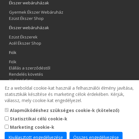
Ékszer webáruházak
Gyermek Ékszer Webáruház
Ezüst Ékszer Shop
Ékszer webáruházak
Ezüst Ékszerek
Acél Ékszer Shop
Fiók
Fiók
Elállás a szerződéstől
Rendelés követés
Kívánságlista
Hírlevél
Ez a weboldal cookie-kat használ a felhasználói élmény javítása,
statisztikák készítése és marketing célok érdekében. Kérjük,
Gyermek Ékszer Shop
válassz, mely cookie-kat engedélyezel.
Alapműködéshez szükséges cookie-k (kötelező)
Statisztikai célú cookie-k
Marketing cookie-k
Kiválasztott engedélyezése
Összes engedélyezése