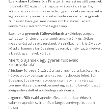
Ez a
kislány fülbevaló
, a Pillangó lányos színes stift gyermek
fülbevaló, 925 ezüst, 1 pár, epoxy, világoskék, sárga, lila,
világos rózsaszín, színes és vidám gyermek ékszer, amelyet a
legtöbb kislány örömmel visel a mindennapokban. A
gyerek
fülbevaló
bedugós, más néven stift kialakítású, ezért
kényelmes viseletet biztosít egész nap.
Ezeknek a
gyermek fülbevalóknak
a különlegessége a
színes zománcbevonat (enamel), amely élénk és játékos
megjelenést ad az ékszereknek. A színüket nem kristály vagy
kő adja, hanem a tartós színes bevonat, amely igazán kedvelt
a kisebb gyermekek körében.
Miért jó ajándék egy gyerek fülbevaló
kislányoknak?
A
kislány fülbevaló
születésnapra, névnapra, karácsonyra,
húsvétra vagy ballagásra is kedves meglepetés lehet. Sok
édesapa, édesanya, nagypapa vagy nagymama választ
gyermek ékszert ajándékba, mert egy szép fülbevaló hosszú
ideig emlékeztethet a különleges alkalomra.
A
gyerek fülbevaló
ajándék ékszerdobozban érkezik,
valamint ajándék szilikon és pillangós záróvéget is adunk
hozzá.