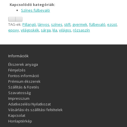
Kapcsolódó kategóriák:
Színes fülbevaló
TAG-ek:
Pillangó
,
lányos
,
színes
,
stift
,
gyermek
,
fülbevaló
,
ezüst
,
epoxy
,
világoskék
,
sárga
,
lila
,
világos
,
rózsaszín
Információk
Ékszerek anyaga
Fémjelzés
Fontos információ
Prémium ékszerek
Szállítás & Fizetés
Szavatosság
Impresszum
Adatkezelési Nyilatkozat
Vásárlási és szállítási feltételek
Kapcsolat
Honlaptérkép