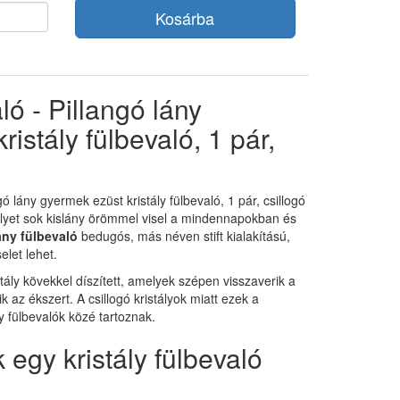
Kosárba
ló - Pillangó lány
istály fülbevaló, 1 pár,
ngó lány gyermek ezüst kristály fülbevaló, 1 pár, csillogó
lyet sok kislány örömmel visel a mindennapokban és
ány fülbevaló
bedugós, más néven stift kialakítású,
elet lehet.
tály kövekkel díszített, amelyek szépen visszaverik a
 az ékszert. A csillogó kristályok miatt ezek a
 fülbevalók közé tartoznak.
 egy kristály fülbevaló