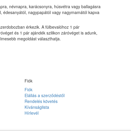
pra, névnapra, karácsonyra, húsvétra vagy ballagásra
ól, édesanyától, nagypapától vagy nagymamától kapva
zerdobozban érkezik. A fülbevalóhoz 1 pár
véget és 1 pár ajándék szilikon záróvéget is adunk,
elmesebb megoldást választhatja.
Fiók
Fiók
Elállás a szerződéstől
Rendelés követés
Kívánságlista
Hírlevél