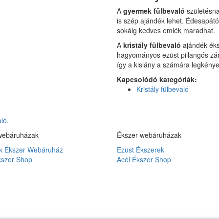
A
gyermek fülbevaló
születésna
is szép ajándék lehet. Édesapát
sokáig kedves emlék maradhat.
A
kristály fülbevaló
ajándék éks
hagyományos ezüst pillangós záró
így a kislány a számára legkény
Kapcsolódó kategóriák:
Kristály fülbevaló
aló
,
webáruházak
Ékszer webáruházak
 Ékszer Webáruház
Ezüst Ékszerek
kszer Shop
Acél Ékszer Shop