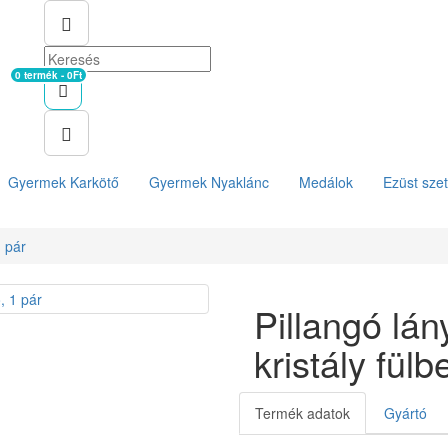
0 termék - 0Ft
Kosár
Gyermek Karkötő
Gyermek Nyaklánc
Medálok
Ezüst szet
1 pár
Pillangó lá
kristály fülb
Termék adatok
Gyártó