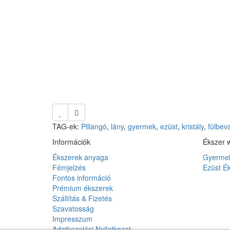
TAG-ek:
Pillangó
,
lány
,
gyermek
,
ezüst
,
kristály
,
fülbev
Információk
Ékszer 
Ékszerek anyaga
Gyermek
Fémjelzés
Ezüst É
Fontos információ
Prémium ékszerek
Szállítás & Fizetés
Szavatosság
Impresszum
Adatkezelési Nyilatkozat