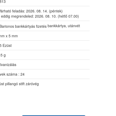
813
Várható feladás:
2026. 08. 14. (péntek)
 eddig megrendeled:
2026. 08. 10. (hétfő 07.00)
bankkártya, utánvét
mm x 5 mm
5 Ezüst
45 g
lvanizálás
vek száma : 24
st pillangó stift záróvég