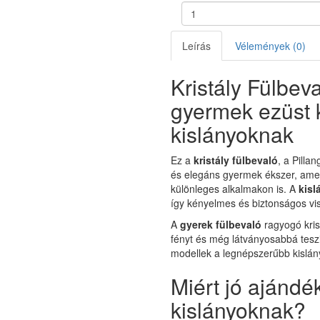
Leírás
Vélemények (0)
Kristály Fülbeva
gyermek ezüst kr
kislányoknak
Ez a
kristály fülbevaló
, a Pilla
és elegáns gyermek ékszer, ame
különleges alkalmakon is. A
kisl
így kényelmes és biztonságos vis
A
gyerek fülbevaló
ragyogó kris
fényt és még látványosabbá teszik
modellek a legnépszerűbb kislány
Miért jó ajándék
kislányoknak?