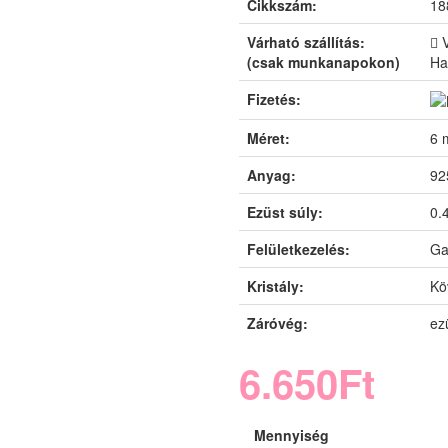
Cikkszám:
18
Várható szállítás:
(csak munkanapokon)
Ha
Fizetés:
Méret:
6 
Anyag:
92
Ezüst súly:
0.
Felületkezelés:
Ga
Kristály:
Kö
Záróvég:
ezü
6.650Ft
Mennyiség