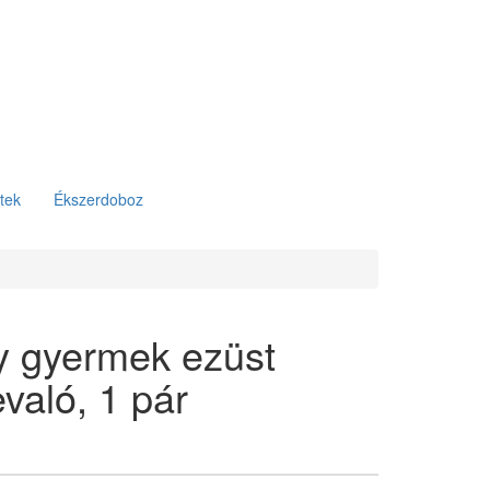
tek
Ékszerdoboz
ny gyermek ezüst
evaló, 1 pár