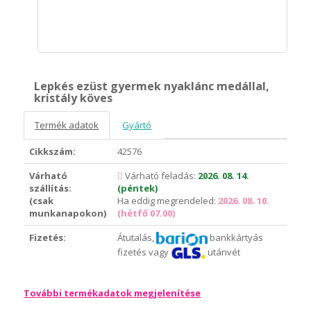
Lepkés ezüst gyermek nyaklánc medállal,
kristály köves
Termék adatok
Gyártó
Cikkszám:
42576
Várható
Várható feladás:
2026. 08. 14.
szállítás:
(péntek)
(csak
Ha eddig megrendeled:
2026. 08. 10.
munkanapokon)
(hétfő 07.00)
Fizetés:
Átutalás,
bankkártyás
fizetés vagy
utánvét
További termékadatok megjelenítése