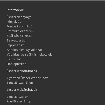
Információk
Ékszerek anyaga
Fémjelzés
Fontos információ
Prémium ékszerek
Szállítás & Fizetés
Szavatosság
Impresszum
Adatkezelési Nyilatkozat
Vásárlási és szállítási feltételek
Kapcsolat
Honlaptérkép
Ékszer webáruházak
Gyermek Ékszer Webáruház
Ezüst Ékszer Shop
Ékszer webáruházak
Ezüst Ékszerek
Acél Ékszer Shop