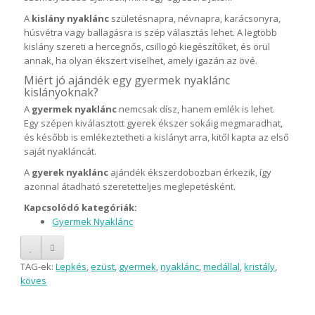
A
kislány nyaklánc
születésnapra, névnapra, karácsonyra,
húsvétra vagy ballagásra is szép választás lehet. A legtöbb
kislány szereti a hercegnős, csillogó kiegészítőket, és örül
annak, ha olyan ékszert viselhet, amely igazán az övé.
Miért jó ajándék egy gyermek nyaklánc
kislányoknak?
A
gyermek nyaklánc
nemcsak dísz, hanem emlék is lehet.
Egy szépen kiválasztott gyerek ékszer sokáig megmaradhat,
és később is emlékeztetheti a kislányt arra, kitől kapta az első
saját nyakláncát.
A
gyerek nyaklánc
ajándék ékszerdobozban érkezik, így
azonnal átadható szeretetteljes meglepetésként.
Kapcsolódó kategóriák:
Gyermek Nyaklánc
TAG-ek:
Lepkés
,
ezüst
,
gyermek
,
nyaklánc
,
medállal
,
kristály
,
köves