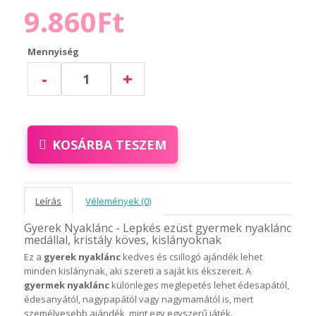
9.860Ft
Mennyiség
-
+
KOSÁRBA TESZEM
Leírás
Vélemények (0)
Gyerek Nyaklánc - Lepkés ezüst gyermek nyaklánc
medállal, kristály köves, kislányoknak
Ez a
gyerek nyaklánc
kedves és csillogó ajándék lehet
minden kislánynak, aki szereti a saját kis ékszereit. A
gyermek nyaklánc
különleges meglepetés lehet édesapától,
édesanyától, nagypapától vagy nagymamától is, mert
személyesebb ajándék, mint egy egyszerű játék.