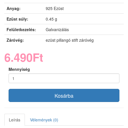
Anyag:
925 Ezüst
Ezüst súly:
0.45 g
Felületkezelés:
Galvanizálás
Záróvég:
ezüst pillangó stift záróvég
6.490Ft
Mennyiség
Kosárba
Leírás
Vélemények (0)