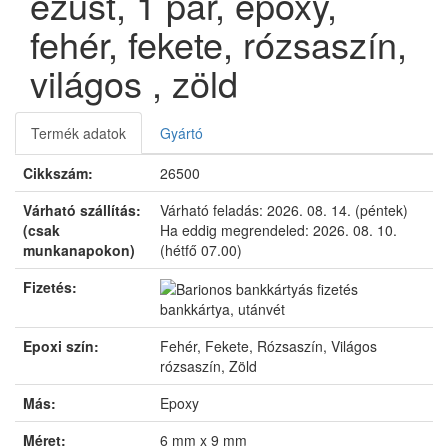
ezüst, 1 pár, epoxy,
fehér, fekete, rózsaszín,
világos , zöld
Termék adatok
Gyártó
Cikkszám:
26500
Várható szállítás:
Várható feladás:
2026. 08. 14. (péntek)
(csak
Ha eddig megrendeled:
2026. 08. 10.
munkanapokon)
(hétfő 07.00)
Fizetés:
bankkártya, utánvét
Epoxi szín:
Fehér, Fekete, Rózsaszín, Világos
rózsaszín, Zöld
Más:
Epoxy
Méret:
6 mm x 9 mm