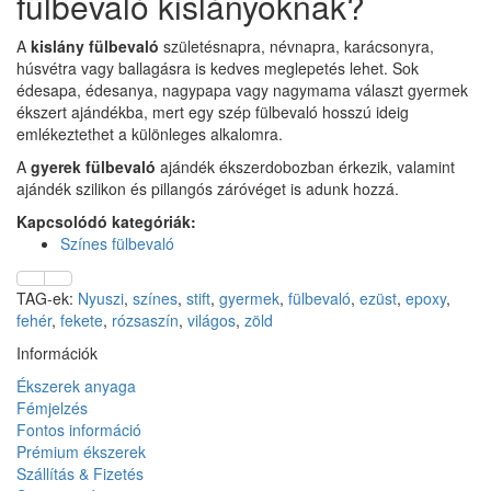
fülbevaló kislányoknak?
A
kislány fülbevaló
születésnapra, névnapra, karácsonyra,
húsvétra vagy ballagásra is kedves meglepetés lehet. Sok
édesapa, édesanya, nagypapa vagy nagymama választ gyermek
ékszert ajándékba, mert egy szép fülbevaló hosszú ideig
emlékeztethet a különleges alkalomra.
A
gyerek fülbevaló
ajándék ékszerdobozban érkezik, valamint
ajándék szilikon és pillangós záróvéget is adunk hozzá.
Kapcsolódó kategóriák:
Színes fülbevaló
TAG-ek:
Nyuszi
,
színes
,
stift
,
gyermek
,
fülbevaló
,
ezüst
,
epoxy
,
fehér
,
fekete
,
rózsaszín
,
világos
,
zöld
Információk
Ékszerek anyaga
Fémjelzés
Fontos információ
Prémium ékszerek
Szállítás & Fizetés