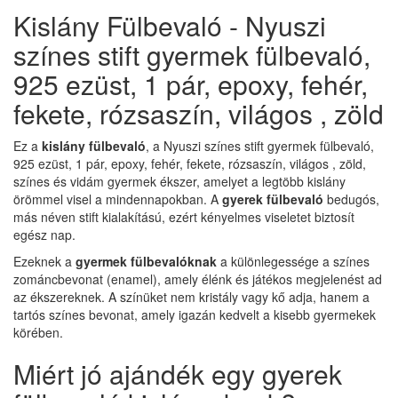
Kislány Fülbevaló - Nyuszi
színes stift gyermek fülbevaló,
925 ezüst, 1 pár, epoxy, fehér,
fekete, rózsaszín, világos , zöld
Ez a
kislány fülbevaló
, a Nyuszi színes stift gyermek fülbevaló,
925 ezüst, 1 pár, epoxy, fehér, fekete, rózsaszín, világos , zöld,
színes és vidám gyermek ékszer, amelyet a legtöbb kislány
örömmel visel a mindennapokban. A
gyerek fülbevaló
bedugós,
más néven stift kialakítású, ezért kényelmes viseletet biztosít
egész nap.
Ezeknek a
gyermek fülbevalóknak
a különlegessége a színes
zománcbevonat (enamel), amely élénk és játékos megjelenést ad
az ékszereknek. A színüket nem kristály vagy kő adja, hanem a
tartós színes bevonat, amely igazán kedvelt a kisebb gyermekek
körében.
Miért jó ajándék egy gyerek