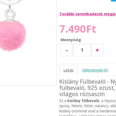
További termékadatok megje
7.490Ft
Mennyiség
-
+
Leírás
Vélemények (0)
Kislány Fülbevaló - 
fülbevaló, 925 ezüst,
világos rózsaszín
Ez a
kislány fülbevaló
, a Nyuszi
epoxy, fekete, fehér, narancs, vi
kislány örömmel visel a mindenn