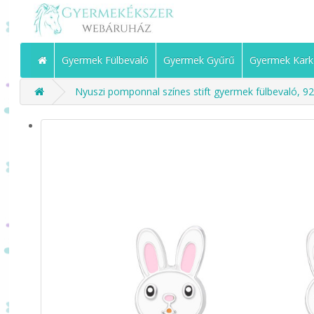
Gyermek Fülbevaló
Gyermek Gyűrű
Gyermek Kark
Nyuszi pomponnal színes stift gyermek fülbevaló, 925