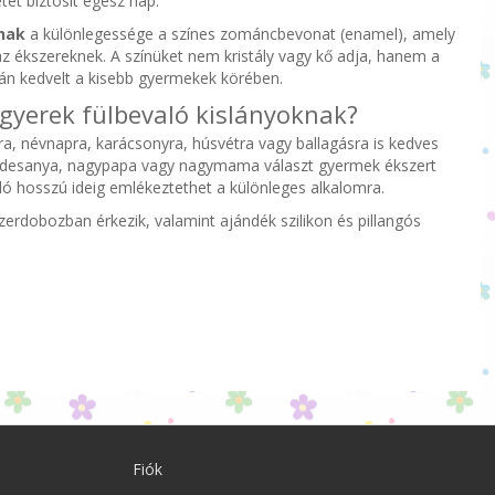
etet biztosít egész nap.
nak
a különlegessége a színes zománcbevonat (enamel), amely
z ékszereknek. A színüket nem kristály vagy kő adja, hanem a
zán kedvelt a kisebb gyermekek körében.
 gyerek fülbevaló kislányoknak?
a, névnapra, karácsonyra, húsvétra vagy ballagásra is kedves
édesanya, nagypapa vagy nagymama választ gyermek ékszert
ló hosszú ideig emlékeztethet a különleges alkalomra.
erdobozban érkezik, valamint ajándék szilikon és pillangós
Fiók