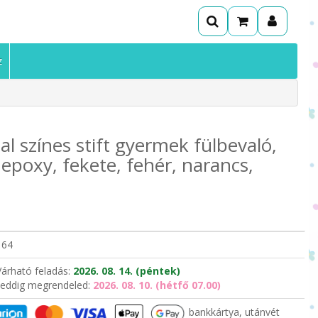
z
 színes stift gyermek fülbevaló,
 epoxy, fekete, fehér, narancs,
164
Várható feladás:
2026. 08. 14. (péntek)
eddig megrendeled:
2026. 08. 10. (hétfő 07.00)
bankkártya, utánvét