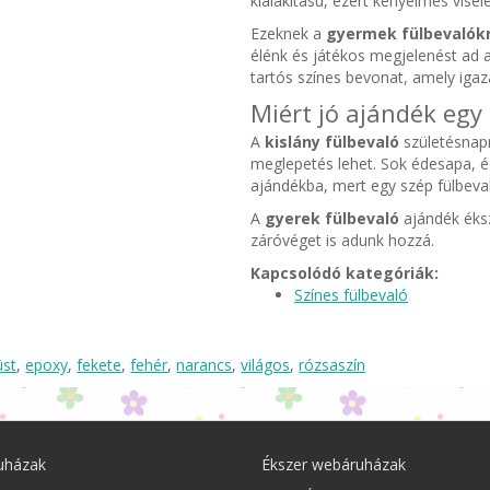
kialakítású, ezért kényelmes visel
Ezeknek a
gyermek fülbevalók
élénk és játékos megjelenést ad a
tartós színes bevonat, amely iga
Miért jó ajándék egy
A
kislány fülbevaló
születésnapr
meglepetés lehet. Sok édesapa, 
ajándékba, mert egy szép fülbeva
A
gyerek fülbevaló
ajándék éksz
záróvéget is adunk hozzá.
Kapcsolódó kategóriák:
Színes fülbevaló
üst
,
epoxy
,
fekete
,
fehér
,
narancs
,
világos
,
rózsaszín
uházak
Ékszer webáruházak