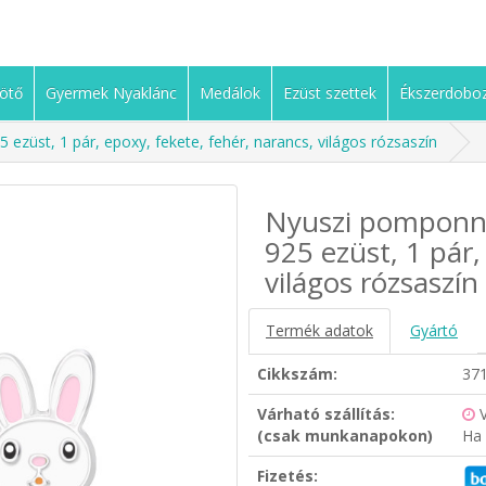
ötő
Gyermek Nyaklánc
Medálok
Ezüst szettek
Ékszerdobo
 ezüst, 1 pár, epoxy, fekete, fehér, narancs, világos rózsaszín
Nyuszi pomponnal
925 ezüst, 1 pár,
világos rózsaszín
Termék adatok
Gyártó
Cikkszám:
37
Várható szállítás:
(csak munkanapokon)
Ha 
Fizetés: