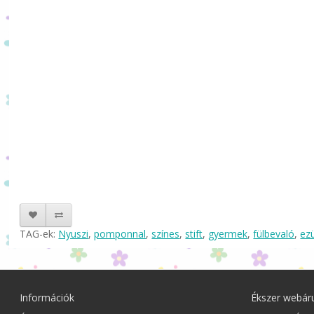
TAG-ek:
Nyuszi
,
pomponnal
,
színes
,
stift
,
gyermek
,
fülbevaló
,
ez
Információk
Ékszer webár