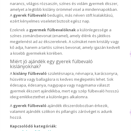
narancs, világos rózsaszín, színes és vidám gyermek ékszer,
amelyet a legtöbb kislány örömmel visel a mindennapokban.
A
gyerek fülbevaló
bedugós, más néven stift kialakítású,
ezért kényelmes viseletet biztosít egész nap.
Ezeknek a
gyermek fülbevalóknak
a különlegessége a
színes zománcbevonat (enamel), amely élénk és játékos
megjelenést ad az ékszereknek. A színüket nem kristály vagy
kő adja, hanem a tartós színes bevonat, amely igazán kedvelt
a kisebb gyermekek körében.
Miért jó ajándék egy gyerek fülbevaló
kislányoknak?
A
kislány fülbevaló
születésnapra, névnapra, karácsonyra,
húsvétra vagy ballagásra is kedves meglepetés lehet. Sok
édesapa, édesanya, nagypapa vagy nagymama választ
gyermek ékszert ajándékba, mert egy szép fülbevaló hosszú
ideig emlékeztethet a különleges alkalomra.
A
gyerek fülbevaló
ajándék ékszerdobozban érkezik,
valamint ajándék szilikon és pillangós záróvéget is adunk
hozzá.
Kapcsolódó kategóriák: