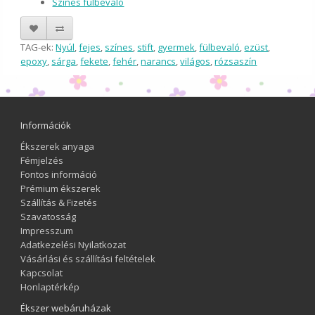
Színes fülbevaló
TAG-ek:
Nyúl
,
fejes
,
színes
,
stift
,
gyermek
,
fülbevaló
,
ezüst
,
epoxy
,
sárga
,
fekete
,
fehér
,
narancs
,
világos
,
rózsaszín
Információk
Ékszerek anyaga
Fémjelzés
Fontos információ
Prémium ékszerek
Szállítás & Fizetés
Szavatosság
Impresszum
Adatkezelési Nyilatkozat
Vásárlási és szállítási feltételek
Kapcsolat
Honlaptérkép
Ékszer webáruházak