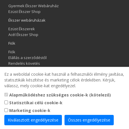
Gyermek Ékszer Webáruház
Ezüst Ékszer Shop
Ékszer webáruházak
Ezüst Ékszerek
Acél Ékszer Shop
Fiók
Fiók
Elállás a szerződéstől
Rendelés követés
Kívánságlista
Ez a weboldal cookie-kat használ a felhasználói élmény javítása,
Hírlevél
statisztikák készítése és marketing célok érdekében. Kérjük,
válassz, mely cookie-kat engedélyezel.
Gyermek Ékszer Shop
Alapműködéshez szükséges cookie-k (kötelező)
Statisztikai célú cookie-k
Marketing cookie-k
Kiválasztott engedélyezése
Összes engedélyezése