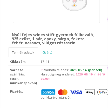
Nyúl fejes színes stift gyermek fülbevaló,
925 ezüst, 1 pár, epoxy, sárga, fekete,
fehér, narancs, világos rózsaszín
Termék adatok
Gyártó
Cikkszám:
37111
Várható
Várható feladás:
2026. 08. 14. (péntek)
szállítás:
Ha eddig megrendeled:
2026. 08. 10. (hétfő
(csak
07.00)
munkanapokon)
Fizetés:
bankkártya, utánvét