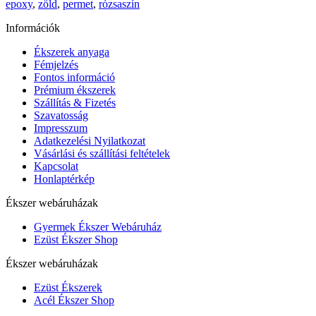
epoxy
,
zöld
,
permet
,
rózsaszín
Információk
Ékszerek anyaga
Fémjelzés
Fontos információ
Prémium ékszerek
Szállítás & Fizetés
Szavatosság
Impresszum
Adatkezelési Nyilatkozat
Vásárlási és szállítási feltételek
Kapcsolat
Honlaptérkép
Ékszer webáruházak
Gyermek Ékszer Webáruház
Ezüst Ékszer Shop
Ékszer webáruházak
Ezüst Ékszerek
Acél Ékszer Shop