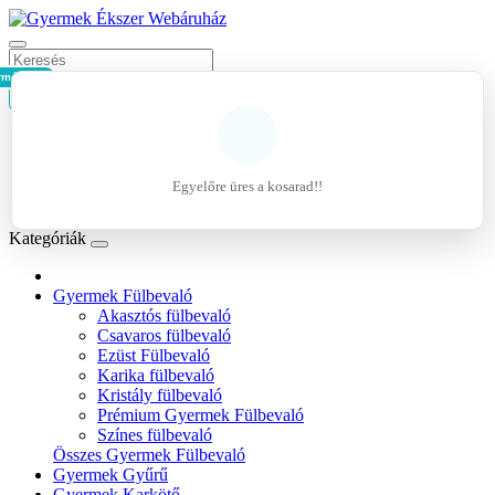
rmék - 0Ft
Kosár
Belépés
Regisztráció
Egyelőre üres a kosarad!!
Kívánságlista (0)
Kategóriák
Gyermek Fülbevaló
Akasztós fülbevaló
Csavaros fülbevaló
Ezüst Fülbevaló
Karika fülbevaló
Kristály fülbevaló
Prémium Gyermek Fülbevaló
Színes fülbevaló
Összes Gyermek Fülbevaló
Gyermek Gyűrű
Gyermek Karkötő