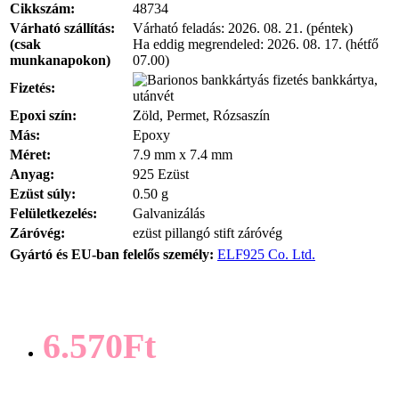
Cikkszám:
48734
Várható szállítás:
Várható feladás:
2026. 08. 21. (péntek)
(csak
Ha eddig megrendeled:
2026. 08. 17. (hétfő
munkanapokon)
07.00)
bankkártya,
Fizetés:
utánvét
Epoxi szín:
Zöld, Permet, Rózsaszín
Más:
Epoxy
Méret:
7.9 mm x 7.4 mm
Anyag:
925 Ezüst
Ezüst súly:
0.50 g
Felületkezelés:
Galvanizálás
Záróvég:
ezüst pillangó stift záróvég
Gyártó és EU-ban felelős személy:
ELF925 Co. Ltd.
6.570Ft