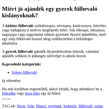
Miért jó ajándék egy gyerek fülbevaló
kislányoknak?
A
kislány fülbevaló
születésnapra, névnapra, karácsonyra, húsvétra
vagy ballagásra is kedves meglepetés lehet. Sok édesapa, édesanya,
nagypapa vagy nagymama választ gyermek ékszert ajándékba, mert
egy szép fülbevaló hosszú ideig emlékeztethet a különleges
alkalomra.
A
gyerek fülbevaló
ajándék ékszerdobozban érkezik, valamint
ajándék szilikon és pillangós záróvéget is adunk hozzá.
Kapcsolódó kategóriák:
Színes fülbevaló
új vélemény
Ha már korábban regisztráltál, akkor kérjük, hogy jelentkezz be a
fiókodba
vagy
hozz létre
egy új fiókot
TAG-ek:
Neon
,
Szín
,
Mancs
,
gyermek
,
bedugós
,
fülbevaló
,
ezüst
,