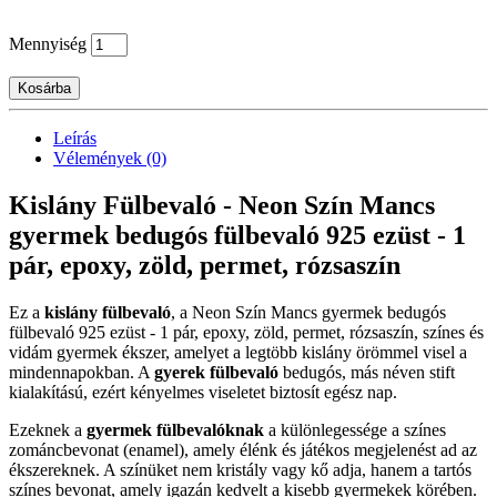
Mennyiség
Kosárba
Leírás
Vélemények (0)
Kislány Fülbevaló - Neon Szín Mancs
gyermek bedugós fülbevaló 925 ezüst - 1
pár, epoxy, zöld, permet, rózsaszín
Ez a
kislány fülbevaló
, a Neon Szín Mancs gyermek bedugós
fülbevaló 925 ezüst - 1 pár, epoxy, zöld, permet, rózsaszín, színes és
vidám gyermek ékszer, amelyet a legtöbb kislány örömmel visel a
mindennapokban. A
gyerek fülbevaló
bedugós, más néven stift
kialakítású, ezért kényelmes viseletet biztosít egész nap.
Ezeknek a
gyermek fülbevalóknak
a különlegessége a színes
zománcbevonat (enamel), amely élénk és játékos megjelenést ad az
ékszereknek. A színüket nem kristály vagy kő adja, hanem a tartós
színes bevonat, amely igazán kedvelt a kisebb gyermekek körében.