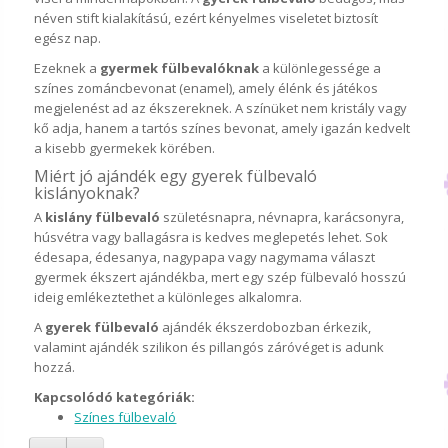
néven stift kialakítású, ezért kényelmes viseletet biztosít
egész nap.
Ezeknek a
gyermek fülbevalóknak
a különlegessége a
színes zománcbevonat (enamel), amely élénk és játékos
megjelenést ad az ékszereknek. A színüket nem kristály vagy
kő adja, hanem a tartós színes bevonat, amely igazán kedvelt
a kisebb gyermekek körében.
Miért jó ajándék egy gyerek fülbevaló
kislányoknak?
A
kislány fülbevaló
születésnapra, névnapra, karácsonyra,
húsvétra vagy ballagásra is kedves meglepetés lehet. Sok
édesapa, édesanya, nagypapa vagy nagymama választ
gyermek ékszert ajándékba, mert egy szép fülbevaló hosszú
ideig emlékeztethet a különleges alkalomra.
A
gyerek fülbevaló
ajándék ékszerdobozban érkezik,
valamint ajándék szilikon és pillangós záróvéget is adunk
hozzá.
Kapcsolódó kategóriák:
Színes fülbevaló