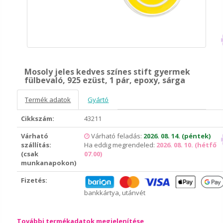
Mosoly jeles kedves színes stift gyermek
fülbevaló, 925 ezüst, 1 pár, epoxy, sárga
Termék adatok
Gyártó
Cikkszám:
43211
Várható
Várható feladás:
2026. 08. 14. (péntek)
szállítás:
Ha eddig megrendeled:
2026. 08. 10. (hétfő
(csak
07.00)
munkanapokon)
Fizetés:
bankkártya, utánvét
További termékadatok megjelenítése