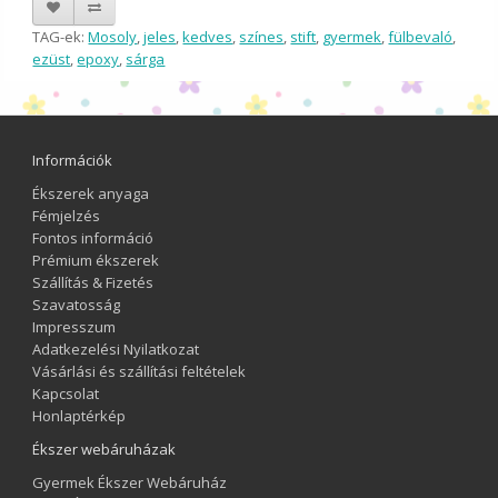
TAG-ek:
Mosoly
,
jeles
,
kedves
,
színes
,
stift
,
gyermek
,
fülbevaló
,
ezüst
,
epoxy
,
sárga
Információk
Ékszerek anyaga
Fémjelzés
Fontos információ
Prémium ékszerek
Szállítás & Fizetés
Szavatosság
Impresszum
Adatkezelési Nyilatkozat
Vásárlási és szállítási feltételek
Kapcsolat
Honlaptérkép
Ékszer webáruházak
Gyermek Ékszer Webáruház