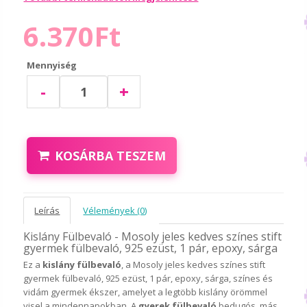
6.370Ft
Mennyiség
-
+
KOSÁRBA TESZEM
Leírás
Vélemények (0)
Kislány Fülbevaló - Mosoly jeles kedves színes stift
gyermek fülbevaló, 925 ezüst, 1 pár, epoxy, sárga
Ez a
kislány fülbevaló
, a Mosoly jeles kedves színes stift
gyermek fülbevaló, 925 ezüst, 1 pár, epoxy, sárga, színes és
vidám gyermek ékszer, amelyet a legtöbb kislány örömmel
visel a mindennapokban. A
gyerek fülbevaló
bedugós, más