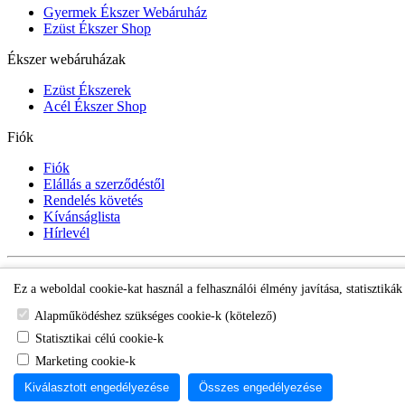
Gyermek Ékszer Webáruház
Ezüst Ékszer Shop
Ékszer webáruházak
Ezüst Ékszerek
Acél Ékszer Shop
Fiók
Fiók
Elállás a szerződéstől
Rendelés követés
Kívánságlista
Hírlevél
Gyermek Ékszer Shop
Ez a weboldal cookie-kat használ a felhasználói élmény javítása, statisztiká
Alapműködéshez szükséges cookie-k (kötelező)
Statisztikai célú cookie-k
Marketing cookie-k
Kiválasztott engedélyezése
Összes engedélyezése