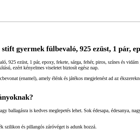
tift gyermek fülbevaló, 925 ezüst, 1 pár, epo
aló, 925 ezüst, 1 pár, epoxy, fekete, sárga, fehér, piros, színes és vid
ítású, ezért kényelmes viseletet biztosít egész nap.
bevonat (enamel), amely élénk és játékos megjelenést ad az ékszerekne
lányoknak?
vagy ballagásra is kedves meglepetés lehet. Sok édesapa, édesanya, n
 szilikon és pillangós záróvéget is adunk hozzá.