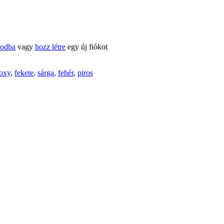
kodba
vagy
hozz létre
egy új fiókot
oxy
,
fekete
,
sárga
,
fehér
,
piros