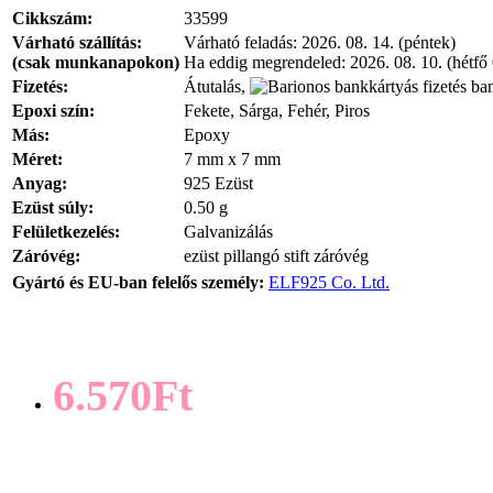
Cikkszám:
33599
Várható szállítás:
Várható feladás:
2026. 08. 14. (péntek)
(csak munkanapokon)
Ha eddig megrendeled:
2026. 08. 10. (hétfő
Fizetés:
Átutalás,
ban
Epoxi szín:
Fekete, Sárga, Fehér, Piros
Más:
Epoxy
Méret:
7 mm x 7 mm
Anyag:
925 Ezüst
Ezüst súly:
0.50 g
Felületkezelés:
Galvanizálás
Záróvég:
ezüst pillangó stift záróvég
Gyártó és EU-ban felelős személy:
ELF925 Co. Ltd.
6.570Ft