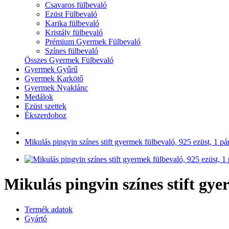
Csavaros fülbevaló
Ezüst Fülbevaló
Karika fülbevaló
Kristály fülbevaló
Prémium Gyermek Fülbevaló
Színes fülbevaló
Összes Gyermek Fülbevaló
Gyermek Gyűrű
Gyermek Karkötő
Gyermek Nyaklánc
Medálok
Ezüst szettek
Ékszerdoboz
Mikulás pingvin színes stift gyermek fülbevaló, 925 ezüst, 1 pár,
Mikulás pingvin színes stift gyer
Termék adatok
Gyártó