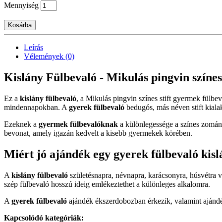
Mennyiség
Kosárba
Leírás
Vélemények (0)
Kislány Fülbevaló - Mikulás pingvin színes s
Ez a
kislány fülbevaló
, a Mikulás pingvin színes stift gyermek fülbev
mindennapokban. A
gyerek fülbevaló
bedugós, más néven stift kialak
Ezeknek a
gyermek fülbevalóknak
a különlegessége a színes zománc
bevonat, amely igazán kedvelt a kisebb gyermekek körében.
Miért jó ajándék egy gyerek fülbevaló kis
A
kislány fülbevaló
születésnapra, névnapra, karácsonyra, húsvétra 
szép fülbevaló hosszú ideig emlékeztethet a különleges alkalomra.
A
gyerek fülbevaló
ajándék ékszerdobozban érkezik, valamint ajándék
Kapcsolódó kategóriák: