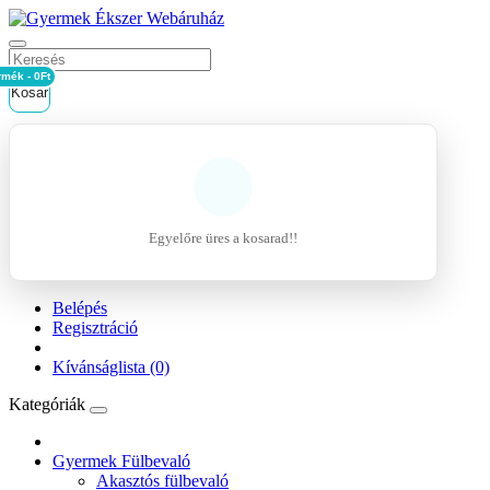
rmék - 0Ft
Kosár
Egyelőre üres a kosarad!!
Belépés
Regisztráció
Kívánságlista (0)
Kategóriák
Gyermek Fülbevaló
Akasztós fülbevaló