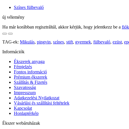
Színes fülbevaló
új vélemény
Ha már korábban regisztráltál, akkor kérjük, hogy jelentkezz be a
fió
TAG-ek:
Mikulás
,
pingvin
,
színes
,
stift
,
gyermek
,
fülbevaló
,
ezüst
,
ep
Információk
Ékszerek anyaga
Fémjelzés
Fontos információ
Prémium ékszerek
Szállítás & Fizetés
Szavatosság
Impresszum
Adatkezelési Nyilatkozat
Vásárlási és szállítási feltételek
Kapcsolat
Honlaptérkép
Ékszer webáruházak