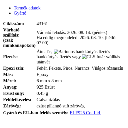
Termék adatok
Gyártó
Cikkszám:
43161
Várható
Várható feladás:
2026. 08. 14. (péntek)
szállítás:
Ha eddig megrendeled:
2026. 08. 10. (hétfő
(csak
07.00)
munkanapokon)
Átutalás,
Fizetés:
bankkártyás fizetés vagy
utánvét
Epoxi szín:
Fehér, Fekete, Piros, Narancs, Világos rózsaszín
Más:
Epoxy
Méret:
6 mm x 8 mm
Anyag:
925 Ezüst
Ezüst súly:
0.45 g
Felületkezelés:
Galvanizálás
Záróvég:
ezüst pillangó stift záróvég
Gyártó és EU-ban felelős személy:
ELF925 Co. Ltd.