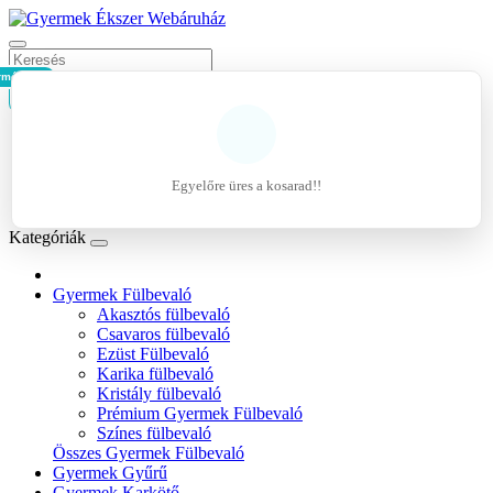
rmék - 0Ft
Kosár
Belépés
Regisztráció
Egyelőre üres a kosarad!!
Kívánságlista (0)
Kategóriák
Gyermek Fülbevaló
Akasztós fülbevaló
Csavaros fülbevaló
Ezüst Fülbevaló
Karika fülbevaló
Kristály fülbevaló
Prémium Gyermek Fülbevaló
Színes fülbevaló
Összes Gyermek Fülbevaló
Gyermek Gyűrű
Gyermek Karkötő