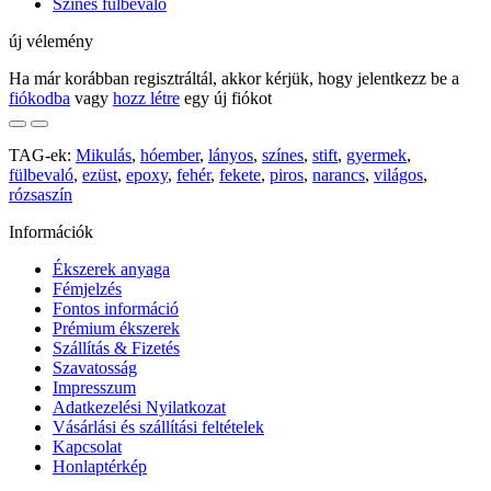
Színes fülbevaló
új vélemény
Ha már korábban regisztráltál, akkor kérjük, hogy jelentkezz be a
fiókodba
vagy
hozz létre
egy új fiókot
TAG-ek:
Mikulás
,
hóember
,
lányos
,
színes
,
stift
,
gyermek
,
fülbevaló
,
ezüst
,
epoxy
,
fehér
,
fekete
,
piros
,
narancs
,
világos
,
rózsaszín
Információk
Ékszerek anyaga
Fémjelzés
Fontos információ
Prémium ékszerek
Szállítás & Fizetés
Szavatosság
Impresszum
Adatkezelési Nyilatkozat
Vásárlási és szállítási feltételek
Kapcsolat
Honlaptérkép