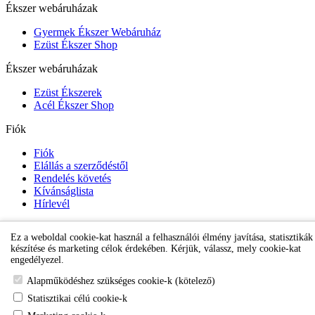
Ékszer webáruházak
Gyermek Ékszer Webáruház
Ezüst Ékszer Shop
Ékszer webáruházak
Ezüst Ékszerek
Acél Ékszer Shop
Fiók
Fiók
Elállás a szerződéstől
Rendelés követés
Kívánságlista
Hírlevél
Ez a weboldal cookie-kat használ a felhasználói élmény javítása, statisztikák
Gyermek Ékszer Shop
készítése és marketing célok érdekében. Kérjük, válassz, mely cookie-kat
engedélyezel.
Alapműködéshez szükséges cookie-k (kötelező)
Statisztikai célú cookie-k