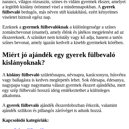
narancs, világos rózsaszín, színes és vidám gyermek ékszer, amelyet
a legtöbb kislány örömmel visel a mindennapokban. A
gyerek
fülbevaló
bedugós, más néven stift kialakítású, ezért kényelmes
viseletet biztosít egész nap.
Ezeknek a
gyermek fülbevalóknak
a különlegessége a színes
zománcbevonat (enamel), amely élénk és játékos megjelenést ad az
ékszereknek. A színüket nem kristály vagy kő adja, hanem a tartós
színes bevonat, amely igazán kedvelt a kisebb gyermekek körében.
Miért jó ajándék egy gyerek fülbevaló
kislányoknak?
A
kislány fülbevaló
születésnapra, névnapra, karácsonyra, húsvétra
vagy ballagásra is kedves meglepetés lehet. Sok édesapa, édesanya,
nagypapa vagy nagymama választ gyermek ékszert ajándékba, mert
egy szép fülbevaló hosszú ideig emlékeztethet a különleges
alkalomra.
A
gyerek fülbevaló
ajándék ékszerdobozban érkezik, valamint
ajándék szilikon és pillangós záróvéget is adunk hozzá.
Kapcsolódó kategóriák: