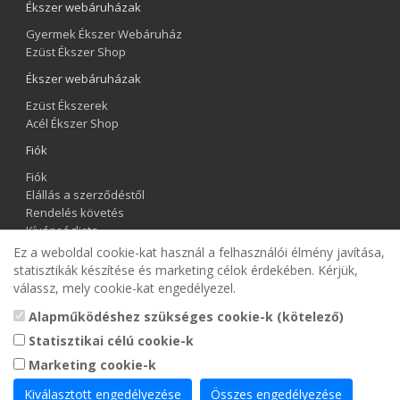
Ékszer webáruházak
Gyermek Ékszer Webáruház
Ezüst Ékszer Shop
Ékszer webáruházak
Ezüst Ékszerek
Acél Ékszer Shop
Fiók
Fiók
Elállás a szerződéstől
Rendelés követés
Kívánságlista
Hírlevél
Ez a weboldal cookie-kat használ a felhasználói élmény javítása,
statisztikák készítése és marketing célok érdekében. Kérjük,
Gyermek Ékszer Shop
válassz, mely cookie-kat engedélyezel.
Alapműködéshez szükséges cookie-k (kötelező)
Statisztikai célú cookie-k
Marketing cookie-k
Kiválasztott engedélyezése
Összes engedélyezése