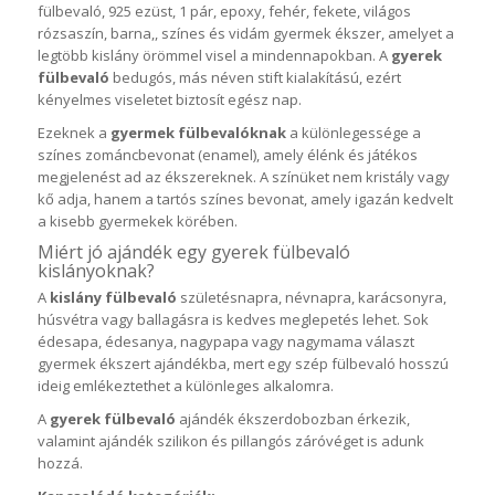
fülbevaló, 925 ezüst, 1 pár, epoxy, fehér, fekete, világos
rózsaszín, barna,, színes és vidám gyermek ékszer, amelyet a
legtöbb kislány örömmel visel a mindennapokban. A
gyerek
fülbevaló
bedugós, más néven stift kialakítású, ezért
kényelmes viseletet biztosít egész nap.
Ezeknek a
gyermek fülbevalóknak
a különlegessége a
színes zománcbevonat (enamel), amely élénk és játékos
megjelenést ad az ékszereknek. A színüket nem kristály vagy
kő adja, hanem a tartós színes bevonat, amely igazán kedvelt
a kisebb gyermekek körében.
Miért jó ajándék egy gyerek fülbevaló
kislányoknak?
A
kislány fülbevaló
születésnapra, névnapra, karácsonyra,
húsvétra vagy ballagásra is kedves meglepetés lehet. Sok
édesapa, édesanya, nagypapa vagy nagymama választ
gyermek ékszert ajándékba, mert egy szép fülbevaló hosszú
ideig emlékeztethet a különleges alkalomra.
A
gyerek fülbevaló
ajándék ékszerdobozban érkezik,
valamint ajándék szilikon és pillangós záróvéget is adunk
hozzá.