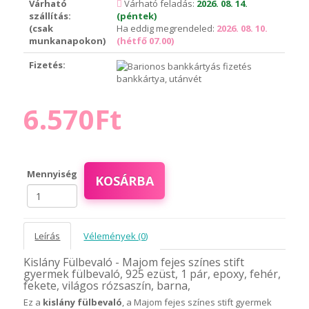
Várható
Várható feladás:
2026. 08. 14.
szállítás:
(péntek)
(csak
Ha eddig megrendeled:
2026. 08. 10.
munkanapokon)
(hétfő 07.00)
Fizetés:
bankkártya, utánvét
6.570Ft
Mennyiség
KOSÁRBA
Leírás
Vélemények (0)
Kislány Fülbevaló - Majom fejes színes stift
gyermek fülbevaló, 925 ezüst, 1 pár, epoxy, fehér,
fekete, világos rózsaszín, barna,
Ez a
kislány fülbevaló
, a Majom fejes színes stift gyermek