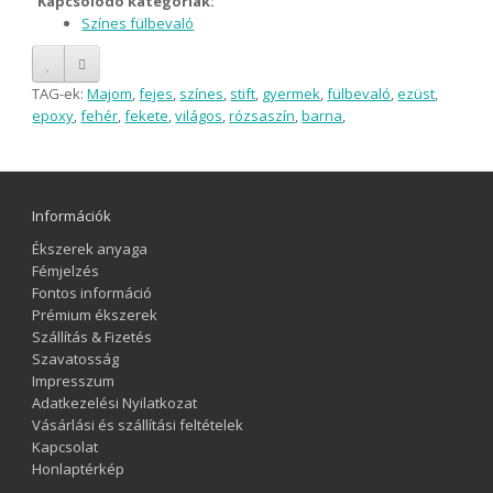
Kapcsolódó kategóriák:
Színes fülbevaló
TAG-ek:
Majom
,
fejes
,
színes
,
stift
,
gyermek
,
fülbevaló
,
ezüst
,
epoxy
,
fehér
,
fekete
,
világos
,
rózsaszín
,
barna
,
Információk
Ékszerek anyaga
Fémjelzés
Fontos információ
Prémium ékszerek
Szállítás & Fizetés
Szavatosság
Impresszum
Adatkezelési Nyilatkozat
Vásárlási és szállítási feltételek
Kapcsolat
Honlaptérkép