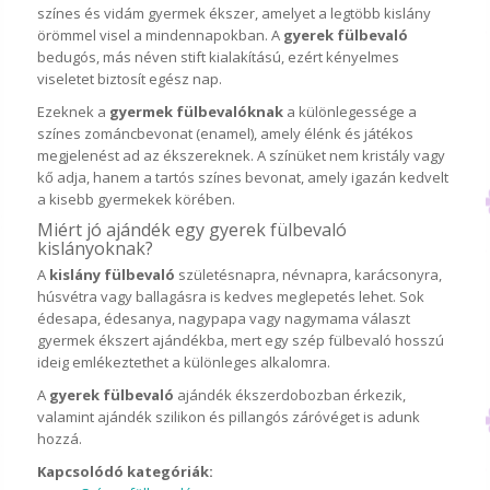
színes és vidám gyermek ékszer, amelyet a legtöbb kislány
örömmel visel a mindennapokban. A
gyerek fülbevaló
bedugós, más néven stift kialakítású, ezért kényelmes
viseletet biztosít egész nap.
Ezeknek a
gyermek fülbevalóknak
a különlegessége a
színes zománcbevonat (enamel), amely élénk és játékos
megjelenést ad az ékszereknek. A színüket nem kristály vagy
kő adja, hanem a tartós színes bevonat, amely igazán kedvelt
a kisebb gyermekek körében.
Miért jó ajándék egy gyerek fülbevaló
kislányoknak?
A
kislány fülbevaló
születésnapra, névnapra, karácsonyra,
húsvétra vagy ballagásra is kedves meglepetés lehet. Sok
édesapa, édesanya, nagypapa vagy nagymama választ
gyermek ékszert ajándékba, mert egy szép fülbevaló hosszú
ideig emlékeztethet a különleges alkalomra.
A
gyerek fülbevaló
ajándék ékszerdobozban érkezik,
valamint ajándék szilikon és pillangós záróvéget is adunk
hozzá.
Kapcsolódó kategóriák: