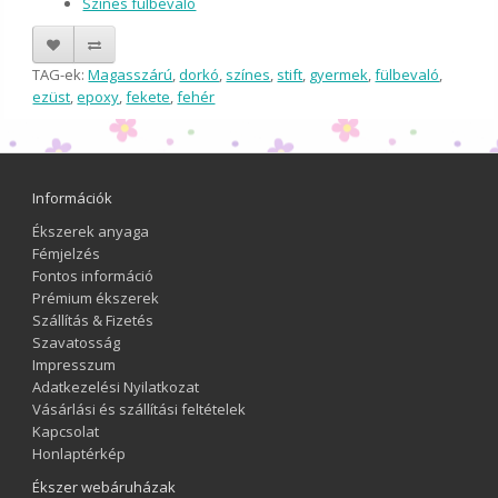
Színes fülbevaló
TAG-ek:
Magasszárú
,
dorkó
,
színes
,
stift
,
gyermek
,
fülbevaló
,
ezüst
,
epoxy
,
fekete
,
fehér
Információk
Ékszerek anyaga
Fémjelzés
Fontos információ
Prémium ékszerek
Szállítás & Fizetés
Szavatosság
Impresszum
Adatkezelési Nyilatkozat
Vásárlási és szállítási feltételek
Kapcsolat
Honlaptérkép
Ékszer webáruházak