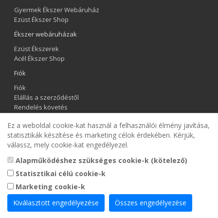
Gyermek Ékszer Webáruház
Ezüst Ékszer Shop
Ékszer webáruházak
Ezüst Ékszerek
Acél Ékszer Shop
Fiók
Fiók
Elállás a szerződéstől
Rendelés követés
Kívánságlista
Ez a weboldal cookie-kat használ a felhasználói élmény javítása,
Hírlevél
statisztikák készítése és marketing célok érdekében. Kérjük,
válassz, mely cookie-kat engedélyezel.
Gyermek Ékszer Shop
Alapműködéshez szükséges cookie-k (kötelező)
Statisztikai célú cookie-k
Marketing cookie-k
Kiválasztott engedélyezése
Összes engedélyezése