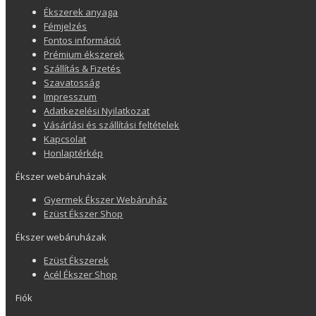
Ékszerek anyaga
Fémjelzés
Fontos információ
Prémium ékszerek
Szállítás & Fizetés
Szavatosság
Impresszum
Adatkezelési Nyilatkozat
Vásárlási és szállítási feltételek
Kapcsolat
Honlaptérkép
Ékszer webáruházak
Gyermek Ékszer Webáruház
Ezüst Ékszer Shop
Ékszer webáruházak
Ezüst Ékszerek
Acél Ékszer Shop
Fiók