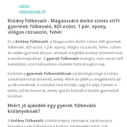
Leírás
Vélemények (0)
Kislány Fülbevaló - Magasszárú dorkó színes stift
gyermek fülbevaló, 925 ezüst, 1 pár, epoxy,
világos rózsaszín, fehér
Ez a
kislány fülbevaló
, a Magasszárú dorkó színes stift gyermek
fülbevaló, 925 ezüst, 1 pár, epoxy, világos rózsaszín, fehér, színes
és vidám gyermek ékszer, amelyet a legtöbb kislány örömmel visel
a mindennapokban. A
gyerek fülbevaló
bedugós, más néven stift
kialakítású, ezért kényelmes viseletet biztosít egész nap.
Ezeknek a
gyermek fülbevalóknak
a különlegessége a színes
zománcbevonat (enamel), amely élénk és játékos megjelenést ad
az ékszereknek. A színüket nem kristály vagy kő adja, hanem a
tartós színes bevonat, amely igazán kedvelt a kisebb gyermekek
körében.
Miért jó ajándék egy gyerek fülbevaló
kislányoknak?
A
kislány fülbevaló
születésnapra, névnapra, karácsonyra,
húsvétra vagy ballagásra is kedves meglepetés lehet. Sok