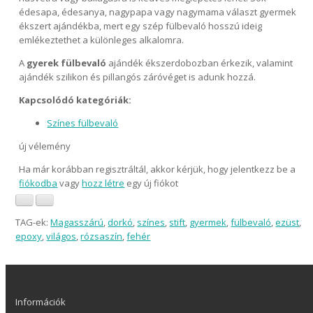
édesapa, édesanya, nagypapa vagy nagymama választ gyermek
ékszert ajándékba, mert egy szép fülbevaló hosszú ideig
emlékeztethet a különleges alkalomra.
A
gyerek fülbevaló
ajándék ékszerdobozban érkezik, valamint
ajándék szilikon és pillangós záróvéget is adunk hozzá.
Kapcsolódó kategóriák:
Színes fülbevaló
új vélemény
Ha már korábban regisztráltál, akkor kérjük, hogy jelentkezz be a
fiókodba
vagy
hozz létre
egy új fiókot
TAG-ek:
Magasszárú
,
dorkó
,
színes
,
stift
,
gyermek
,
fülbevaló
,
ezüst
,
epoxy
,
világos
,
rózsaszín
,
fehér
Információk