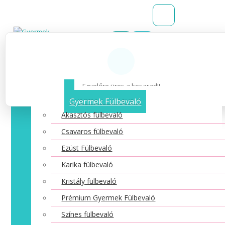
Belépés
Regisztráció
Kívánságlista (0)
Egyelőre üres a kosarad!!
Kategóriák
Gyermek Fülbevaló
Akasztós fülbevaló
Csavaros fülbevaló
Ezüst Fülbevaló
Karika fülbevaló
Kristály fülbevaló
Prémium Gyermek Fülbevaló
Színes fülbevaló