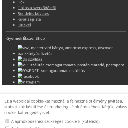
Fiók
Elállás a szerződéstől
Rendelés követés
Kívánságlista
Hírlevél
Gyermek Ékszer Shop
Ez a weboldal cookie-kat használ a felhasználói élmény javítása,
statisztikák készítése és marketing célok érdekében. Kérjük, válass
cookie-kat engedélyezel.
Alapműködéshez szükséges cookie-k (kötelező)