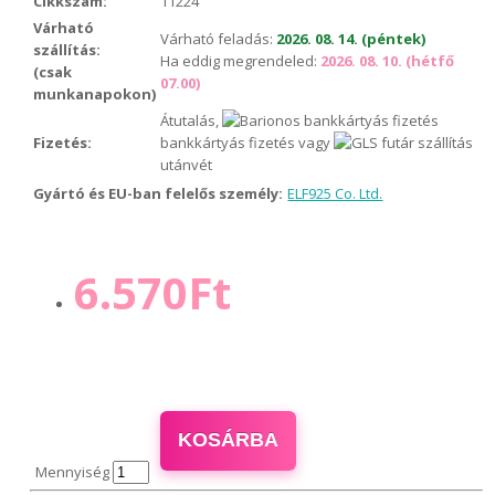
Cikkszám:
11224
Várható
Várható feladás:
2026. 08. 14. (péntek)
szállítás:
Ha eddig megrendeled:
2026. 08. 10. (hétfő
(csak
07.00)
munkanapokon)
Átutalás,
Fizetés:
bankkártyás fizetés vagy
utánvét
Gyártó és EU-ban felelős személy:
ELF925 Co. Ltd.
6.570Ft
KOSÁRBA
Mennyiség