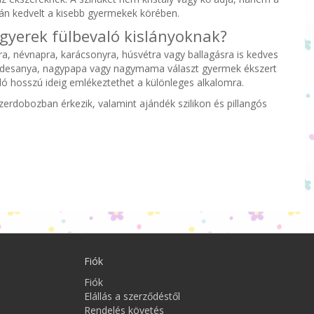
zán kedvelt a kisebb gyermekek körében.
 gyerek fülbevaló kislányoknak?
a, névnapra, karácsonyra, húsvétra vagy ballagásra is kedves
édesanya, nagypapa vagy nagymama választ gyermek ékszert
ló hosszú ideig emlékeztethet a különleges alkalomra.
erdobozban érkezik, valamint ajándék szilikon és pillangós
Fiók
Fiók
Elállás a szerződéstől
Rendelés követés