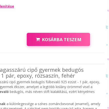
lenítése
KOSÁRBA TESZEM
 Magasszárú cipő gyermek bedugós
 1 pár, epoxy, rózsaszín, fehér
szárú cipő gyermek bedugós fülbevaló 925 ezüst - 1 pár, epoxy,
 gyermek ékszer, amelyet a legtöbb kislány örömmel visel a
evaló
bedugós, más néven stift kialakítású, ezért kényelmes
nak
a különlegessége a színes zománcbevonat (enamel), amely
z ékszereknek. A színüket nem kristály vagy kő adja, hanem a