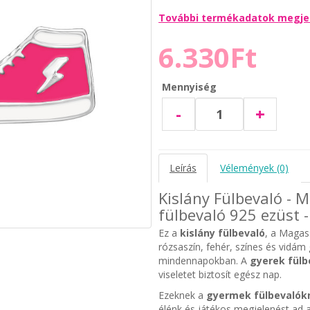
További termékadatok megje
6.330Ft
Mennyiség
-
+
Leírás
Vélemények (0)
Kislány Fülbevaló -
fülbevaló 925 ezüst -
Ez a
kislány fülbevaló
, a Magas
rózsaszín, fehér, színes és vidám
mindennapokban. A
gyerek fülb
viseletet biztosít egész nap.
Ezeknek a
gyermek fülbevalók
élénk és játékos megjelenést ad a