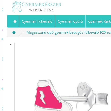
Gyermek Fülbevaló
Gyermek Gyűrű
Gyermek Kark
Magasszárú cipő gyermek bedugós fülbevaló 925 ezüs