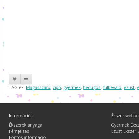
TAG-ek:
Magasszárú
,
cipő
,
gyermek
,
bedugós
,
fülbevaló
,
ezüst
,
Információk
Ékszer webár
Ékszerek anyaga
Gyermek Éks
Fémjelzés
Ezüst Ékszer 
Fontos információ