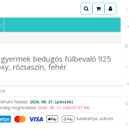
z
 gyermek bedugós fülbevaló 925
oxy, rózsaszín, fehér
310
Várható feladás:
2026. 08. 21. (péntek)
eddig megrendeled:
2026. 08. 17. (hétfő 07.00)
bankkártya, utánvét