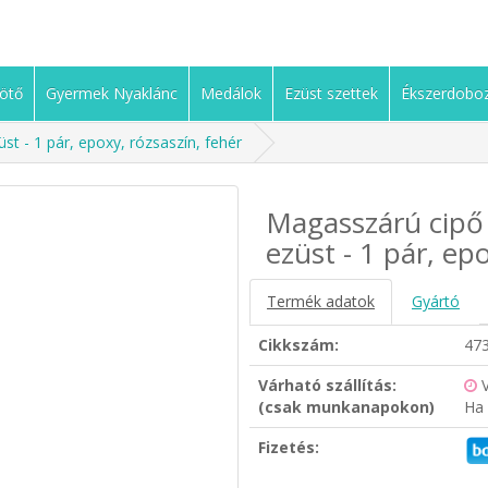
ötő
Gyermek Nyaklánc
Medálok
Ezüst szettek
Ékszerdobo
t - 1 pár, epoxy, rózsaszín, fehér
Magasszárú cipő
ezüst - 1 pár, ep
Termék adatok
Gyártó
Cikkszám:
47
Várható szállítás:
(csak munkanapokon)
Ha 
Fizetés: