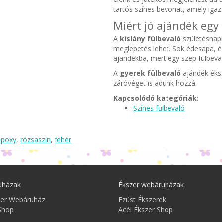
tartós színes bevonat, amely iga
Miért jó ajándék egy
A
kislány fülbevaló
születésnapr
meglepetés lehet. Sok édesapa, 
ajándékba, mert egy szép fülbeva
A
gyerek fülbevaló
ajándék éksz
záróvéget is adunk hozzá.
Kapcsolódó kategóriák:
Színes fülbevaló
epoxy
,
rózsaszín
,
fehér
uházak
Ékszer webáruházak
zer Webáruház
Ezüst Ékszerek
Shop
Acél Ékszer Shop