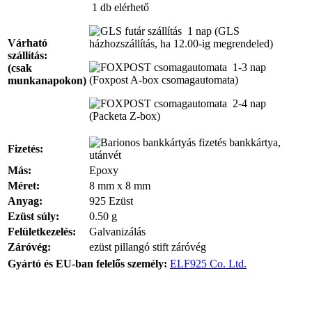
1 db
elérhető
1 nap
(GLS
Várható
házhozszállítás, ha 12.00-ig megrendeled)
szállítás:
1-3 nap
(csak
(Foxpost A-box csomagautomata)
munkanapokon)
2-4 nap
(Packeta Z-box)
bankkártya,
Fizetés:
utánvét
Más:
Epoxy
Méret:
8 mm x 8 mm
Anyag:
925 Ezüst
Ezüst súly:
0.50 g
Felületkezelés:
Galvanizálás
Záróvég:
ezüst pillangó stift záróvég
Gyártó és EU-ban felelős személy:
ELF925 Co. Ltd.