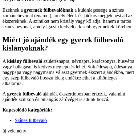
Ezeknek a
gyermek fülbevalóknak
a különlegessége a színes
zománcbevonat (enamel), amely élénk és játékos megjelenést ad az
ékszereknek. A színüket nem kristály vagy kő adja, hanem a tartós
színes bevonat, amely igazán kedvelt a kisebb gyermekek körében.
Miért jó ajándék egy gyerek fülbevaló
kislányoknak?
A
kislány fülbevaló
születésnapra, névnapra, karácsonyra, húsvétra
vagy ballagásra is kedves meglepetés lehet. Sok édesapa, édesanya,
nagypapa vagy nagymama választ gyermek ékszert ajándékba, mert
egy szép fülbevaló hosszú ideig emlékeztethet a különleges
alkalomra.
A
gyerek fülbevaló
ajándék ékszerdobozban érkezik, valamint
ajándék szilikon és pillangós záróvéget is adunk hozzá.
Kapcsolódó kategóriák:
Színes fülbevaló
új vélemény