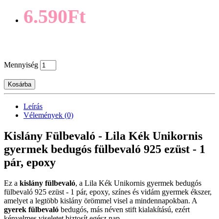
6.590Ft
Mennyiség
Kosárba
Leírás
Vélemények (0)
Kislány Fülbevaló - Lila Kék Unikornis
gyermek bedugós fülbevaló 925 ezüst - 1
pár, epoxy
Ez a
kislány fülbevaló
, a Lila Kék Unikornis gyermek bedugós
fülbevaló 925 ezüst - 1 pár, epoxy, színes és vidám gyermek ékszer,
amelyet a legtöbb kislány örömmel visel a mindennapokban. A
gyerek fülbevaló
bedugós, más néven stift kialakítású, ezért
kényelmes viseletet biztosít egész nap.