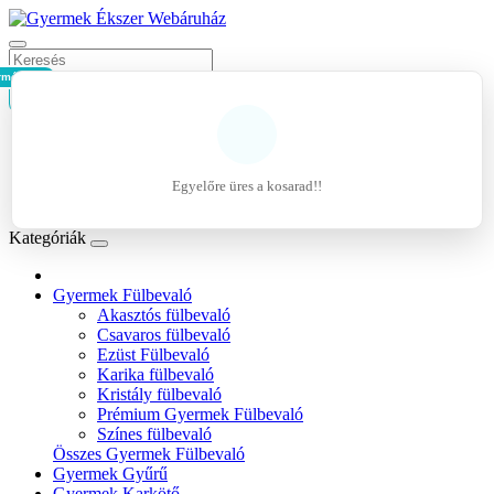
rmék - 0Ft
Kosár
Belépés
Regisztráció
Egyelőre üres a kosarad!!
Kívánságlista (0)
Kategóriák
Gyermek Fülbevaló
Akasztós fülbevaló
Csavaros fülbevaló
Ezüst Fülbevaló
Karika fülbevaló
Kristály fülbevaló
Prémium Gyermek Fülbevaló
Színes fülbevaló
Összes Gyermek Fülbevaló
Gyermek Gyűrű
Gyermek Karkötő