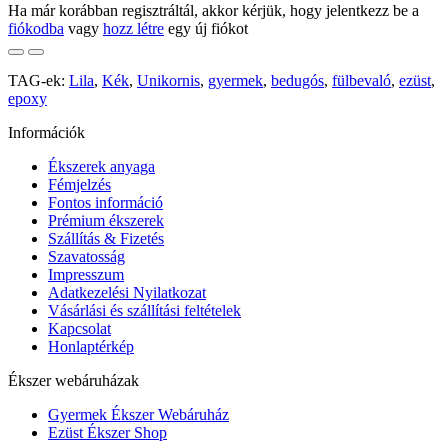
Ha már korábban regisztráltál, akkor kérjük, hogy jelentkezz be a
fiókodba
vagy
hozz létre
egy új fiókot
TAG-ek:
Lila
,
Kék
,
Unikornis
,
gyermek
,
bedugós
,
fülbevaló
,
ezüst
,
epoxy
Információk
Ékszerek anyaga
Fémjelzés
Fontos információ
Prémium ékszerek
Szállítás & Fizetés
Szavatosság
Impresszum
Adatkezelési Nyilatkozat
Vásárlási és szállítási feltételek
Kapcsolat
Honlaptérkép
Ékszer webáruházak
Gyermek Ékszer Webáruház
Ezüst Ékszer Shop