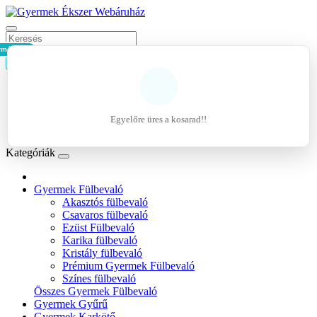
rmék - 0Ft
Kosár
Belépés
Regisztráció
Egyelőre üres a kosarad!!
Kívánságlista (0)
Kategóriák
Gyermek Fülbevaló
Akasztós fülbevaló
Csavaros fülbevaló
Ezüst Fülbevaló
Karika fülbevaló
Kristály fülbevaló
Prémium Gyermek Fülbevaló
Színes fülbevaló
Összes Gyermek Fülbevaló
Gyermek Gyűrű
Gyermek Karkötő