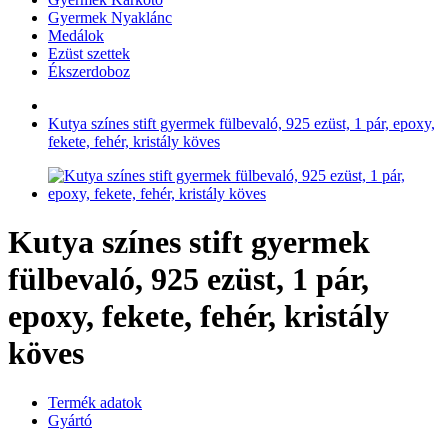
Gyermek Nyaklánc
Medálok
Ezüst szettek
Ékszerdoboz
Kutya színes stift gyermek fülbevaló, 925 ezüst, 1 pár, epoxy,
fekete, fehér, kristály köves
Kutya színes stift gyermek
fülbevaló, 925 ezüst, 1 pár,
epoxy, fekete, fehér, kristály
köves
Termék adatok
Gyártó