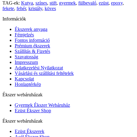
TAG-ek:
Kutya
,
színes
,
stift
,
gyermek
,
fülbevaló
,
ezüst
,
epoxy
,
fekete
,
fehér
,
kristály
,
köves
Információk
Ékszerek anyaga
Fémjelzés
Fontos információ
Prémium ékszerek
Szállítás & Fizetés
Szavatosság
Impresszum
Adatkezelési Nyilatkozat
Vásárlási és szállítási feltételek
Kapcsolat
Honlaptérkép
Ékszer webáruházak
Gyermek Ékszer Webáruház
Ezüst Ékszer Shop
Ékszer webáruházak
Ezüst Ékszerek
Acél Ékszer Shop