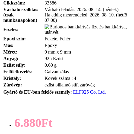
Cikkszám:
33586
Várható szállítás:
Várható feladás:
2026. 08. 14. (péntek)
(csak
Ha eddig megrendeled:
2026. 08. 10. (hétfő
munkanapokon)
07.00)
bankkártya,
Fizetés:
utánvét
Epoxi szín:
Fekete, Fehér
Más:
Epoxy
Méret:
9 mm x 9 mm
Anyag:
925 Ezüst
Ezüst súly:
0.60 g
Felületkezelés:
Galvanizálás
Kristály:
Kövek száma : 4
Záróvég:
ezüst pillangó stift záróvég
Gyártó és EU-ban felelős személy:
ELF925 Co. Ltd.
6.880Ft