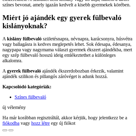
színes bevonat, amely igazán kedvelt a kisebb gyermekek körében.
Miért jó ajándék egy gyerek fülbevaló
kislányoknak?
A
kislány fülbevaló
születésnapra, névnapra, karácsonyra, húsvétra
vagy ballagásra is kedves meglepetés lehet. Sok édesapa, édesanya,
nagypapa vagy nagymama választ gyermek ékszert ajándékba, mert
egy szép fülbevaló hosszú ideig emlékeztethet a különleges
alkalomra.
A
gyerek fülbevaló
ajándék ékszerdobozban érkezik, valamint
ajándék szilikon és pillangós záróvéget is adunk hozzá.
Kapcsolódó kategóriák:
Színes fülbevaló
új vélemény
Ha már korábban regisztráltál, akkor kérjük, hogy jelentkezz be a
fiókodba
vagy
hozz létre
egy új fiókot