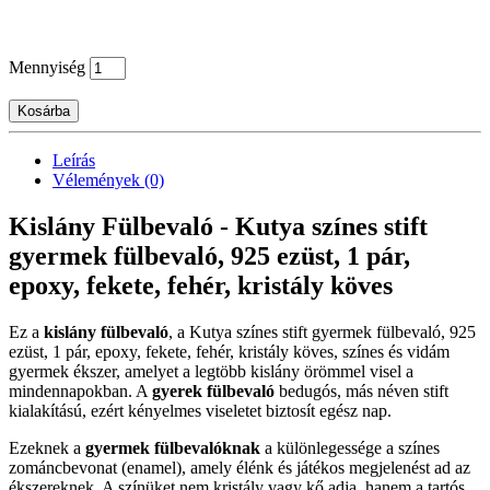
Mennyiség
Kosárba
Leírás
Vélemények (0)
Kislány Fülbevaló - Kutya színes stift
gyermek fülbevaló, 925 ezüst, 1 pár,
epoxy, fekete, fehér, kristály köves
Ez a
kislány fülbevaló
, a Kutya színes stift gyermek fülbevaló, 925
ezüst, 1 pár, epoxy, fekete, fehér, kristály köves, színes és vidám
gyermek ékszer, amelyet a legtöbb kislány örömmel visel a
mindennapokban. A
gyerek fülbevaló
bedugós, más néven stift
kialakítású, ezért kényelmes viseletet biztosít egész nap.
Ezeknek a
gyermek fülbevalóknak
a különlegessége a színes
zománcbevonat (enamel), amely élénk és játékos megjelenést ad az
ékszereknek. A színüket nem kristály vagy kő adja, hanem a tartós