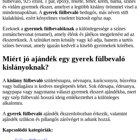
fülbevaló, 925 ezüst, 1 pár, epoxy, fekete, fehér, krém, barna, színes
és vidám gyermek ékszer, amelyet a legtöbb kislány örömmel visel a
mindennapokban. A
gyerek fülbevaló
bedugós, más néven stift
kialakítású, ezért kényelmes viseletet biztosít egész nap.
Ezeknek a
gyermek fülbevalóknak
a különlegessége a színes
zománcbevonat (enamel), amely élénk és játékos megjelenést ad az
ékszereknek. A színüket nem kristály vagy kő adja, hanem a tartós
színes bevonat, amely igazán kedvelt a kisebb gyermekek körében.
Miért jó ajándék egy gyerek fülbevaló
kislányoknak?
A
kislány fülbevaló
születésnapra, névnapra, karácsonyra, húsvétra
vagy ballagásra is kedves meglepetés lehet. Sok édesapa, édesanya,
nagypapa vagy nagymama választ gyermek ékszert ajándékba, mert
egy szép fülbevaló hosszú ideig emlékeztethet a különleges
alkalomra.
A
gyerek fülbevaló
ajándék ékszerdobozban érkezik, valamint
ajándék szilikon és pillangós záróvéget is adunk hozzá.
Kapcsolódó kategóriák: