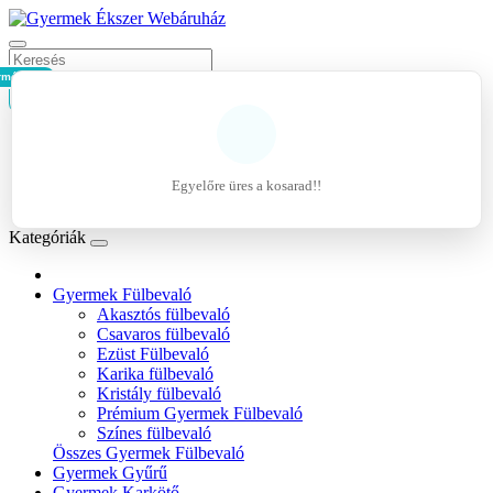
rmék - 0Ft
Kosár
Belépés
Regisztráció
Egyelőre üres a kosarad!!
Kívánságlista (0)
Kategóriák
Gyermek Fülbevaló
Akasztós fülbevaló
Csavaros fülbevaló
Ezüst Fülbevaló
Karika fülbevaló
Kristály fülbevaló
Prémium Gyermek Fülbevaló
Színes fülbevaló
Összes Gyermek Fülbevaló
Gyermek Gyűrű
Gyermek Karkötő