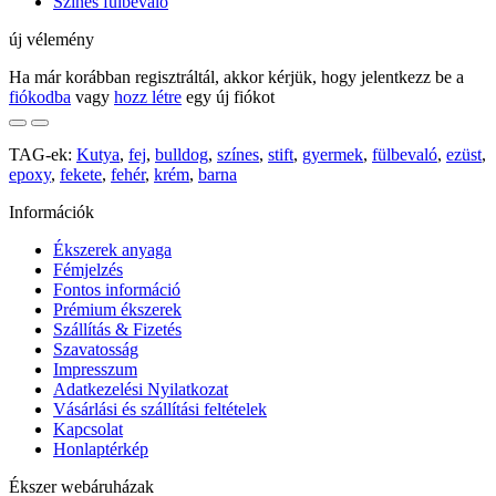
Színes fülbevaló
új vélemény
Ha már korábban regisztráltál, akkor kérjük, hogy jelentkezz be a
fiókodba
vagy
hozz létre
egy új fiókot
TAG-ek:
Kutya
,
fej
,
bulldog
,
színes
,
stift
,
gyermek
,
fülbevaló
,
ezüst
,
epoxy
,
fekete
,
fehér
,
krém
,
barna
Információk
Ékszerek anyaga
Fémjelzés
Fontos információ
Prémium ékszerek
Szállítás & Fizetés
Szavatosság
Impresszum
Adatkezelési Nyilatkozat
Vásárlási és szállítási feltételek
Kapcsolat
Honlaptérkép
Ékszer webáruházak