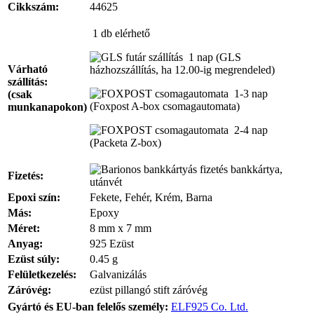
Cikkszám:
44625
1 db
elérhető
1 nap
(GLS
Várható
házhozszállítás, ha 12.00-ig megrendeled)
szállítás:
1-3 nap
(csak
(Foxpost A-box csomagautomata)
munkanapokon)
2-4 nap
(Packeta Z-box)
bankkártya,
Fizetés:
utánvét
Epoxi szín:
Fekete, Fehér, Krém, Barna
Más:
Epoxy
Méret:
8 mm x 7 mm
Anyag:
925 Ezüst
Ezüst súly:
0.45 g
Felületkezelés:
Galvanizálás
Záróvég:
ezüst pillangó stift záróvég
Gyártó és EU-ban felelős személy:
ELF925 Co. Ltd.