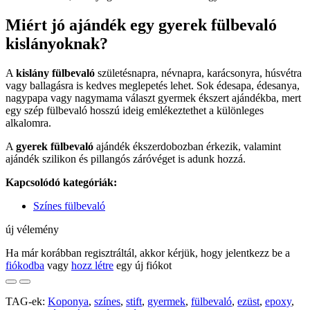
Miért jó ajándék egy gyerek fülbevaló
kislányoknak?
A
kislány fülbevaló
születésnapra, névnapra, karácsonyra, húsvétra
vagy ballagásra is kedves meglepetés lehet. Sok édesapa, édesanya,
nagypapa vagy nagymama választ gyermek ékszert ajándékba, mert
egy szép fülbevaló hosszú ideig emlékeztethet a különleges
alkalomra.
A
gyerek fülbevaló
ajándék ékszerdobozban érkezik, valamint
ajándék szilikon és pillangós záróvéget is adunk hozzá.
Kapcsolódó kategóriák:
Színes fülbevaló
új vélemény
Ha már korábban regisztráltál, akkor kérjük, hogy jelentkezz be a
fiókodba
vagy
hozz létre
egy új fiókot
TAG-ek:
Koponya
,
színes
,
stift
,
gyermek
,
fülbevaló
,
ezüst
,
epoxy
,