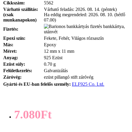
Cikkszám:
5562
Várható szállítás:
Várható feladás:
2026. 08. 14. (péntek)
(csak
Ha eddig megrendeled:
2026. 08. 10. (hétfő
munkanapokon)
07.00)
bankkártya,
Fizetés:
utánvét
Epoxi szín:
Fekete, Fehér, Világos rózsaszín
Más:
Epoxy
Méret:
12 mm x 11 mm
Anyag:
925 Ezüst
Ezüst súly:
0.70 g
Felületkezelés:
Galvanizálás
Záróvég:
ezüst pillangó stift záróvég
Gyártó és EU-ban felelős személy:
ELF925 Co. Ltd.
7.080Ft