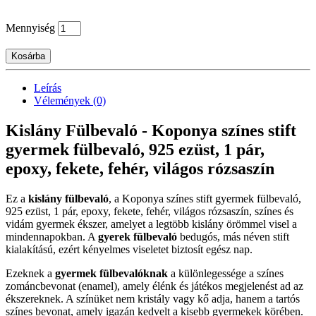
Mennyiség
Kosárba
Leírás
Vélemények (0)
Kislány Fülbevaló - Koponya színes stift
gyermek fülbevaló, 925 ezüst, 1 pár,
epoxy, fekete, fehér, világos rózsaszín
Ez a
kislány fülbevaló
, a Koponya színes stift gyermek fülbevaló,
925 ezüst, 1 pár, epoxy, fekete, fehér, világos rózsaszín, színes és
vidám gyermek ékszer, amelyet a legtöbb kislány örömmel visel a
mindennapokban. A
gyerek fülbevaló
bedugós, más néven stift
kialakítású, ezért kényelmes viseletet biztosít egész nap.
Ezeknek a
gyermek fülbevalóknak
a különlegessége a színes
zománcbevonat (enamel), amely élénk és játékos megjelenést ad az
ékszereknek. A színüket nem kristály vagy kő adja, hanem a tartós
színes bevonat, amely igazán kedvelt a kisebb gyermekek körében.