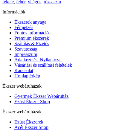
fekete
,
fehér
,
világos
,
rózsaszín
Információk
Ékszerek anyaga
Fémjelzés
Fontos információ
Prémium ékszerek
Szállítás & Fizetés
Szavatosság
Impresszum
Adatkezelési Nyilatkozat
Vásárlási és szállítási feltételek
Kapcsolat
Honlaptérkép
Ékszer webáruházak
Gyermek Ékszer Webáruház
Ezüst Ékszer Shop
Ékszer webáruházak
Ezüst Ékszerek
Acél Ékszer Shop