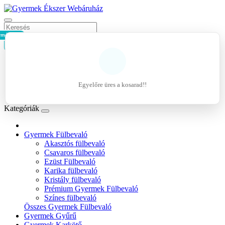
rmék - 0Ft
Kosár
Belépés
Regisztráció
Egyelőre üres a kosarad!!
Kívánságlista (0)
Kategóriák
Gyermek Fülbevaló
Akasztós fülbevaló
Csavaros fülbevaló
Ezüst Fülbevaló
Karika fülbevaló
Kristály fülbevaló
Prémium Gyermek Fülbevaló
Színes fülbevaló
Összes Gyermek Fülbevaló
Gyermek Gyűrű
Gyermek Karkötő