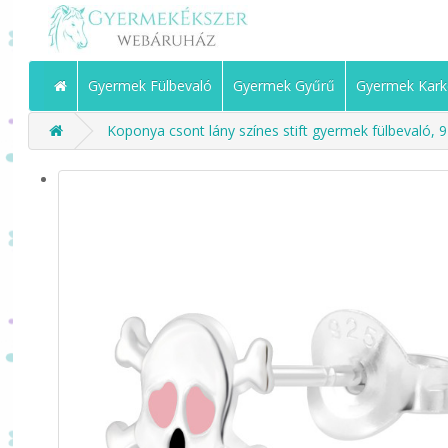
Gyermek Fülbevaló
Gyermek Gyűrű
Gyermek Kark
Koponya csont lány színes stift gyermek fülbevaló, 9