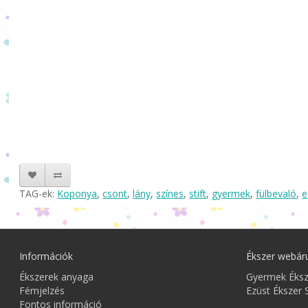
TAG-ek:
Koponya
,
csont
,
lány
,
színes
,
stift
,
gyermek
,
fülbevaló
,
e
Információk
Ékszer webár
Ékszerek anyaga
Gyermek Éks
Fémjelzés
Ezüst Ékszer 
Fontos információ