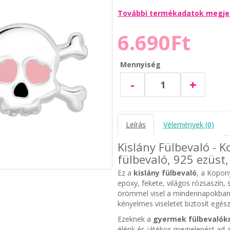
További termékadatok megje
6.690Ft
Mennyiség
-
+
Leírás
Vélemények (0)
Kislány Fülbevaló - 
fülbevaló, 925 ezüst,
Ez a
kislány fülbevaló
, a Kopony
epoxy, fekete, világos rózsaszín,
örömmel visel a mindennapokban
kényelmes viseletet biztosít egész
Ezeknek a
gyermek fülbevalók
élénk és játékos megjelenést ad a