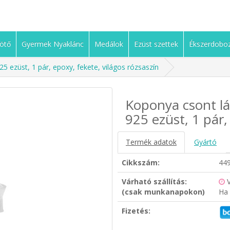
ötő
Gyermek Nyaklánc
Medálok
Ezüst szettek
Ékszerdobo
25 ezüst, 1 pár, epoxy, fekete, világos rózsaszín
Koponya csont lá
925 ezüst, 1 pár,
Termék adatok
Gyártó
Cikkszám:
44
Várható szállítás:
(csak munkanapokon)
Ha 
Fizetés: