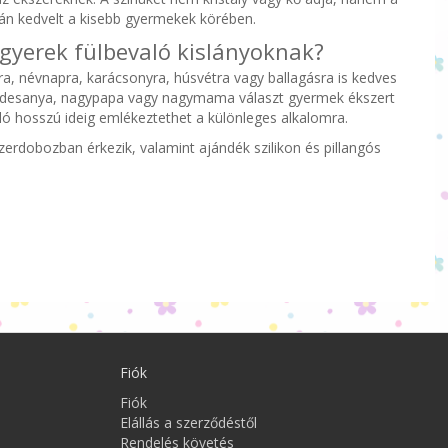
zán kedvelt a kisebb gyermekek körében.
 gyerek fülbevaló kislányoknak?
a, névnapra, karácsonyra, húsvétra vagy ballagásra is kedves
édesanya, nagypapa vagy nagymama választ gyermek ékszert
ló hosszú ideig emlékeztethet a különleges alkalomra.
erdobozban érkezik, valamint ajándék szilikon és pillangós
Fiók
Fiók
Elállás a szerződéstől
Rendelés követés