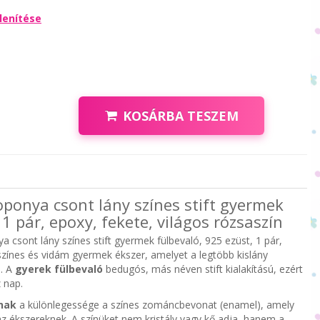
lenítése
KOSÁRBA TESZEM
Koponya csont lány színes stift gyermek
 1 pár, epoxy, fekete, világos rózsaszín
a csont lány színes stift gyermek fülbevaló, 925 ezüst, 1 pár,
 színes és vidám gyermek ékszer, amelyet a legtöbb kislány
. A
gyerek fülbevaló
bedugós, más néven stift kialakítású, ezért
 nap.
nak
a különlegessége a színes zománcbevonat (enamel), amely
z ékszereknek. A színüket nem kristály vagy kő adja, hanem a