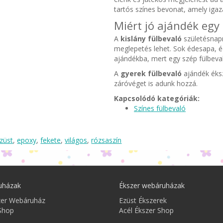
tartós színes bevonat, amely iga
Miért jó ajándék egy
A
kislány fülbevaló
születésnapr
meglepetés lehet. Sok édesapa, 
ajándékba, mert egy szép fülbeva
A
gyerek fülbevaló
ajándék éksz
záróvéget is adunk hozzá.
Kapcsolódó kategóriák:
Színes fülbevaló
züst
,
epoxy
,
fekete
,
világos
,
rózsaszín
uházak
Ékszer webáruházak
zer Webáruház
Ezüst Ékszerek
Shop
Acél Ékszer Shop