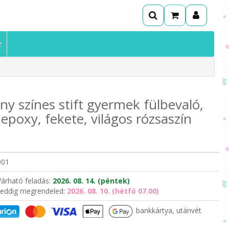
z
ny színes stift gyermek fülbevaló,
 epoxy, fekete, világos rózsaszín
901
Várható feladás:
2026. 08. 14. (péntek)
eddig megrendeled:
2026. 08. 10. (hétfő 07.00)
bankkártya, utánvét